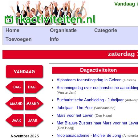
Vandaag i
Home
Organisatie
Categorie
Toevoegen
Info
zaterdag
Dagactiviteiten
Alphateam toerustingsdag in Geleen
(Geleen)
Bezinningsdag over eucharistische aanbiddin
(Amsterdam)
Eucharistische Aanbidding - Jubeljaar
(Antwer
Jubeljaar - The Poor
(Vaticaanstad)
Mars voor het Leven
(Den Haag)
Met Blauwe Zusters naar Mars voor het Leve
(Den Haag)
Nicolaasacademie - Michiel de Jong
(Amsterd
November 2025