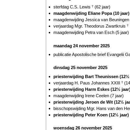
sterfdag C.S. Lewis
†
(62 jaar)
maagdenwijding Eliane Popa (10 jaar)
maagdenwijding Jessica van Beuningen (
verjaardag Mgr. Theodorus Zwartkruis
†
maagdenwijding Petra van Esch (5 jaar)
maandag 24 november 2025
publicatie Apostolische brief Evangelii G
dinsdag 25 november 2025
priesterwijding Bart Theunissen (12½ 
verjaardag H. Paus Johannes XXIII
†
(14
priesterwijding Harm Eskes (12½ jaar
maagdenwijding Irene Ceelen (7 jaar)
priesterwijding Jeroen de Wit (12½ ja
bisschopswijding Mgr. Hans van den Hen
priesterwijding Peter Koen (12½ jaar)
woensdag 26 november 2025