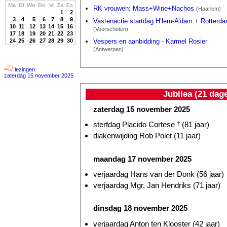
Ma
Di
Wo
Do
Vr
Za
Zo
RK vrouwen: Mass+Wine+Nachos
(Haarlem)
1
2
3
4
5
6
7
8
9
Vastenactie startdag H’lem-A’dam + Rotterd
10
11
12
13
14
15
16
(Voorschoten)
17
18
19
20
21
22
23
24
25
26
27
28
29
30
Vespers en aanbidding - Karmel Rosier
(Antwerpen)
lezingen
zaterdag 15 november 2025
Jubilea (21 dag
zaterdag 15 november 2025
sterfdag Placido Cortese
†
(81 jaar)
diakenwijding Rob Polet (11 jaar)
maandag 17 november 2025
verjaardag Hans van der Donk (56 jaar)
verjaardag Mgr. Jan Hendriks (71 jaar)
dinsdag 18 november 2025
verjaardag Anton ten Klooster (42 jaar)