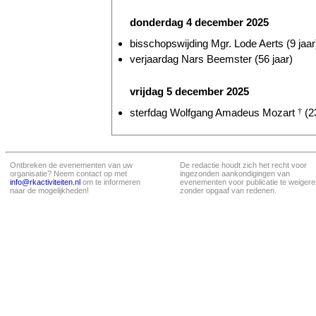
donderdag 4 december 2025
bisschopswijding Mgr. Lode Aerts (9 jaar
verjaardag Nars Beemster (56 jaar)
vrijdag 5 december 2025
sterfdag Wolfgang Amadeus Mozart
†
(23
Ontbreken de evenementen van uw
De redactie houdt zich het recht voor
organisatie? Neem contact op met
ingezonden aankondigingen van
info@rkactiviteiten.nl
om te informeren
evenementen voor publicatie te weigere
naar de mogelijkheden!
zonder opgaaf van redenen.