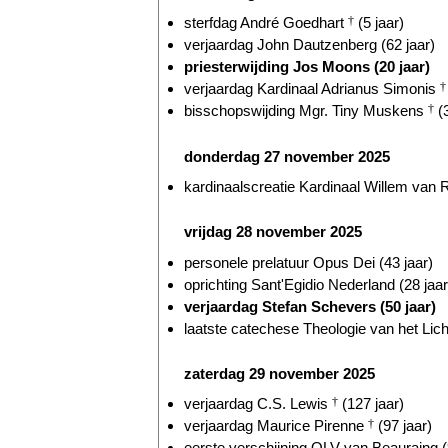
sterfdag André Goedhart
†
(5 jaar)
verjaardag John Dautzenberg (62 jaar)
priesterwijding Jos Moons (20 jaar)
verjaardag Kardinaal Adrianus Simonis
†
bisschopswijding Mgr. Tiny Muskens
†
(3
donderdag 27 november 2025
kardinaalscreatie Kardinaal Willem va
vrijdag 28 november 2025
personele prelatuur Opus Dei (43 jaar)
oprichting Sant'Egidio Nederland (28 jaar
verjaardag Stefan Schevers (50 jaar)
laatste catechese Theologie van het Lic
zaterdag 29 november 2025
verjaardag C.S. Lewis
†
(127 jaar)
verjaardag Maurice Pirenne
†
(97 jaar)
eerste verschijning OLV van Beauraing (