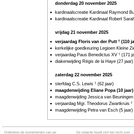
donderdag 20 november 2025
kardinaalscreatie Kardinaal Raymond Bur
kardinaalscreatie Kardinaal Robert Sarah
vrijdag 21 november 2025
verjaardag Floris van der Putt
†
(110 ja
kerkelijke goedkeuring Legioen Kleine Zie
verjaardag Paus Benedictus XV
†
(171 j
diakenwijding Régis de la Haye (27 jaar)
zaterdag 22 november 2025
sterfdag C.S. Lewis
†
(62 jaar)
maagdenwijding Eliane Popa (10 jaar)
maagdenwijding Jessica van Beuningen (
verjaardag Mgr. Theodorus Zwartkruis
†
maagdenwijding Petra van Esch (5 jaar)
Ontbreken de evenementen van uw
De redactie houdt zich het recht voor