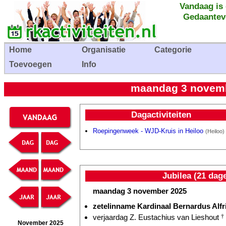
Vandaag is
Gedaantev
Home
Organisatie
Categorie
Toevoegen
Info
maandag 3 novembe
Dagactiviteiten
Roepingenweek - WJD-Kruis in Heiloo
(Heiloo)
Jubilea (21 dag
maandag 3 november 2025
zetelinname Kardinaal Bernardus Alf
verjaardag Z. Eustachius van Lieshout
†
November 2025