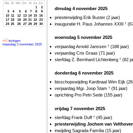
Ma
Di
Wo
Do
Vr
Za
Zo
1
2
dinsdag 4 november 2025
3
4
5
6
7
8
9
10
11
12
13
14
15
16
priesterwijding Erik Buster (2 jaar)
17
18
19
20
21
22
23
inauguratie H. Paus Johannes XXIII
†
(67
24
25
26
27
28
29
30
woensdag 5 november 2025
lezingen
maandag 3 november 2025
verjaardag Arnold Janssen
†
(188 jaar)
verjaardag Cris Graas (71 jaar)
sterfdag Z. Bernhard Lichtenberg
†
(82 ja
donderdag 6 november 2025
bisschopswijding Kardinaal Wim Eijk (26 
verjaardag Mgr. Joop Stam
†
(91 jaar)
oprichting Pro Petri Sede (155 jaar)
vrijdag 7 november 2025
sterfdag Frank Duff
†
(45 jaar)
priesterwijding Jochem van Velthoven 
inwijding Sagrada Família (15 jaar)