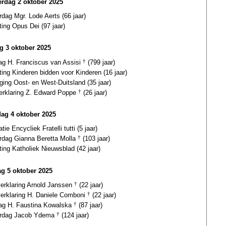
rdag 2 oktober 2025
rdag Mgr. Lode Aerts (66 jaar)
ting Opus Dei (97 jaar)
ag 3 oktober 2025
dag H. Franciscus van Assisi
†
(799 jaar)
ting Kinderen bidden voor Kinderen (16 jaar)
ging Oost- en West-Duitsland (35 jaar)
verklaring Z. Edward Poppe
†
(26 jaar)
dag 4 oktober 2025
atie Encycliek Fratelli tutti (5 jaar)
ardag Gianna Beretta Molla
†
(103 jaar)
ting Katholiek Nieuwsblad (42 jaar)
g 5 oktober 2025
verklaring Arnold Janssen
†
(22 jaar)
verklaring H. Daniele Comboni
†
(22 jaar)
dag H. Faustina Kowalska
†
(87 jaar)
ardag Jacob Ydema
†
(124 jaar)