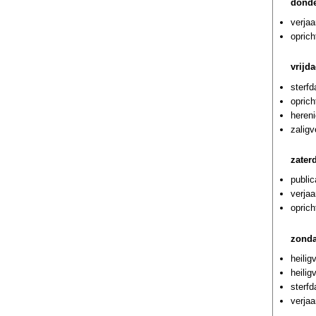
donde
verjaa
oprich
vrijd
sterf
oprich
hereni
zalig
zater
public
verja
oprich
zonda
heilig
heilig
sterf
verja