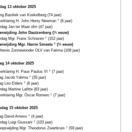
ag 13 oktober 2025
ing Basiliek van Koekelberg (74 jaar)
gverklaring H. John Henry Newman
†
(6 jaar)
rdag Jan ter Maat ofm (47 jaar)
terwijding John Dautzenberg (⅓ eeuw)
ardag Mgr. Frans Schraven
†
(152 jaar)
terwijding Mgr. Harrie Smeets
†
(⅓ eeuw)
htenis Zonnewonder OLV van Fatima (108 jaar)
ag 14 oktober 2025
verklaring H. Paus Paulus VI
†
(7 jaar)
dag Jacob Ydema
†
(35 jaar)
dag Leo Elders
†
(6 jaar)
rdag Martine Lafitte (83 jaar)
gverklaring Mgr. Óscar Romero
†
(7 jaar)
dag 15 oktober 2025
dag David Amess
†
(4 jaar)
rdag Luigi Giussani
†
(103 jaar)
hopswijding Mgr. Theodorus Zwartkruis
†
(59 jaar)