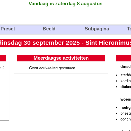
Vandaag is zaterdag 8 augustus
Preset
Beeld
Subpagina
T
dinsdag 30 september 2025 - Sint Hiëronimu
Meerdaagse activiteiten
dinsd
Geen activiteiten gevonden
em)
sterfd
kardin
diake
woens
heili
pries
oprich