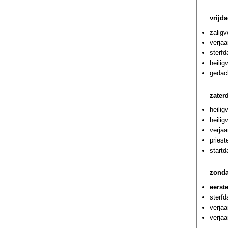
vrijd
zaligv
verjaa
sterf
heilig
gedach
zater
heili
heilig
verjaa
priest
startd
zonda
eerst
sterfd
verja
verjaa