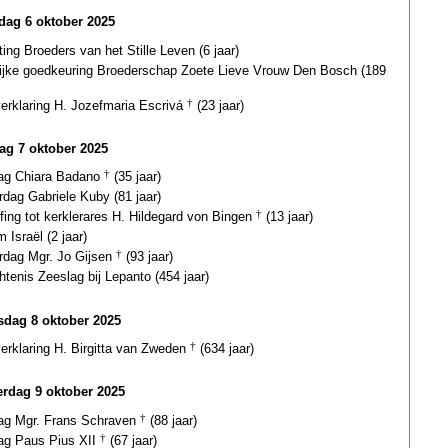
ag 6 oktober 2025
ting Broeders van het Stille Leven (6 jaar)
lijke goedkeuring Broederschap Zoete Lieve Vrouw Den Bosch (189
verklaring H. Jozefmaria Escrivá
†
(23 jaar)
ag 7 oktober 2025
dag Chiara Badano
†
(35 jaar)
rdag Gabriele Kuby (81 jaar)
fing tot kerklerares H. Hildegard von Bingen
†
(13 jaar)
 Israël (2 jaar)
ardag Mgr. Jo Gijsen
†
(93 jaar)
tenis Zeeslag bij Lepanto (454 jaar)
dag 8 oktober 2025
verklaring H. Birgitta van Zweden
†
(634 jaar)
rdag 9 oktober 2025
dag Mgr. Frans Schraven
†
(88 jaar)
dag Paus Pius XII
†
(67 jaar)