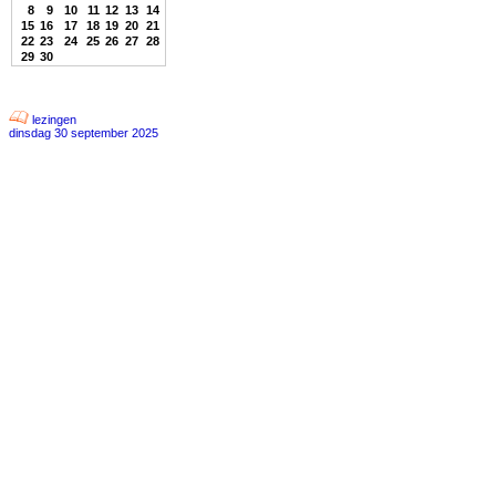
8
9
10
11
12
13
14
15
16
17
18
19
20
21
22
23
24
25
26
27
28
29
30
lezingen
dinsdag 30 september 2025