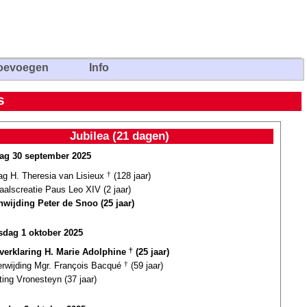
oevoegen
Info
s
Jubilea (21 dagen)
ag 30 september 2025
ag H. Theresia van Lisieux
†
(128 jaar)
aalscreatie Paus Leo XIV (2 jaar)
nwijding Peter de Snoo (25 jaar)
dag 1 oktober 2025
gverklaring H. Marie Adolphine
†
(25 jaar)
terwijding Mgr. François Bacqué
†
(59 jaar)
ting Vronesteyn (37 jaar)