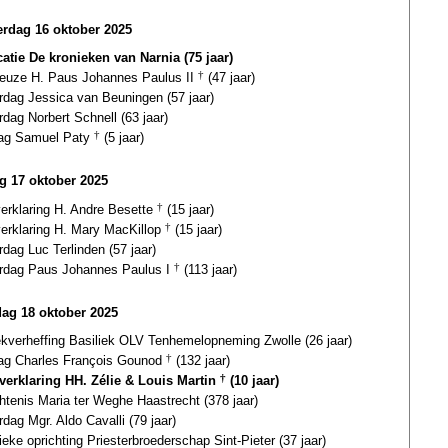
rdag 16 oktober 2025
catie De kronieken van Narnia (75 jaar)
euze H. Paus Johannes Paulus II
†
(47 jaar)
rdag Jessica van Beuningen (57 jaar)
rdag Norbert Schnell (63 jaar)
dag Samuel Paty
†
(5 jaar)
ag 17 oktober 2025
verklaring H. Andre Besette
†
(15 jaar)
verklaring H. Mary MacKillop
†
(15 jaar)
rdag Luc Terlinden (57 jaar)
ardag Paus Johannes Paulus I
†
(113 jaar)
dag 18 oktober 2025
ekverheffing Basiliek OLV Tenhemelopneming Zwolle (26 jaar)
dag Charles François Gounod
†
(132 jaar)
gverklaring HH. Zélie & Louis Martin
†
(10 jaar)
tenis Maria ter Weghe Haastrecht (378 jaar)
rdag Mgr. Aldo Cavalli (79 jaar)
eke oprichting Priesterbroederschap Sint-Pieter (37 jaar)