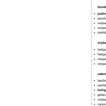
donde
publi
pausk
verjaa
verjaa
sterf
vrijd
heilig
heilig
verjaa
verja
zater
basili
sterf
heili
gedach
verjaa
canoni