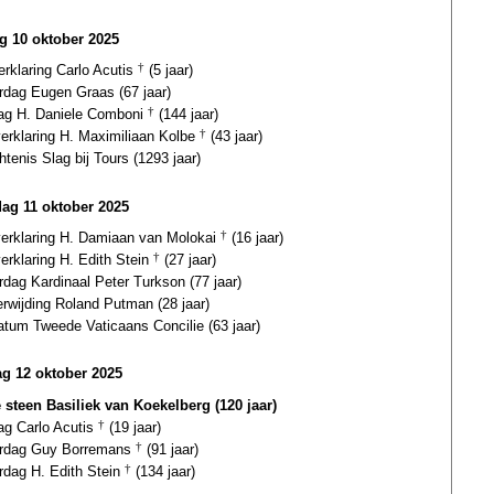
ag 10 oktober 2025
erklaring Carlo Acutis
†
(5 jaar)
rdag Eugen Graas (67 jaar)
dag H. Daniele Comboni
†
(144 jaar)
verklaring H. Maximiliaan Kolbe
†
(43 jaar)
tenis Slag bij Tours (1293 jaar)
dag 11 oktober 2025
gverklaring H. Damiaan van Molokai
†
(16 jaar)
verklaring H. Edith Stein
†
(27 jaar)
rdag Kardinaal Peter Turkson (77 jaar)
erwijding Roland Putman (28 jaar)
atum Tweede Vaticaans Concilie (63 jaar)
g 12 oktober 2025
e steen Basiliek van Koekelberg (120 jaar)
ag Carlo Acutis
†
(19 jaar)
ardag Guy Borremans
†
(91 jaar)
rdag H. Edith Stein
†
(134 jaar)