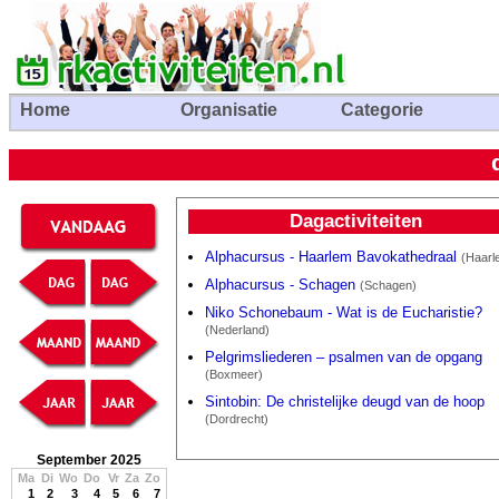
Home
Organisatie
Categorie
Dagactiviteiten
Alphacursus - Haarlem Bavokathedraal
(Haarl
Alphacursus - Schagen
(Schagen)
Niko Schonebaum - Wat is de Eucharistie?
(Nederland)
Pelgrimsliederen – psalmen van de opgang
(Boxmeer)
Sintobin: De christelijke deugd van de hoop
(Dordrecht)
September 2025
Ma
Di
Wo
Do
Vr
Za
Zo
1
2
3
4
5
6
7