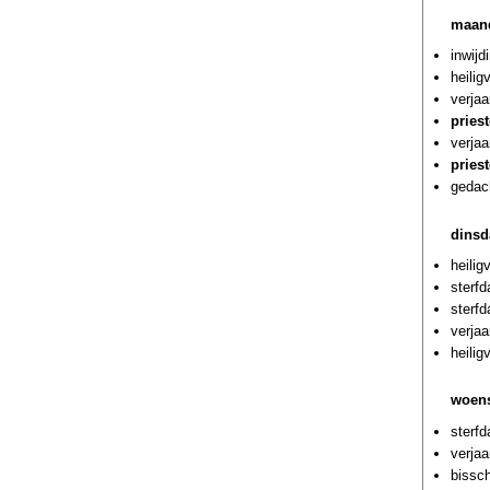
maand
inwijd
heili
verjaa
pries
verja
pries
gedac
dinsd
heilig
sterf
sterf
verjaa
heili
woens
sterf
verjaa
bissc