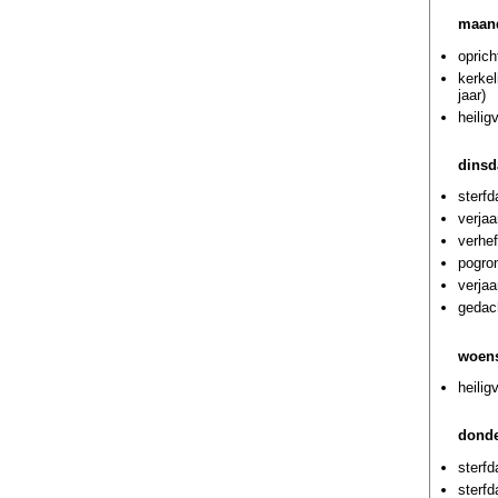
maand
oprich
kerke
jaar)
heilig
dinsd
sterf
verjaa
verhef
pogrom
verja
gedach
woens
heilig
donde
sterf
sterf