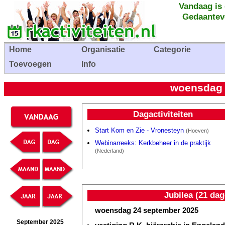
Vandaag is
Gedaantev
Home
Organisatie
Categorie
Toevoegen
Info
woensdag 
Dagactiviteiten
Start Kom en Zie - Vronesteyn
(Hoeven)
Webinarreeks: Kerkbeheer in de praktijk
(Nederland)
Jubilea (21 dag
woensdag 24 september 2025
September 2025