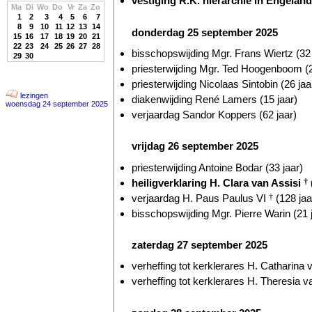
vestiging R.K. hiërarchie in Engeland 
Ma
Di
Wo
Do
Vr
Za
Zo
1
2
3
4
5
6
7
8
9
10
11
12
13
14
donderdag 25 september 2025
15
16
17
18
19
20
21
22
23
24
25
26
27
28
bisschopswijding Mgr. Frans Wiertz (32 
29
30
priesterwijding Mgr. Ted Hoogenboom (2
priesterwijding Nicolaas Sintobin (26 jaa
lezingen
diakenwijding René Lamers (15 jaar)
woensdag 24 september 2025
verjaardag Sandor Koppers (62 jaar)
vrijdag 26 september 2025
priesterwijding Antoine Bodar (33 jaar)
heiligverklaring H. Clara van Assisi
†
verjaardag H. Paus Paulus VI
†
(128 jaa
bisschopswijding Mgr. Pierre Warin (21 
zaterdag 27 september 2025
verheffing tot kerklerares H. Catharina
verheffing tot kerklerares H. Theresia v