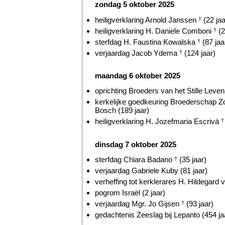
zondag 5 oktober 2025
heiligverklaring Arnold Janssen
†
(22 jaa
heiligverklaring H. Daniele Comboni
†
(2
sterfdag H. Faustina Kowalska
†
(87 jaa
verjaardag Jacob Ydema
†
(124 jaar)
maandag 6 oktober 2025
oprichting Broeders van het Stille Leven 
kerkelijke goedkeuring Broederschap Z
Bosch (189 jaar)
heiligverklaring H. Jozefmaria Escrivá
†
dinsdag 7 oktober 2025
sterfdag Chiara Badano
†
(35 jaar)
verjaardag Gabriele Kuby (81 jaar)
verheffing tot kerklerares H. Hildegard
pogrom Israël (2 jaar)
verjaardag Mgr. Jo Gijsen
†
(93 jaar)
gedachtenis Zeeslag bij Lepanto (454 ja