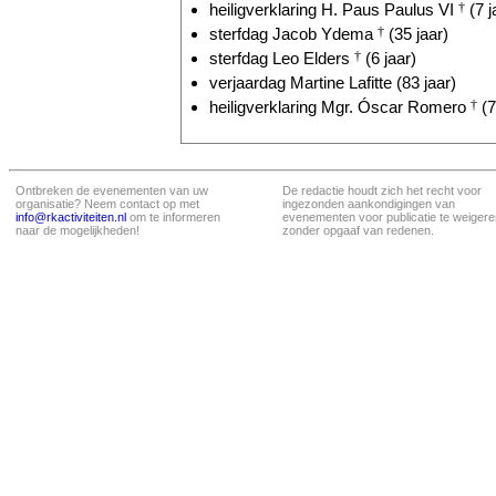
heiligverklaring H. Paus Paulus VI
†
(7 j
sterfdag Jacob Ydema
†
(35 jaar)
sterfdag Leo Elders
†
(6 jaar)
verjaardag Martine Lafitte (83 jaar)
heiligverklaring Mgr. Óscar Romero
†
(7
Ontbreken de evenementen van uw
De redactie houdt zich het recht voor
organisatie? Neem contact op met
ingezonden aankondigingen van
info@rkactiviteiten.nl
om te informeren
evenementen voor publicatie te weigere
naar de mogelijkheden!
zonder opgaaf van redenen.