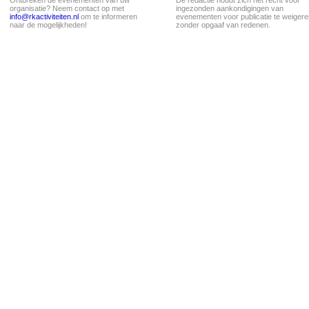
Ontbreken de evenementen van uw
De redactie houdt zich het recht voor
organisatie? Neem contact op met
ingezonden aankondigingen van
info@rkactiviteiten.nl
om te informeren
evenementen voor publicatie te weigere
naar de mogelijkheden!
zonder opgaaf van redenen.