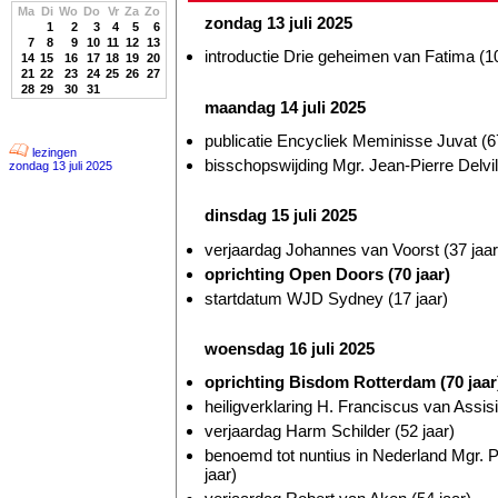
Ma
Di
Wo
Do
Vr
Za
Zo
zondag 13 juli 2025
1
2
3
4
5
6
7
8
9
10
11
12
13
introductie Drie geheimen van Fatima (10
14
15
16
17
18
19
20
21
22
23
24
25
26
27
28
29
30
31
maandag 14 juli 2025
publicatie Encycliek Meminisse Juvat (67
lezingen
bisschopswijding Mgr. Jean-Pierre Delvill
zondag 13 juli 2025
dinsdag 15 juli 2025
verjaardag Johannes van Voorst (37 jaar
oprichting Open Doors (70 jaar)
startdatum WJD Sydney (17 jaar)
woensdag 16 juli 2025
oprichting Bisdom Rotterdam (70 jaar
heiligverklaring H. Franciscus van Assis
verjaardag Harm Schilder (52 jaar)
benoemd tot nuntius in Nederland Mgr. 
jaar)