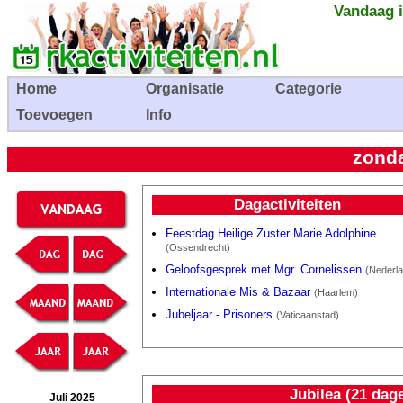
Vandaag i
Home
Organisatie
Categorie
Toevoegen
Info
zonda
Dagactiviteiten
Feestdag Heilige Zuster Marie Adolphine
(Ossendrecht)
Geloofsgesprek met Mgr. Cornelissen
(Nederl
Internationale Mis & Bazaar
(Haarlem)
Jubeljaar - Prisoners
(Vaticaanstad)
Jubilea (21 dag
Juli 2025