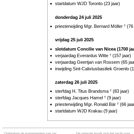
startdatum WJD Toronto (23 jaar)
donderdag 24 juli 2025
priesterwijding Mgr. Bernard Möller
†
(76 
vrijdag 25 juli 2025
slotdatum Concilie van Nicea (1700 ja
verjaardag Everardus Witte
†
(157 jaar)
verjaardag Geertjan van Rossem (65 jaa
inwijding Sint-Calixtusbasiliek Groenlo (1
zaterdag 26 juli 2025
sterfdag H. Titus Brandsma
†
(83 jaar)
sterfdag Jacques Hamel
†
(9 jaar)
priesterwijding Mgr. Ronald Bär
†
(66 jaa
startdatum WJD Krakau (9 jaar)
Ontbreken de evenementen van uw
De redactie houdt zich het recht voor