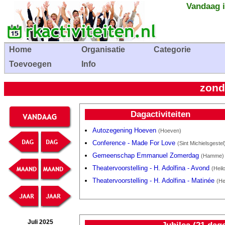
Vandaag i
Home
Organisatie
Categorie
Toevoegen
Info
zond
Dagactiviteiten
Autozegening Hoeven
(Hoeven)
Conference - Made For Love
(Sint Michielsgestel
Gemeenschap Emmanuel Zomerdag
(Hamme)
Theatervoorstelling - H. Adolfina - Avond
(Heil
Theatervoorstelling - H. Adolfina - Matinée
(He
Juli 2025
Jubilea (21 dag