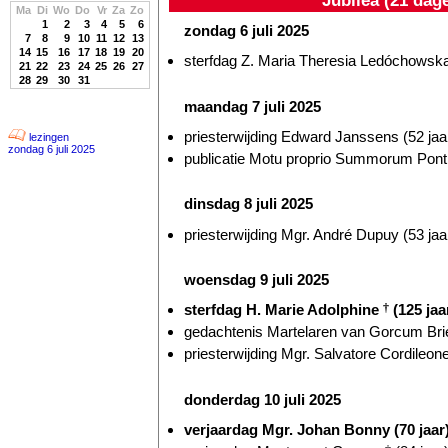
Ma
Di
Wo
Do
Vr
Za
Zo
1
2
3
4
5
6
zondag 6 juli 2025
7
8
9
10
11
12
13
14
15
16
17
18
19
20
sterfdag Z. Maria Theresia Ledóchowsk
21
22
23
24
25
26
27
28
29
30
31
maandag 7 juli 2025
priesterwijding Edward Janssens (52 jaa
lezingen
zondag 6 juli 2025
publicatie Motu proprio Summorum Ponti
dinsdag 8 juli 2025
priesterwijding Mgr. André Dupuy (53 jaa
woensdag 9 juli 2025
sterfdag H. Marie Adolphine
†
(125 jaa
gedachtenis Martelaren van Gorcum Briel
priesterwijding Mgr. Salvatore Cordileone
donderdag 10 juli 2025
verjaardag Mgr. Johan Bonny (70 jaar