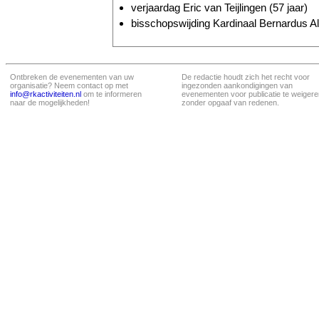
verjaardag Eric van Teijlingen (57 jaar)
bisschopswijding Kardinaal Bernardus Al
Ontbreken de evenementen van uw
De redactie houdt zich het recht voor
organisatie? Neem contact op met
ingezonden aankondigingen van
info@rkactiviteiten.nl
om te informeren
evenementen voor publicatie te weigere
naar de mogelijkheden!
zonder opgaaf van redenen.