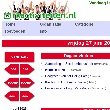
Vandaag is
Home
Organisatie
Categorie
Toevoegen
Info
vrijdag 27 juni 2
Dagactiviteiten
Aanbidding in Sint Lambertuskerk
(Rotterdam)
Borrelen enzo...
(Oisterwijk)
Hoogfeest van het Heilig Hart
(Renkum)
Kinderclub H. Dominic Savio
(Heiloo)
Leidenhoven - Dogma’s - Maria
(Amsterdam)
Juni 2025
Jubilea (21 dag