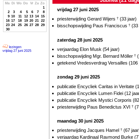
Ma
Di
Wo
Do
Vr
Za
Zo
1
vrijdag 27 juni 2025
2
3
4
5
6
7
8
9
10
11
12
13
14
15
priesterwijding Gerard Wijers
†
(33 jaar)
16
17
18
19
20
21
22
23
24
25
26
27
28
29
bisschopswijding Paus Franciscus
†
(33 
30
zaterdag 28 juni 2025
lezingen
verjaardag Elon Musk (54 jaar)
vrijdag 27 juni 2025
bisschopswijding Mgr. Bernard Möller
†
(
getekend Vredesverdrag Versailles (106 
zondag 29 juni 2025
publicatie Encycliek Caritas in Veritate (1
publicatie Encycliek Lumen Fidei (12 jaa
publicatie Encycliek Mystici Corporis (82
priesterwijding Paus Benedictus XVI
†
(7
maandag 30 juni 2025
priesterwijding Jacques Hamel
†
(67 jaar
verjaardag Kardinaal Raymond Burke (77