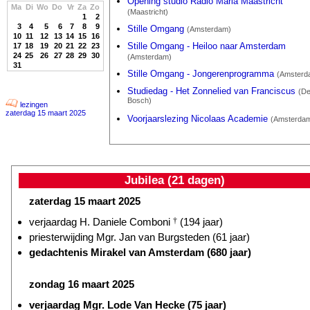
Opening studio Radio Maria Maastricht
Ma
Di
Wo
Do
Vr
Za
Zo
(Maastricht)
1
2
3
4
5
6
7
8
9
Stille Omgang
(Amsterdam)
10
11
12
13
14
15
16
Stille Omgang - Heiloo naar Amsterdam
17
18
19
20
21
22
23
24
25
26
27
28
29
30
(Amsterdam)
31
Stille Omgang - Jongerenprogramma
(Amsterd
Studiedag - Het Zonnelied van Franciscus
(D
Bosch)
lezingen
zaterdag 15 maart 2025
Voorjaarslezing Nicolaas Academie
(Amsterda
Jubilea (21 dagen)
zaterdag 15 maart 2025
verjaardag H. Daniele Comboni
†
(194 jaar)
priesterwijding Mgr. Jan van Burgsteden (61 jaar)
gedachtenis Mirakel van Amsterdam (680 jaar)
zondag 16 maart 2025
verjaardag Mgr. Lode Van Hecke (75 jaar)