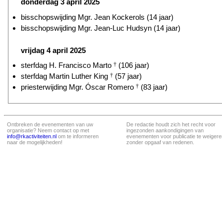
donderdag 3 april 2025
bisschopswijding Mgr. Jean Kockerols (14 jaar)
bisschopswijding Mgr. Jean-Luc Hudsyn (14 jaar)
vrijdag 4 april 2025
sterfdag H. Francisco Marto
†
(106 jaar)
sterfdag Martin Luther King
†
(57 jaar)
priesterwijding Mgr. Óscar Romero
†
(83 jaar)
Ontbreken de evenementen van uw
De redactie houdt zich het recht voor
organisatie? Neem contact op met
ingezonden aankondigingen van
info@rkactiviteiten.nl
om te informeren
evenementen voor publicatie te weigere
naar de mogelijkheden!
zonder opgaaf van redenen.