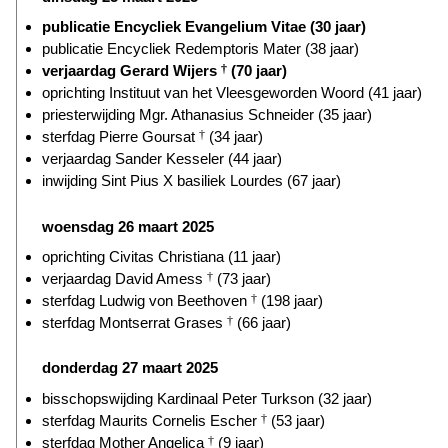
publicatie Encycliek Evangelium Vitae (30 jaar)
publicatie Encycliek Redemptoris Mater (38 jaar)
verjaardag Gerard Wijers
†
(70 jaar)
oprichting Instituut van het Vleesgeworden Woord (41 jaar)
priesterwijding Mgr. Athanasius Schneider (35 jaar)
sterfdag Pierre Goursat
†
(34 jaar)
verjaardag Sander Kesseler (44 jaar)
inwijding Sint Pius X basiliek Lourdes (67 jaar)
woensdag 26 maart 2025
oprichting Civitas Christiana (11 jaar)
verjaardag David Amess
†
(73 jaar)
sterfdag Ludwig von Beethoven
†
(198 jaar)
sterfdag Montserrat Grases
†
(66 jaar)
donderdag 27 maart 2025
bisschopswijding Kardinaal Peter Turkson (32 jaar)
sterfdag Maurits Cornelis Escher
†
(53 jaar)
sterfdag Mother Angelica
†
(9 jaar)