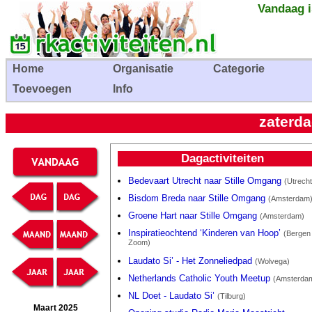
Vandaag i
Home
Organisatie
Categorie
Toevoegen
Info
zaterda
Dagactiviteiten
Bedevaart Utrecht naar Stille Omgang
(Utrecht
Bisdom Breda naar Stille Omgang
(Amsterdam
Groene Hart naar Stille Omgang
(Amsterdam)
Inspiratieochtend ‘Kinderen van Hoop’
(Bergen
Zoom)
Laudato Si’ - Het Zonneliedpad
(Wolvega)
Netherlands Catholic Youth Meetup
(Amsterda
NL Doet - Laudato Si’
(Tilburg)
Maart 2025