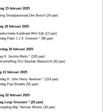
dag 15 februari 2025
ting Straatpastoraat Den Bosch (24 jaar)
ag 18 februari 2025
aalscreatie Kardinaal Wim Eijk (13 jaar)
ardag Pater J.J.A. Groenen
†
(96 jaar)
rdag 20 februari 2025
dag H. Jacinta Marto
†
(105 jaar)
ekverheffing OLV Basiliek Maastricht (92 jaar)
ag 21 februari 2025
ardag H. John Henry Newman
†
(224 jaar)
rdag Paul Bindels (55 jaar)
dag 22 februari 2025
dag Luigi Giussani
†
(20 jaar)
erwijding Mgr. Herman Woorts (33 jaar)