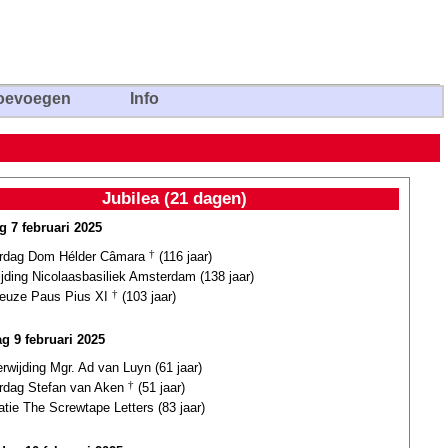
oevoegen
Info
Jubilea (21 dagen)
g 7 februari 2025
ardag Dom Hélder Câmara
†
(116 jaar)
jding Nicolaasbasiliek Amsterdam (138 jaar)
euze Paus Pius XI
†
(103 jaar)
g 9 februari 2025
erwijding Mgr. Ad van Luyn (61 jaar)
ardag Stefan van Aken
†
(51 jaar)
atie The Screwtape Letters (83 jaar)