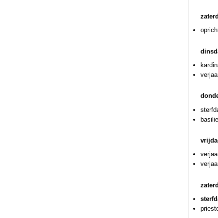
zater
oprich
dinsd
kardin
verja
donde
sterf
basili
vrijd
verja
verjaa
zater
sterf
priest