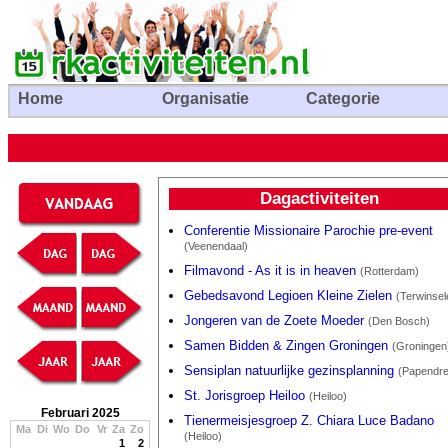
Home
Organisatie
Categorie
Dagactiviteiten
Conferentie Missionaire Parochie pre-event
(Veenendaal)
Filmavond - As it is in heaven
(Rotterdam)
Gebedsavond Legioen Kleine Zielen
(Terwinsel
Jongeren van de Zoete Moeder
(Den Bosch)
Samen Bidden & Zingen Groningen
(Groningen
Sensiplan natuurlijke gezinsplanning
(Papendre
St. Jorisgroep Heiloo
(Heiloo)
Februari 2025
Tienermeisjesgroep Z. Chiara Luce Badano
Ma
Di
Wo
Do
Vr
Za
Zo
(Heiloo)
1
2