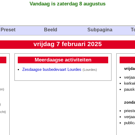
Vandaag is zaterdag 8 augustus
Preset
Beeld
Subpagina
T
vrijdag 7 februari 2025
Meerdaagse activiteiten
vrijda
Zesdaagse busbedevaart Lourdes
(Lourdes)
verja
kerkwi
pausk
en)
zonda
)
priest
cht)
verja
public