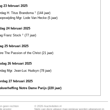
g 23 februari 2025
ardag H. Titus Brandsma
†
(144 jaar)
opswijding Mgr. Lode Van Hecke (5 jaar)
ag 24 februari 2025
dag Franz Stock
†
(77 jaar)
ag 25 februari 2025
re The Passion of the Christ (21 jaar)
dag 26 februari 2025
rdag Mgr. Jean-Luc Hudsyn (78 jaar)
rdag 27 februari 2025
iekverheffing Notre Dame Parijs (220 jaar)
en geen rechten
© 2026 rkactiviteiten.nl
de grootst
Niets van deze uitgave mag opnieuw worden uitgegeven in