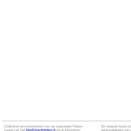
Ontbreken de evenementen van uw organisatie? Neem
De redactie houdt zi
contact op met
info@rkactiviteiten.nl
om te informeren
aankondigingen van 