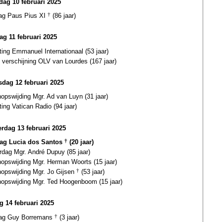
ag 10 februari 2025
dag Paus Pius XI
†
(86 jaar)
ag 11 februari 2025
ting Emmanuel Internationaal (53 jaar)
 verschijning OLV van Lourdes (167 jaar)
dag 12 februari 2025
opswijding Mgr. Ad van Luyn (31 jaar)
ting Vatican Radio (94 jaar)
rdag 13 februari 2025
dag Lucia dos Santos
†
(20 jaar)
rdag Mgr. André Dupuy (85 jaar)
hopswijding Mgr. Herman Woorts (15 jaar)
hopswijding Mgr. Jo Gijsen
†
(53 jaar)
hopswijding Mgr. Ted Hoogenboom (15 jaar)
ag 14 februari 2025
dag Guy Borremans
†
(3 jaar)