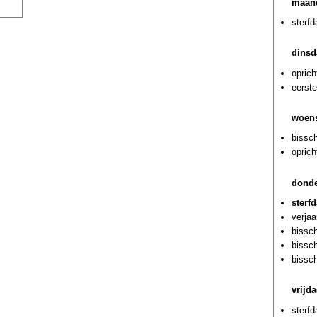
maand
sterf
dinsd
oprich
eerste
woens
bissch
oprich
donde
sterf
verjaa
bissc
bissc
bissc
vrijd
sterf