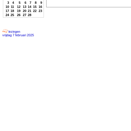
3
4
5
6
7
8
9
10
11
12
13
14
15
16
17
18
19
20
21
22
23
24
25
26
27
28
lezingen
vrijdag 7 februari 2025