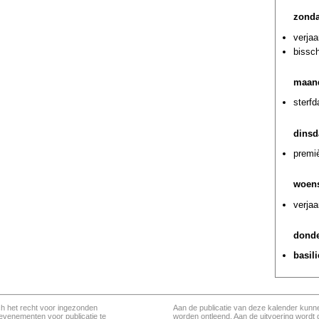
zonda
verja
bissch
maand
sterf
dinsd
premiè
woens
verjaa
donde
basil
ch het recht voor ingezonden
Aan de publicatie van deze kalender kunn
evenementen voor publicatie te
worden ontleend. Aan de uitvoering wordt 