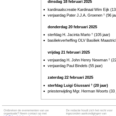
dinsdag 18 februari 2025
kardinaalscreatie Kardinaal Wim Eijk (13 
verjaardag Pater J.J.A. Groenen
†
(96 ja
donderdag 20 februari 2025
sterfdag H. Jacinta Marto
†
(105 jaar)
basiliekverheffing OLV Basiliek Maastrich
vrijdag 21 februari 2025
verjaardag H. John Henry Newman
†
(22
verjaardag Paul Bindels (55 jaar)
zaterdag 22 februari 2025
sterfdag Luigi Giussani
†
(20 jaar)
priesterwijding Mgr. Herman Woorts (33 
Ontbreken de evenementen van uw
De redactie houdt zich het recht voor
organisatie? Neem contact op met
ingezonden aankondigingen van