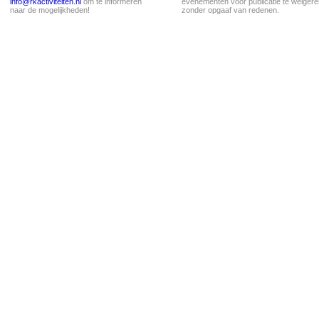
info@rkactiviteiten.nl
om te informeren
evenementen voor publicatie te weigere
naar de mogelijkheden!
zonder opgaaf van redenen.