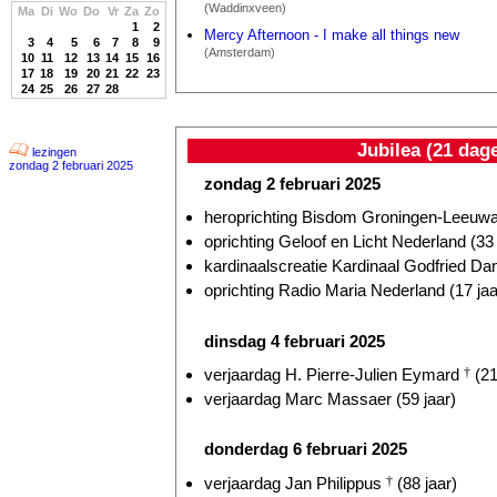
(Waddinxveen)
Ma
Di
Wo
Do
Vr
Za
Zo
1
2
Mercy Afternoon - I make all things new
3
4
5
6
7
8
9
(Amsterdam)
10
11
12
13
14
15
16
17
18
19
20
21
22
23
24
25
26
27
28
Jubilea (21 dag
lezingen
zondag 2 februari 2025
zondag 2 februari 2025
heroprichting Bisdom Groningen-Leeuwar
oprichting Geloof en Licht Nederland (33 
kardinaalscreatie Kardinaal Godfried D
oprichting Radio Maria Nederland (17 jaa
dinsdag 4 februari 2025
verjaardag H. Pierre-Julien Eymard
†
(21
verjaardag Marc Massaer (59 jaar)
donderdag 6 februari 2025
verjaardag Jan Philippus
†
(88 jaar)