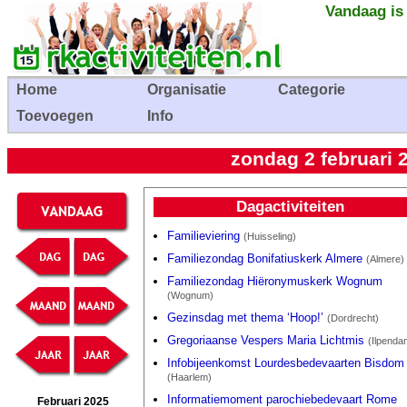
Vandaag is
Home
Organisatie
Categorie
Toevoegen
Info
zondag 2 februari 
Dagactiviteiten
Familieviering
(Huisseling)
Familiezondag Bonifatiuskerk Almere
(Almere)
Familiezondag Hiëronymuskerk Wognum
(Wognum)
Gezinsdag met thema ‘Hoop!’
(Dordrecht)
Gregoriaanse Vespers Maria Lichtmis
(Ilpenda
Infobijeenkomst Lourdesbedevaarten Bisdom
(Haarlem)
Informatiemoment parochiebedevaart Rome
Februari 2025