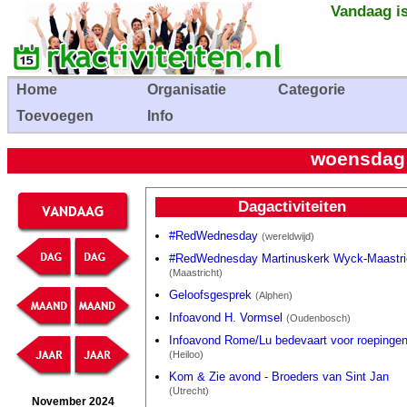
Vandaag is
Home
Organisatie
Categorie
Toevoegen
Info
woensdag
Dagactiviteiten
#RedWednesday
(wereldwijd)
#RedWednesday Martinuskerk Wyck-Maastri
(Maastricht)
Geloofsgesprek
(Alphen)
Infoavond H. Vormsel
(Oudenbosch)
Infoavond Rome/Lu bedevaart voor roepinge
(Heiloo)
Kom & Zie avond - Broeders van Sint Jan
(Utrecht)
November 2024