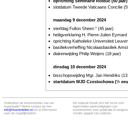
oprichting Seminarie Rolduc (50 jaar)
slotdatum Tweede Vaticaans Concilie (59
maandag 9 december 2024
sterfdag Fulton Sheen
†
(45 jaar)
heiligverklaring H. Pierre-Julien Eymard
oprichting Katholieke Universiteit Leuven
basiliekverheffing Nicolaasbasiliek Ams
diakenwijding Philip Weijers (18 jaar)
dinsdag 10 december 2024
bisschopswijding Mgr. Jan Hendriks (13 
startdatum WJD Czestochowa (⅓ ee
Ontbreken de evenementen van uw
De redactie houdt zich het recht voor
organisatie? Neem contact op met
ingezonden aankondigingen van
info@rkactiviteiten.nl
om te informeren
evenementen voor publicatie te weigere
naar de mogelijkheden!
zonder opgaaf van redenen.