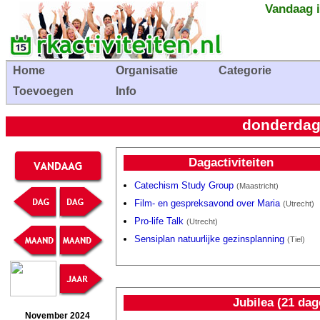
Vandaag i
Home
Organisatie
Categorie
Toevoegen
Info
donderdag
Dagactiviteiten
Catechism Study Group
(Maastricht)
Film- en gespreksavond over Maria
(Utrecht)
Pro-life Talk
(Utrecht)
Sensiplan natuurlijke gezinsplanning
(Tiel)
Jubilea (21 dag
November 2024