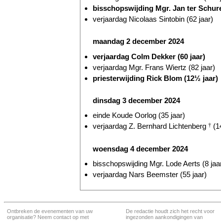
bisschopswijding Mgr. Jan ter Schu
verjaardag Nicolaas Sintobin (62 jaar)
maandag 2 december 2024
verjaardag Colm Dekker (60 jaar)
verjaardag Mgr. Frans Wiertz (82 jaar)
priesterwijding Rick Blom (12½ jaar)
dinsdag 3 december 2024
einde Koude Oorlog (35 jaar)
verjaardag Z. Bernhard Lichtenberg
†
(14
woensdag 4 december 2024
bisschopswijding Mgr. Lode Aerts (8 jaa
verjaardag Nars Beemster (55 jaar)
Ontbreken de evenementen van uw
De redactie houdt zich het recht voor
organisatie? Neem contact op met
ingezonden aankondigingen van