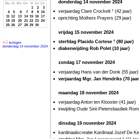
donderdag 14 november 2024
Ma
Di
Wo
Do
Vr
Za
Zo
1
2
3
verjaardag Clare Crockett
†
(42 jaar)
4
5
6
7
8
9
10
11
12
13
14
15
16
17
oprichting Mothers Prayers (29 jaar)
18
19
20
21
22
23
24
25
26
27
28
29
30
vrijdag 15 november 2024
sterfdag Placido Cortese
†
(80 jaar)
lezingen
donderdag 14 november 2024
diakenwijding Rob Polet (10 jaar)
zondag 17 november 2024
verjaardag Hans van der Donk (55 jaar)
verjaardag Mgr. Jan Hendriks (70 jaar
maandag 18 november 2024
verjaardag Anton ten Klooster (41 jaar)
inwijding Oude Sint-Pietersbasiliek Rom
dinsdag 19 november 2024
kardinaalscreatie Kardinaal Jozef De Kes
†