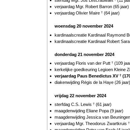
sterfdag Mgr. Jos Lescrauwaet
(11 jaa
verjaardag Mgr. Robert Barron (65 jaar)
verjaardag Olivier Maire
†
(64 jaar)
woensdag 20 november 2024
kardinaalscreatie Kardinaal Raymond Bu
kardinaalscreatie Kardinaal Robert Sarah
donderdag 21 november 2024
verjaardag Floris van der Putt
†
(109 jaa
kerkelijke goedkeuring Legioen Kleine Zi
verjaardag Paus Benedictus XV
†
(170
diakenwijding Régis de la Haye (26 jaar
vrijdag 22 november 2024
sterfdag C.S. Lewis
†
(61 jaar)
maagdenwijding Eliane Popa (9 jaar)
maagdenwijding Jessica van Beuningen 
verjaardag Mgr. Theodorus Zwartkruis
†
maagdenwijding Petra van Esch (4 jaar)