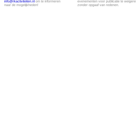
info@rkactiviteiten.nl
om te informeren
evenementen voor publicatie te weigere
naar de mogelijkheden!
zonder opgaaf van redenen.