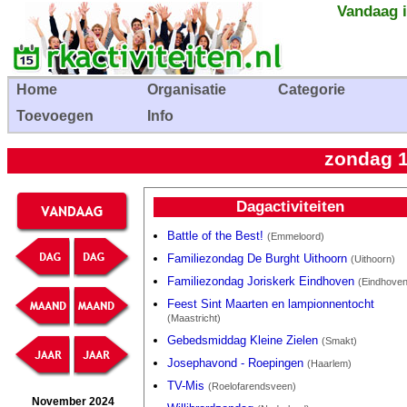
Vandaag i
Home
Organisatie
Categorie
Toevoegen
Info
zondag 
Dagactiviteiten
Battle of the Best!
(Emmeloord)
Familiezondag De Burght Uithoorn
(Uithoorn)
Familiezondag Joriskerk Eindhoven
(Eindhoven
Feest Sint Maarten en lampionnentocht
(Maastricht)
Gebedsmiddag Kleine Zielen
(Smakt)
Josephavond - Roepingen
(Haarlem)
TV-Mis
(Roelofarendsveen)
November 2024