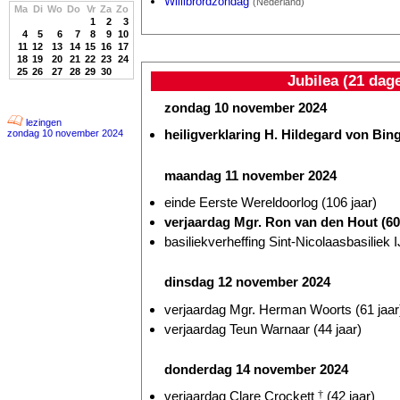
Willibrordzondag
(Nederland)
Ma
Di
Wo
Do
Vr
Za
Zo
1
2
3
4
5
6
7
8
9
10
11
12
13
14
15
16
17
18
19
20
21
22
23
24
25
26
27
28
29
30
Jubilea (21 dag
zondag 10 november 2024
lezingen
heiligverklaring H. Hildegard von Bi
zondag 10 november 2024
maandag 11 november 2024
einde Eerste Wereldoorlog (106 jaar)
verjaardag Mgr. Ron van den Hout (60 
basiliekverheffing Sint-Nicolaasbasiliek I
dinsdag 12 november 2024
verjaardag Mgr. Herman Woorts (61 jaar
verjaardag Teun Warnaar (44 jaar)
donderdag 14 november 2024
verjaardag Clare Crockett
†
(42 jaar)