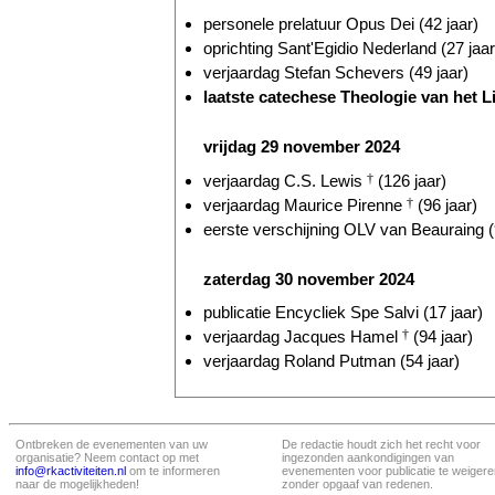
personele prelatuur Opus Dei (42 jaar)
oprichting Sant'Egidio Nederland (27 jaar
verjaardag Stefan Schevers (49 jaar)
laatste catechese Theologie van het L
vrijdag 29 november 2024
verjaardag C.S. Lewis
†
(126 jaar)
verjaardag Maurice Pirenne
†
(96 jaar)
eerste verschijning OLV van Beauraing (
zaterdag 30 november 2024
publicatie Encycliek Spe Salvi (17 jaar)
verjaardag Jacques Hamel
†
(94 jaar)
verjaardag Roland Putman (54 jaar)
Ontbreken de evenementen van uw
De redactie houdt zich het recht voor
organisatie? Neem contact op met
ingezonden aankondigingen van
info@rkactiviteiten.nl
om te informeren
evenementen voor publicatie te weigere
naar de mogelijkheden!
zonder opgaaf van redenen.