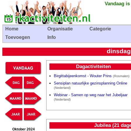
Vandaag is
Home
Organisatie
Categorie
Toevoegen
Info
dinsdag
Dagactiviteiten
Birgittabijeenkomst - Wouter Prins
(Rosmalen)
Sensiplan natuurlijke gezinsplanning Online
(Nederland)
Webinar - Samen op weg naar het Jubeljaar
(Nederland)
Jubilea (21 dag
Oktober 2024