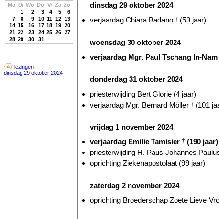
dinsdag 29 oktober 2024
Ma
Di
Wo
Do
Vr
Za
Zo
1
2
3
4
5
6
7
8
9
10
11
12
13
verjaardag Chiara Badano
†
(53 jaar)
14
15
16
17
18
19
20
21
22
23
24
25
26
27
28
29
30
31
woensdag 30 oktober 2024
verjaardag Mgr. Paul Tschang In-Nam (
lezingen
dinsdag 29 oktober 2024
donderdag 31 oktober 2024
priesterwijding Bert Glorie (4 jaar)
verjaardag Mgr. Bernard Möller
†
(101 ja
vrijdag 1 november 2024
verjaardag Emilie Tamisier
†
(190 jaar)
priesterwijding H. Paus Johannes Paulus
oprichting Ziekenapostolaat (99 jaar)
zaterdag 2 november 2024
oprichting Broederschap Zoete Lieve Vr