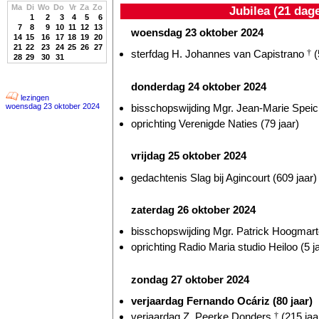
Ma
Di
Wo
Do
Vr
Za
Zo
Jubilea (21 dag
1
2
3
4
5
6
7
8
9
10
11
12
13
woensdag 23 oktober 2024
14
15
16
17
18
19
20
21
22
23
24
25
26
27
sterfdag H. Johannes van Capistrano
†
(
28
29
30
31
donderdag 24 oktober 2024
lezingen
bisschopswijding Mgr. Jean-Marie Speich
woensdag 23 oktober 2024
oprichting Verenigde Naties (79 jaar)
vrijdag 25 oktober 2024
gedachtenis Slag bij Agincourt (609 jaar)
zaterdag 26 oktober 2024
bisschopswijding Mgr. Patrick Hoogmarte
oprichting Radio Maria studio Heiloo (5 j
zondag 27 oktober 2024
verjaardag Fernando Ocáriz (80 jaar)
verjaardag Z. Peerke Donders
†
(215 jaa