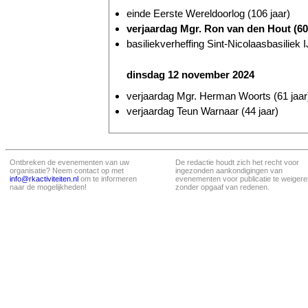
einde Eerste Wereldoorlog (106 jaar)
verjaardag Mgr. Ron van den Hout (60 
basiliekverheffing Sint-Nicolaasbasiliek I
dinsdag 12 november 2024
verjaardag Mgr. Herman Woorts (61 jaar
verjaardag Teun Warnaar (44 jaar)
Ontbreken de evenementen van uw
De redactie houdt zich het recht voor
organisatie? Neem contact op met
ingezonden aankondigingen van
info@rkactiviteiten.nl
om te informeren
evenementen voor publicatie te weigere
naar de mogelijkheden!
zonder opgaaf van redenen.