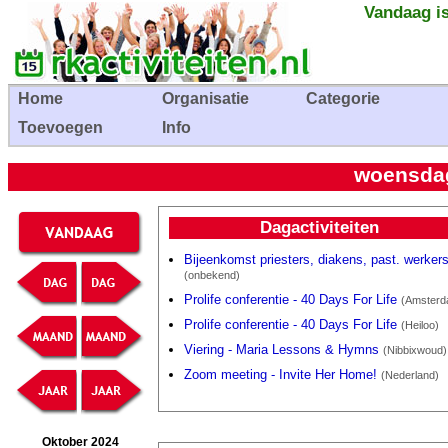
Vandaag is
Home
Organisatie
Categorie
Toevoegen
Info
woensdag
Dagactiviteiten
Bijeenkomst priesters, diakens, past. werker
(onbekend)
Prolife conferentie - 40 Days For Life
(Amsterd
Prolife conferentie - 40 Days For Life
(Heiloo)
Viering - Maria Lessons & Hymns
(Nibbixwoud)
Zoom meeting - Invite Her Home!
(Nederland)
Oktober 2024