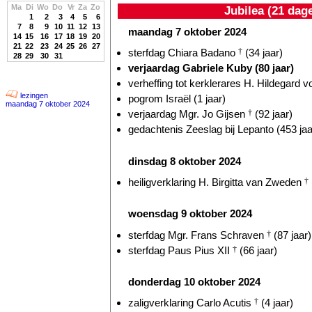
Ma
Di
Wo
Do
Vr
Za
Zo
Jubilea (21 dag
1
2
3
4
5
6
7
8
9
10
11
12
13
maandag 7 oktober 2024
14
15
16
17
18
19
20
21
22
23
24
25
26
27
sterfdag Chiara Badano
†
(34 jaar)
28
29
30
31
verjaardag Gabriele Kuby (80 jaar)
verheffing tot kerklerares H. Hildegard 
lezingen
pogrom Israël (1 jaar)
maandag 7 oktober 2024
verjaardag Mgr. Jo Gijsen
†
(92 jaar)
gedachtenis Zeeslag bij Lepanto (453 jaa
dinsdag 8 oktober 2024
heiligverklaring H. Birgitta van Zweden
†
woensdag 9 oktober 2024
sterfdag Mgr. Frans Schraven
†
(87 jaar)
sterfdag Paus Pius XII
†
(66 jaar)
donderdag 10 oktober 2024
zaligverklaring Carlo Acutis
†
(4 jaar)