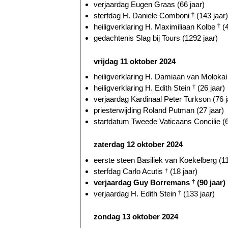
verjaardag Eugen Graas (66 jaar)
sterfdag H. Daniele Comboni
†
(143 jaar)
heiligverklaring H. Maximiliaan Kolbe
†
(4
gedachtenis Slag bij Tours (1292 jaar)
vrijdag 11 oktober 2024
heiligverklaring H. Damiaan van Moloka
heiligverklaring H. Edith Stein
†
(26 jaar)
verjaardag Kardinaal Peter Turkson (76 j
priesterwijding Roland Putman (27 jaar)
startdatum Tweede Vaticaans Concilie (6
zaterdag 12 oktober 2024
eerste steen Basiliek van Koekelberg (11
sterfdag Carlo Acutis
†
(18 jaar)
verjaardag Guy Borremans
†
(90 jaar)
verjaardag H. Edith Stein
†
(133 jaar)
zondag 13 oktober 2024