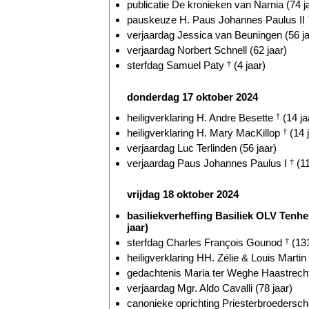
publicatie De kronieken van Narnia (74 j
pauskeuze H. Paus Johannes Paulus II
verjaardag Jessica van Beuningen (56 ja
verjaardag Norbert Schnell (62 jaar)
sterfdag Samuel Paty
†
(4 jaar)
donderdag 17 oktober 2024
heiligverklaring H. Andre Besette
†
(14 ja
heiligverklaring H. Mary MacKillop
†
(14 
verjaardag Luc Terlinden (56 jaar)
verjaardag Paus Johannes Paulus I
†
(11
vrijdag 18 oktober 2024
basiliekverheffing Basiliek OLV Ten
jaar)
sterfdag Charles François Gounod
†
(131
heiligverklaring HH. Zélie & Louis Martin
gedachtenis Maria ter Weghe Haastrecht
verjaardag Mgr. Aldo Cavalli (78 jaar)
canonieke oprichting Priesterbroederscha