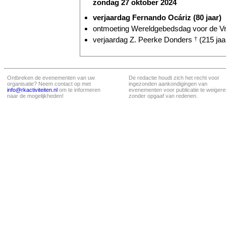
zondag 27 oktober 2024
verjaardag Fernando Ocáriz (80 jaar)
ontmoeting Wereldgebedsdag voor de Vre
verjaardag Z. Peerke Donders
†
(215 jaa
Ontbreken de evenementen van uw
De redactie houdt zich het recht voor
organisatie? Neem contact op met
ingezonden aankondigingen van
info@rkactiviteiten.nl
om te informeren
evenementen voor publicatie te weigere
naar de mogelijkheden!
zonder opgaaf van redenen.