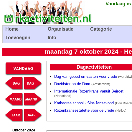
Vandaag is
Home
Organisatie
Categorie
Toevoegen
Info
maandag 7 oktober 2024 - He
Dagactiviteiten
Dag van gebed en vasten voor vrede
(wereldwi
Davidster op de Dam
(Amsterdam)
Internationale Rozenkrans vanuit Beiroet
(Nederland)
Kathedraalschool - Sint-Jansavond
(Den Bosch
Rozenkransestafette voor de vrede
(Heiloo)
Oktober 2024