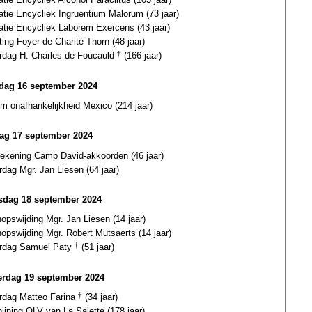
atie Encycliek Ingruentium Malorum (73 jaar)
atie Encycliek Laborem Exercens (43 jaar)
ting Foyer de Charité Thorn (48 jaar)
ardag H. Charles de Foucauld
†
(166 jaar)
ag 16 september 2024
m onafhankelijkheid Mexico (214 jaar)
ag 17 september 2024
tekening Camp David-akkoorden (46 jaar)
rdag Mgr. Jan Liesen (64 jaar)
dag 18 september 2024
opswijding Mgr. Jan Liesen (14 jaar)
opswijding Mgr. Robert Mutsaerts (14 jaar)
ardag Samuel Paty
†
(51 jaar)
rdag 19 september 2024
ardag Matteo Farina
†
(34 jaar)
ijning OLV van La Salette (178 jaar)