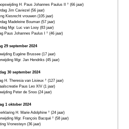
hopswijding H. Paus Johannes Paulus II
†
(66 jaar)
rdag Jim Caviezel (56 jaar)
ling Kiesrecht vrouwen (105 jaar)
ardag Madeleine Bouman (57 jaar)
rdag Mgr. Luc van Looy (83 jaar)
dag Paus Johannes Paulus I
†
(46 jaar)
g 29 september 2024
wijding Eugène Brussee (17 jaar)
erwijding Mgr. Jan Hendriks (45 jaar)
ag 30 september 2024
ag H. Theresia van Lisieux
†
(127 jaar)
aalscreatie Paus Leo XIV (1 jaar)
wijding Peter de Snoo (24 jaar)
ag 1 oktober 2024
verklaring H. Marie Adolphine
†
(24 jaar)
terwijding Mgr. François Bacqué
†
(58 jaar)
ting Vronesteyn (36 jaar)