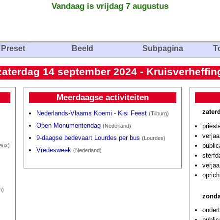
Vandaag is vrijdag 7 augustus
Preset
Beeld
Subpagina
T
zaterdag 14 september 2024 - Kruisverheffin
Meerdaagse activiteiten
zater
Nederlands-Vlaams Koemi - Kisi Feest
(Tilburg)
Open Monumentendag
priest
(Nederland)
verja
9-daagse bedevaart Lourdes per bus
(Lourdes)
public
eux)
Vredesweek
(Nederland)
sterf
verjaa
oprich
m)
zonda
onder
public