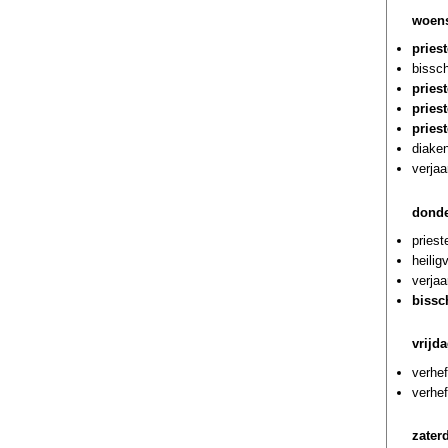
woens
pries
bissch
pries
pries
pries
diaken
verjaa
donde
priest
heilig
verja
bissc
vrijd
verhef
verhef
zater