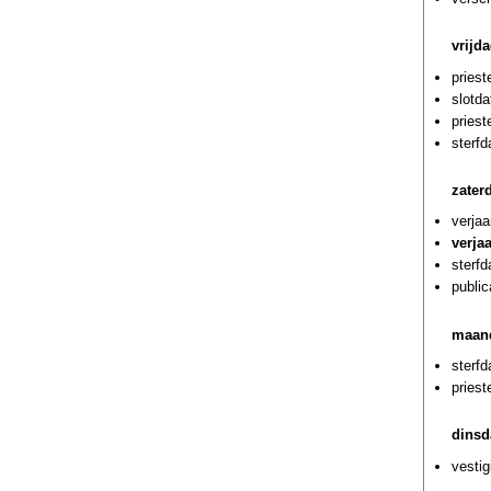
vrijd
priest
slotda
priest
sterf
zater
verjaa
verja
sterf
public
maand
sterfd
priest
dinsd
vestig