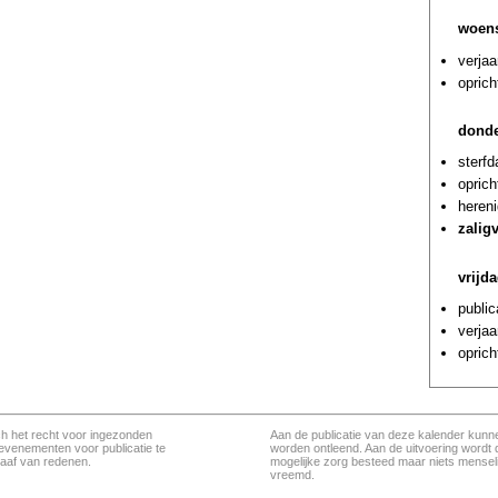
woens
verjaa
oprich
donde
sterf
oprich
hereni
zalig
vrijd
public
verja
oprich
ch het recht voor ingezonden
Aan de publicatie van deze kalender kunn
evenementen voor publicatie te
worden ontleend. Aan de uitvoering wordt 
aaf van redenen.
mogelijke zorg besteed maar niets menseli
vreemd.