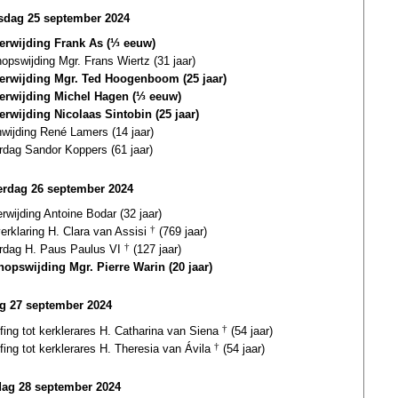
dag 25 september 2024
terwijding Frank As (⅓ eeuw)
opswijding Mgr. Frans Wiertz (31 jaar)
terwijding Mgr. Ted Hoogenboom (25 jaar)
terwijding Michel Hagen (⅓ eeuw)
terwijding Nicolaas Sintobin (25 jaar)
wijding René Lamers (14 jaar)
rdag Sandor Koppers (61 jaar)
rdag 26 september 2024
erwijding Antoine Bodar (32 jaar)
verklaring H. Clara van Assisi
†
(769 jaar)
ardag H. Paus Paulus VI
†
(127 jaar)
hopswijding Mgr. Pierre Warin (20 jaar)
ag 27 september 2024
fing tot kerklerares H. Catharina van Siena
†
(54 jaar)
fing tot kerklerares H. Theresia van Ávila
†
(54 jaar)
dag 28 september 2024