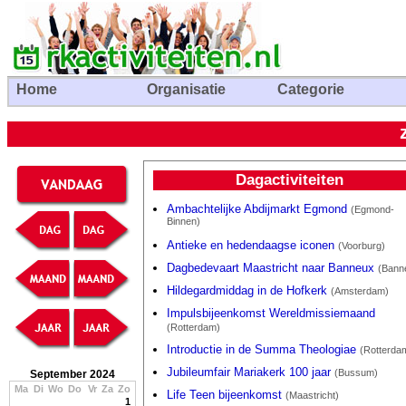
Home
Organisatie
Categorie
Dagactiviteiten
Ambachtelijke Abdijmarkt Egmond
(Egmond-
Binnen)
Antieke en hedendaagse iconen
(Voorburg)
Dagbedevaart Maastricht naar Banneux
(Bann
Hildegardmiddag in de Hofkerk
(Amsterdam)
Impulsbijeenkomst Wereldmissiemaand
(Rotterdam)
Introductie in de Summa Theologiae
(Rotterda
Jubileumfair Mariakerk 100 jaar
(Bussum)
September 2024
Ma
Di
Wo
Do
Vr
Za
Zo
Life Teen bijeenkomst
(Maastricht)
1