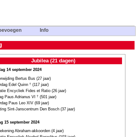
oevoegen
Info
g
Jubilea (21 dagen)
dag 14 september 2024
erwijding Bertus Bus (27 jaar)
ardag Edel Quinn
†
(117 jaar)
atie Encycliek Fides et Ratio (26 jaar)
dag Paus Adrianus VI
†
(501 jaar)
rdag Paus Leo XIV (69 jaar)
ting Sint-Janscentrum Den Bosch (37 jaar)
g 15 september 2024
tekening Abraham-akkoorden (4 jaar)
atie Encycliek Alcohol Paraclitus (103 jaar)