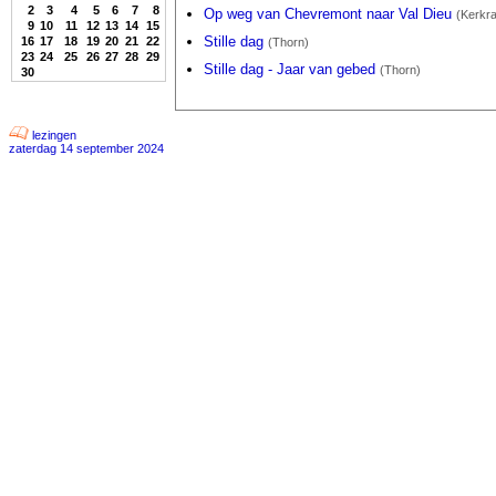
2
3
4
5
6
7
8
Op weg van Chevremont naar Val Dieu
(Kerkr
9
10
11
12
13
14
15
Stille dag
16
17
18
19
20
21
22
(Thorn)
23
24
25
26
27
28
29
Stille dag - Jaar van gebed
(Thorn)
30
lezingen
zaterdag 14 september 2024