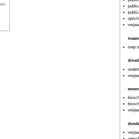
ade)
public
public
oprich
verja
maand
roep o
dinsd
onder
verjaa
woens
bissch
bissch
verja
donde
verja
versch