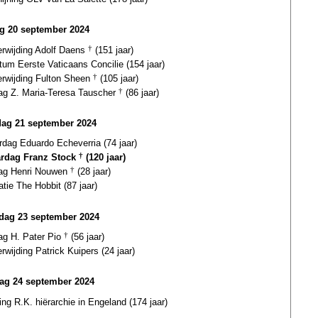
ag 20 september 2024
erwijding Adolf Daens
†
(151 jaar)
tum Eerste Vaticaans Concilie (154 jaar)
erwijding Fulton Sheen
†
(105 jaar)
dag Z. Maria-Teresa Tauscher
†
(86 jaar)
dag 21 september 2024
rdag Eduardo Echeverria (74 jaar)
ardag Franz Stock
†
(120 jaar)
dag Henri Nouwen
†
(28 jaar)
atie The Hobbit (87 jaar)
ag 23 september 2024
ag H. Pater Pio
†
(56 jaar)
erwijding Patrick Kuipers (24 jaar)
ag 24 september 2024
ing R.K. hiërarchie in Engeland (174 jaar)