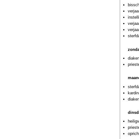
bissc
verjaa
instel
verja
verjaa
sterf
zonda
diaken
priest
maand
sterfd
kardin
diaken
dinsd
heilig
pries
oprich