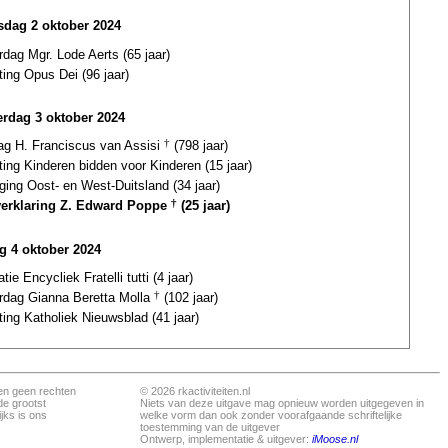
dag 2 oktober 2024
rdag Mgr. Lode Aerts (65 jaar)
ting Opus Dei (96 jaar)
rdag 3 oktober 2024
dag H. Franciscus van Assisi
†
(798 jaar)
ting Kinderen bidden voor Kinderen (15 jaar)
ging Oost- en West-Duitsland (34 jaar)
verklaring Z. Edward Poppe
†
(25 jaar)
ag 4 oktober 2024
atie Encycliek Fratelli tutti (4 jaar)
ardag Gianna Beretta Molla
†
(102 jaar)
ting Katholiek Nieuwsblad (41 jaar)
en geen rechten
© 2026 rkactiviteiten.nl
de grootst
Niets van deze uitgave mag opnieuw worden uitgegeven in
jks is ons
welke vorm dan ook zonder voorafgaande schriftelijke
toestemming van de uitgever
Ontwerp, implementatie & uitgever:
iMoose.nl