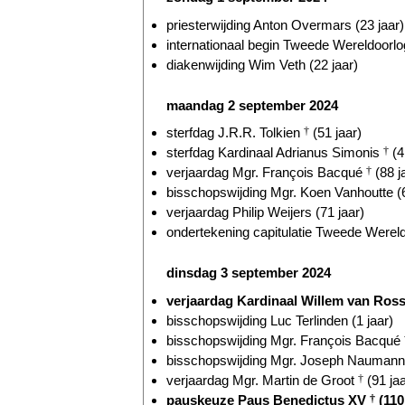
priesterwijding Anton Overmars (23 jaar)
internationaal begin Tweede Wereldoorlog
diakenwijding Wim Veth (22 jaar)
maandag 2 september 2024
sterfdag J.R.R. Tolkien
†
(51 jaar)
sterfdag Kardinaal Adrianus Simonis
†
(4
verjaardag Mgr. François Bacqué
†
(88 j
bisschopswijding Mgr. Koen Vanhoutte (6
verjaardag Philip Weijers (71 jaar)
ondertekening capitulatie Tweede Wereld
dinsdag 3 september 2024
verjaardag Kardinaal Willem van Ro
bisschopswijding Luc Terlinden (1 jaar)
bisschopswijding Mgr. François Bacqué
bisschopswijding Mgr. Joseph Naumann 
verjaardag Mgr. Martin de Groot
†
(91 jaa
pauskeuze Paus Benedictus XV
†
(110