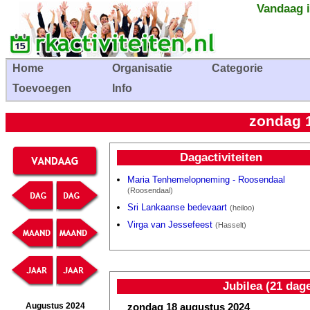
Vandaag i
Home
Organisatie
Categorie
Toevoegen
Info
zondag 
Dagactiviteiten
Maria Tenhemelopneming - Roosendaal
(Roosendaal)
Sri Lankaanse bedevaart
(heiloo)
Virga van Jessefeest
(Hasselt)
Jubilea (21 dag
zondag 18 augustus 2024
Augustus 2024