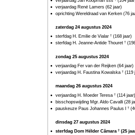
verjaardag Jan Koopman sss
(104 jaar
verjaardag René Lamers (62 jaar)
oprichting Wereldraad van Kerken (76 ja
zaterdag 24 augustus 2024
sterfdag H. Emilie de Vialar
†
(168 jaar)
sterfdag H. Jeanne-Antide Thouret
†
(198
zondag 25 augustus 2024
verjaardag Fer van der Reijken (64 jaar)
verjaardag H. Faustina Kowalska
†
(119 
maandag 26 augustus 2024
verjaardag H. Moeder Teresa
†
(114 jaar
bisschopswijding Mgr. Aldo Cavalli (28 ja
pauskeuze Paus Johannes Paulus I
†
(4
dinsdag 27 augustus 2024
sterfdag Dom Hélder Câmara
†
(25 jaa