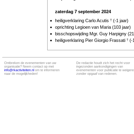
zaterdag 7 september 2024
heiligverklaring Carlo Acutis
†
(-1 jaar)
oprichting Legioen van Maria (103 jaar)
bisschopswijding Mgr. Guy Harpigny (21 
heiligverklaring Pier Giorgio Frassati
†
(-1
Ontbreken de evenementen van uw
De redactie houdt zich het recht voor
organisatie? Neem contact op met
ingezonden aankondigingen van
info@rkactiviteiten.nl
om te informeren
evenementen voor publicatie te weigere
naar de mogelijkheden!
zonder opgaaf van redenen.