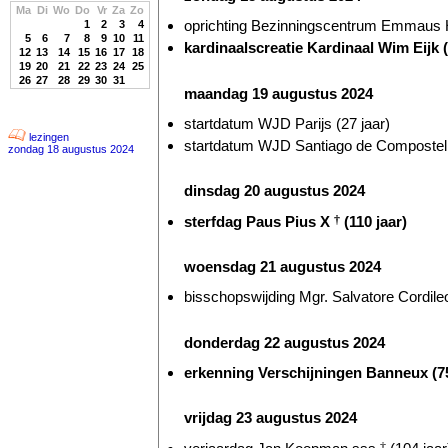
Ma
Di
Wo
Do
Vr
Za
Zo
oprichting Bezinningscentrum Emmaus He
1
2
3
4
5
6
7
8
9
10
11
kardinaalscreatie Kardinaal Wim Eijk 
12
13
14
15
16
17
18
19
20
21
22
23
24
25
26
27
28
29
30
31
maandag 19 augustus 2024
startdatum WJD Parijs (27 jaar)
lezingen
startdatum WJD Santiago de Compostella
zondag 18 augustus 2024
dinsdag 20 augustus 2024
sterfdag Paus Pius X
†
(110 jaar)
woensdag 21 augustus 2024
bisschopswijding Mgr. Salvatore Cordileo
donderdag 22 augustus 2024
erkenning Verschijningen Banneux (75
vrijdag 23 augustus 2024
†