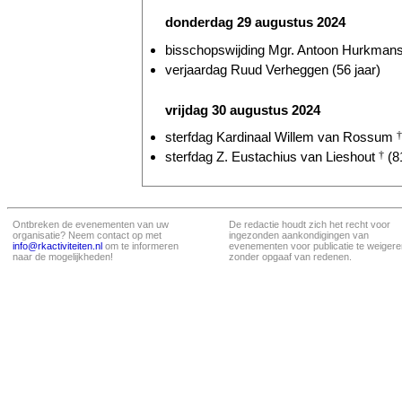
donderdag 29 augustus 2024
bisschopswijding Mgr. Antoon Hurkmans 
verjaardag Ruud Verheggen (56 jaar)
vrijdag 30 augustus 2024
sterfdag Kardinaal Willem van Rossum
†
sterfdag Z. Eustachius van Lieshout
†
(81
Ontbreken de evenementen van uw
De redactie houdt zich het recht voor
organisatie? Neem contact op met
ingezonden aankondigingen van
info@rkactiviteiten.nl
om te informeren
evenementen voor publicatie te weigere
naar de mogelijkheden!
zonder opgaaf van redenen.