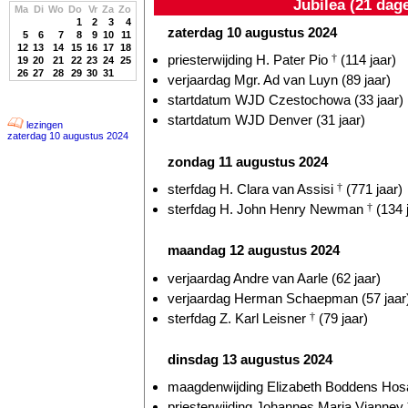
Jubilea (21 dag
Ma
Di
Wo
Do
Vr
Za
Zo
1
2
3
4
zaterdag 10 augustus 2024
5
6
7
8
9
10
11
12
13
14
15
16
17
18
priesterwijding H. Pater Pio
†
(114 jaar)
19
20
21
22
23
24
25
26
27
28
29
30
31
verjaardag Mgr. Ad van Luyn (89 jaar)
startdatum WJD Czestochowa (33 jaar)
startdatum WJD Denver (31 jaar)
lezingen
zaterdag 10 augustus 2024
zondag 11 augustus 2024
sterfdag H. Clara van Assisi
†
(771 jaar)
sterfdag H. John Henry Newman
†
(134 
maandag 12 augustus 2024
verjaardag Andre van Aarle (62 jaar)
verjaardag Herman Schaepman (57 jaar
sterfdag Z. Karl Leisner
†
(79 jaar)
dinsdag 13 augustus 2024
maagdenwijding Elizabeth Boddens Hosa
priesterwijding Johannes Maria Vianney