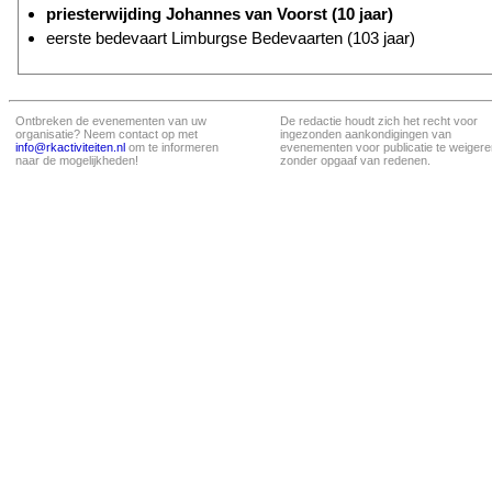
priesterwijding Johannes van Voorst (10 jaar)
eerste bedevaart Limburgse Bedevaarten (103 jaar)
Ontbreken de evenementen van uw
De redactie houdt zich het recht voor
organisatie? Neem contact op met
ingezonden aankondigingen van
info@rkactiviteiten.nl
om te informeren
evenementen voor publicatie te weigere
naar de mogelijkheden!
zonder opgaaf van redenen.