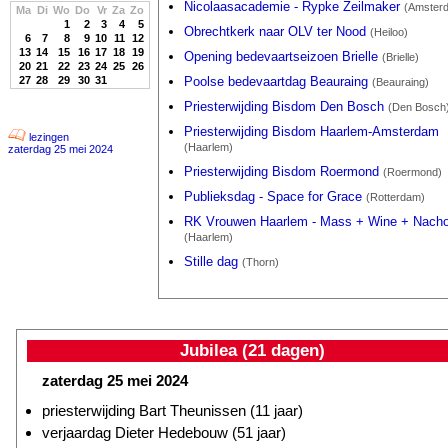
Nicolaasacademie - Rypke Zeilmaker
(Amster
Ma
Di
Wo
Do
Vr
Za
Zo
1
2
3
4
5
Obrechtkerk naar OLV ter Nood
(Heiloo)
6
7
8
9
10
11
12
13
14
15
16
17
18
19
Opening bedevaartseizoen Brielle
(Brielle)
20
21
22
23
24
25
26
27
28
29
30
31
Poolse bedevaartdag Beauraing
(Beauraing)
Priesterwijding Bisdom Den Bosch
(Den Bosch
Priesterwijding Bisdom Haarlem-Amsterdam
lezingen
(Haarlem)
zaterdag 25 mei 2024
Priesterwijding Bisdom Roermond
(Roermond)
Publieksdag - Space for Grace
(Rotterdam)
RK Vrouwen Haarlem - Mass + Wine + Nach
(Haarlem)
Stille dag
(Thorn)
Jubilea (21 dagen)
zaterdag 25 mei 2024
priesterwijding Bart Theunissen (11 jaar)
verjaardag Dieter Hedebouw (51 jaar)