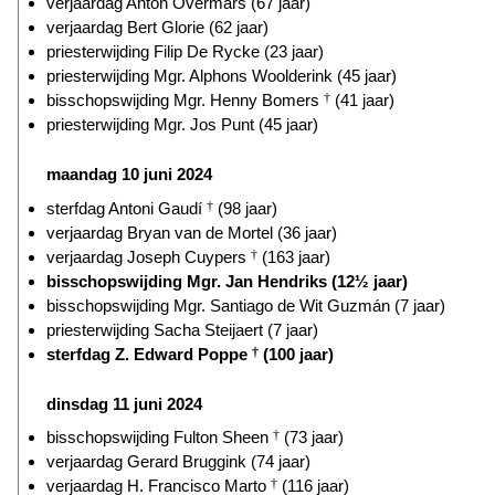
verjaardag Anton Overmars (67 jaar)
verjaardag Bert Glorie (62 jaar)
priesterwijding Filip De Rycke (23 jaar)
priesterwijding Mgr. Alphons Woolderink (45 jaar)
bisschopswijding Mgr. Henny Bomers
†
(41 jaar)
priesterwijding Mgr. Jos Punt (45 jaar)
maandag 10 juni 2024
sterfdag Antoni Gaudí
†
(98 jaar)
verjaardag Bryan van de Mortel (36 jaar)
verjaardag Joseph Cuypers
†
(163 jaar)
bisschopswijding Mgr. Jan Hendriks (12½ jaar)
bisschopswijding Mgr. Santiago de Wit Guzmán (7 jaar)
priesterwijding Sacha Steijaert (7 jaar)
sterfdag Z. Edward Poppe
†
(100 jaar)
dinsdag 11 juni 2024
bisschopswijding Fulton Sheen
†
(73 jaar)
verjaardag Gerard Bruggink (74 jaar)
verjaardag H. Francisco Marto
†
(116 jaar)