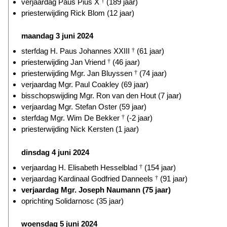
verjaardag Paus Pius X
†
(189 jaar)
priesterwijding Rick Blom (12 jaar)
maandag 3 juni 2024
sterfdag H. Paus Johannes XXIII
†
(61 jaar)
priesterwijding Jan Vriend
†
(46 jaar)
priesterwijding Mgr. Jan Bluyssen
†
(74 jaar)
verjaardag Mgr. Paul Coakley (69 jaar)
bisschopswijding Mgr. Ron van den Hout (7 jaar)
verjaardag Mgr. Stefan Oster (59 jaar)
sterfdag Mgr. Wim De Bekker
†
(-2 jaar)
priesterwijding Nick Kersten (1 jaar)
dinsdag 4 juni 2024
verjaardag H. Elisabeth Hesselblad
†
(154 jaar)
verjaardag Kardinaal Godfried Danneels
†
(91 jaar)
verjaardag Mgr. Joseph Naumann (75 jaar)
oprichting Solidarnosc (35 jaar)
woensdag 5 juni 2024