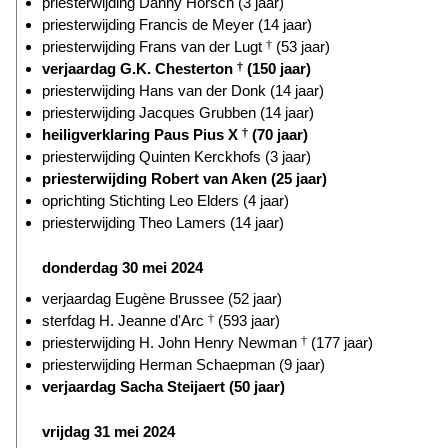
priesterwijding Danny Horsch (3 jaar)
priesterwijding Francis de Meyer (14 jaar)
priesterwijding Frans van der Lugt
†
(53 jaar)
verjaardag G.K. Chesterton
†
(150 jaar)
priesterwijding Hans van der Donk (14 jaar)
priesterwijding Jacques Grubben (14 jaar)
heiligverklaring Paus Pius X
†
(70 jaar)
priesterwijding Quinten Kerckhofs (3 jaar)
priesterwijding Robert van Aken (25 jaar)
oprichting Stichting Leo Elders (4 jaar)
priesterwijding Theo Lamers (14 jaar)
donderdag 30 mei 2024
verjaardag Eugène Brussee (52 jaar)
sterfdag H. Jeanne d'Arc
†
(593 jaar)
priesterwijding H. John Henry Newman
†
(177 jaar)
priesterwijding Herman Schaepman (9 jaar)
verjaardag Sacha Steijaert (50 jaar)
vrijdag 31 mei 2024