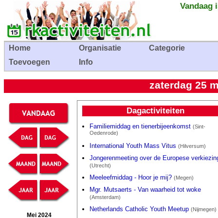
Vandaag i
Home
Organisatie
Categorie
Toevoegen
Info
zaterdag 25 m
Dagactiviteiten
Familiemiddag en tienerbijeenkomst
(Sint-
Oedenrode)
International Youth Mass Vitus
(Hilversum)
Jongerenmeeting over de Europese verkiezin
(Utrecht)
Meeleefmiddag - Hoor je mij?
(Megen)
Mgr. Mutsaerts - Van waarheid tot woke
(Amsterdam)
Netherlands Catholic Youth Meetup
(Nijmegen)
Mei 2024