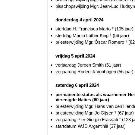
bisschopswijding Mgr. Jean-Luc Hudsyn 
donderdag 4 april 2024
sterfdag H. Francisco Marto
†
(105 jaar)
sterfdag Martin Luther King
†
(56 jaar)
priesterwijding Mgr. Óscar Romero
†
(82 
vrijdag 5 april 2024
verjaardag Jeroen Smith (61 jaar)
verjaardag Roderick Vonhögen (56 jaar)
zaterdag 6 april 2024
permanente status als waarnemer Heili
Verenigde Naties (60 jaar)
priesterwijding Mgr. Hans van den Hende
priesterwijding Mgr. Jo Gijsen
†
(67 jaar)
verjaardag Pier Giorgio Frassati
†
(123 ja
startdatum WJD Argentinië (37 jaar)