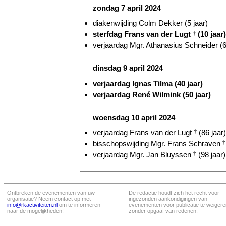
zondag 7 april 2024
diakenwijding Colm Dekker (5 jaar)
sterfdag Frans van der Lugt
†
(10 jaar)
verjaardag Mgr. Athanasius Schneider (6
dinsdag 9 april 2024
verjaardag Ignas Tilma (40 jaar)
verjaardag René Wilmink (50 jaar)
woensdag 10 april 2024
verjaardag Frans van der Lugt
†
(86 jaar)
bisschopswijding Mgr. Frans Schraven
†
verjaardag Mgr. Jan Bluyssen
†
(98 jaar)
Ontbreken de evenementen van uw
De redactie houdt zich het recht voor
organisatie? Neem contact op met
ingezonden aankondigingen van
info@rkactiviteiten.nl
om te informeren
evenementen voor publicatie te weigere
naar de mogelijkheden!
zonder opgaaf van redenen.