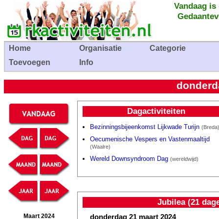
Vandaag is
Gedaantev
Home
Organisatie
Categorie
Toevoegen
Info
donderd
Dagactiviteiten
Bezinningsbijeenkomst Lijkwade Turijn
(Breda
Oecumenische Vespers en Vastenmaaltijd
(Waalre)
Wereld Downsyndroom Dag
(wereldwijd)
Jubilea (21 dag
donderdag 21 maart 2024
Maart 2024