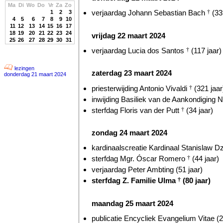
Ma
Di
Wo
Do
Vr
Za
Zo
verjaardag Johann Sebastian Bach
†
(33
1
2
3
4
5
6
7
8
9
10
11
12
13
14
15
16
17
18
19
20
21
22
23
24
vrijdag 22 maart 2024
25
26
27
28
29
30
31
verjaardag Lucia dos Santos
†
(117 jaar)
lezingen
zaterdag 23 maart 2024
donderdag 21 maart 2024
priesterwijding Antonio Vivaldi
†
(321 jaar
inwijding Basiliek van de Aankondiging N
sterfdag Floris van der Putt
†
(34 jaar)
zondag 24 maart 2024
kardinaalscreatie Kardinaal Stanislaw Dz
sterfdag Mgr. Óscar Romero
†
(44 jaar)
verjaardag Peter Ambting (51 jaar)
sterfdag Z. Familie Ulma
†
(80 jaar)
maandag 25 maart 2024
publicatie Encycliek Evangelium Vitae (2