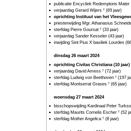
publicatie Encycliek Redemptoris Mater 
verjaardag Gerard Wijers
†
(69 jaar)
oprichting Instituut van het Vleesgew
priesterwijding Mgr. Athanasius Schneide
sterfdag Pierre Goursat
†
(33 jaar)
verjaardag Sander Kesseler (43 jaar)
inwijding Sint Pius X basiliek Lourdes (66
dinsdag 26 maart 2024
oprichting Civitas Christiana (10 jaar)
verjaardag David Amess
†
(72 jaar)
sterfdag Ludwig von Beethoven
†
(197 ja
sterfdag Montserrat Grases
†
(65 jaar)
woensdag 27 maart 2024
bisschopswijding Kardinaal Peter Turkson
sterfdag Maurits Cornelis Escher
†
(52 ja
sterfdag Mother Angelica
†
(8 jaar)