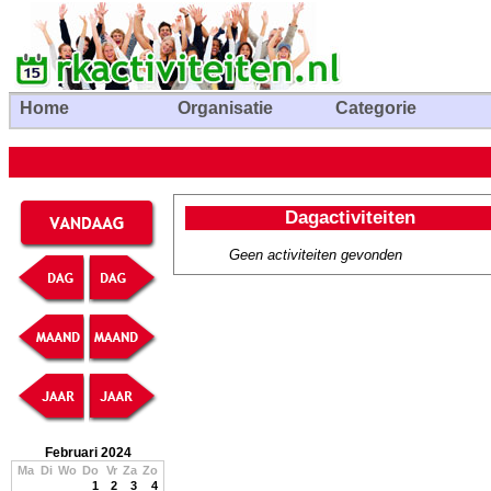
Home
Organisatie
Categorie
Dagactiviteiten
Geen activiteiten gevonden
Februari 2024
Ma
Di
Wo
Do
Vr
Za
Zo
1
2
3
4