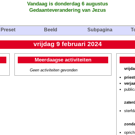
Vandaag is donderdag 6 augustus
Gedaanteverandering van Jezus
Preset
Beeld
Subpagina
T
vrijdag 9 februari 2024
Meerdaagse activiteiten
vrijda
Geen activiteiten gevonden
pries
verja
public
zater
sterf
zonda
oprich