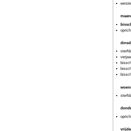
eerste
maand
bissc
oprich
dinsd
sterf
verjaa
bissc
bissc
bissc
woens
sterf
donde
oprich
vrijd