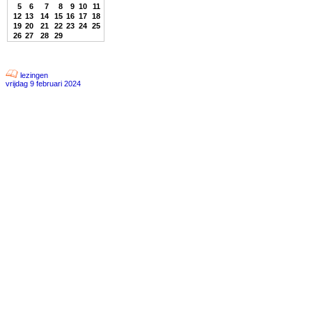
5
6
7
8
9
10
11
12
13
14
15
16
17
18
19
20
21
22
23
24
25
26
27
28
29
lezingen
vrijdag 9 februari 2024