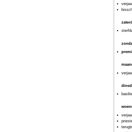
verja
bissch
zater
sterf
zonda
premi
maand
verjaa
dinsd
basili
woens
verjaa
priest
terug