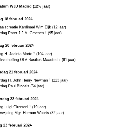
datum WJD Madrid (12½ jaar)
g 18 februari 2024
aalscreatie Kardinaal Wim Eijk (12 jaar)
ardag Pater J.J.A. Groenen
†
(95 jaar)
ag 20 februari 2024
dag H. Jacinta Marto
†
(104 jaar)
ekverheffing OLV Basiliek Maastricht (91 jaar)
dag 21 februari 2024
ardag H. John Henry Newman
†
(223 jaar)
rdag Paul Bindels (54 jaar)
rdag 22 februari 2024
ag Luigi Giussani
†
(19 jaar)
erwijding Mgr. Herman Woorts (32 jaar)
ag 23 februari 2024