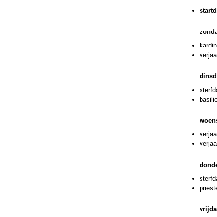
start
zonda
kardin
verja
dinsd
sterf
basili
woens
verja
verjaa
donde
sterfd
priest
vrijd