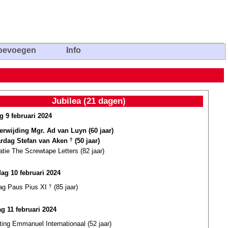
oevoegen
Info
Jubilea (21 dagen)
g 9 februari 2024
terwijding Mgr. Ad van Luyn (60 jaar)
ardag Stefan van Aken
†
(50 jaar)
atie The Screwtape Letters (82 jaar)
dag 10 februari 2024
dag Paus Pius XI
†
(85 jaar)
g 11 februari 2024
ting Emmanuel Internationaal (52 jaar)