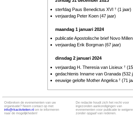
zondag 31 december 2023
sterfdag Paus Benedictus XVI
†
(1 jaar)
verjaardag Peter Koen (47 jaar)
maandag 1 januari 2024
publicatie Apostolische brief Novo Millen
verjaardag Erik Borgman (67 jaar)
dinsdag 2 januari 2024
verjaardag H. Theresia van Lisieux
†
(15
gedachtenis Inname van Granada (532 j
eeuwige gelofte Mother Angelica
†
(71 ja
Ontbreken de evenementen van uw
De redactie houdt zich het recht voor
organisatie? Neem contact op met
ingezonden aankondigingen van
info@rkactiviteiten.nl
om te informeren
evenementen voor publicatie te weigere
naar de mogelijkheden!
zonder opgaaf van redenen.