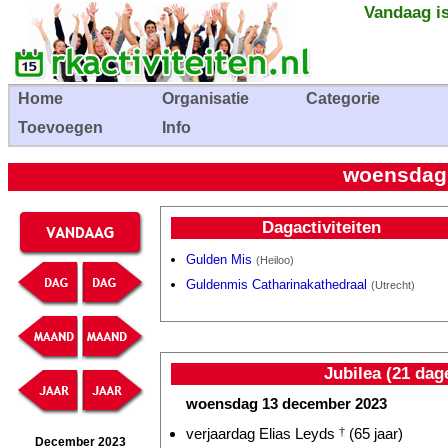
Vandaag is
Home
Organisatie
Categorie
Toevoegen
Info
woensdag
Dagactiviteiten
Gulden Mis
(Heiloo)
Guldenmis Catharinakathedraal
(Utrecht)
Jubilea (21 dag
woensdag 13 december 2023
verjaardag Elias Leyds
†
(65 jaar)
December 2023