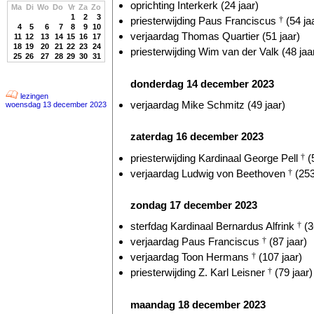
oprichting Interkerk (24 jaar)
Ma
Di
Wo
Do
Vr
Za
Zo
1
2
3
priesterwijding Paus Franciscus
†
(54 ja
4
5
6
7
8
9
10
verjaardag Thomas Quartier (51 jaar)
11
12
13
14
15
16
17
18
19
20
21
22
23
24
priesterwijding Wim van der Valk (48 jaa
25
26
27
28
29
30
31
donderdag 14 december 2023
lezingen
verjaardag Mike Schmitz (49 jaar)
woensdag 13 december 2023
zaterdag 16 december 2023
priesterwijding Kardinaal George Pell
†
(5
verjaardag Ludwig von Beethoven
†
(253
zondag 17 december 2023
sterfdag Kardinaal Bernardus Alfrink
†
(3
verjaardag Paus Franciscus
†
(87 jaar)
verjaardag Toon Hermans
†
(107 jaar)
priesterwijding Z. Karl Leisner
†
(79 jaar)
maandag 18 december 2023