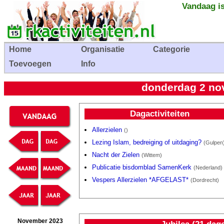
Vandaag is
Home
Organisatie
Categorie
Toevoegen
Info
donderdag 2 nov
Dagactiviteiten
Allerzielen
()
Lezing Islam, bedreiging of uitdaging?
(Gulpen
Nacht der Zielen
(Wittem)
Publicatie bisdomblad SamenKerk
(Nederland)
Vespers Allerzielen *AFGELAST*
(Dordrecht)
November 2023
Jubilea (21 dag