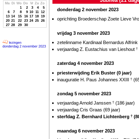
Ma
Di
Wo
Do
Vr
Za
Zo
1
2
3
4
5
donderdag 2 november 2023
6
7
8
9
10
11
12
13
14
15
16
17
18
19
oprichting Broederschap Zoete Lieve Vr
20
21
22
23
24
25
26
27
28
29
30
vrijdag 3 november 2023
zetelinname Kardinaal Bernardus Alfrink
lezingen
donderdag 2 november 2023
verjaardag Z. Eustachius van Lieshout
†
zaterdag 4 november 2023
priesterwijding Erik Buster (0 jaar)
inauguratie H. Paus Johannes XXIII
†
(65
zondag 5 november 2023
verjaardag Arnold Janssen
†
(186 jaar)
verjaardag Cris Graas (69 jaar)
sterfdag Z. Bernhard Lichtenberg
†
(80
maandag 6 november 2023