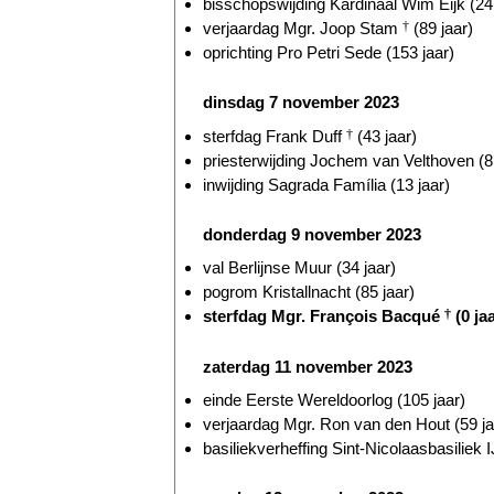
bisschopswijding Kardinaal Wim Eijk (24 
verjaardag Mgr. Joop Stam
†
(89 jaar)
oprichting Pro Petri Sede (153 jaar)
dinsdag 7 november 2023
sterfdag Frank Duff
†
(43 jaar)
priesterwijding Jochem van Velthoven (8 
inwijding Sagrada Família (13 jaar)
donderdag 9 november 2023
val Berlijnse Muur (34 jaar)
pogrom Kristallnacht (85 jaar)
sterfdag Mgr. François Bacqué
†
(0 jaa
zaterdag 11 november 2023
einde Eerste Wereldoorlog (105 jaar)
verjaardag Mgr. Ron van den Hout (59 ja
basiliekverheffing Sint-Nicolaasbasiliek I