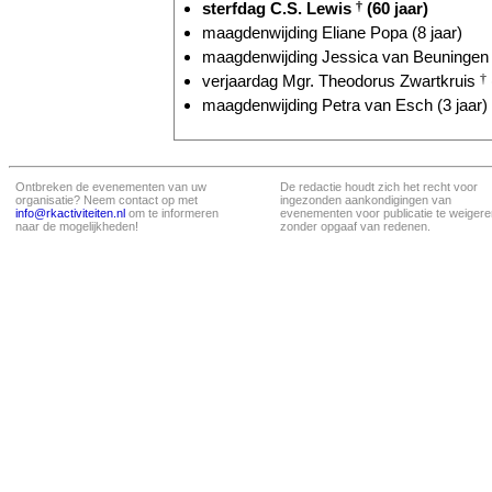
sterfdag C.S. Lewis
†
(60 jaar)
maagdenwijding Eliane Popa (8 jaar)
maagdenwijding Jessica van Beuningen (
verjaardag Mgr. Theodorus Zwartkruis
†
maagdenwijding Petra van Esch (3 jaar)
Ontbreken de evenementen van uw
De redactie houdt zich het recht voor
organisatie? Neem contact op met
ingezonden aankondigingen van
info@rkactiviteiten.nl
om te informeren
evenementen voor publicatie te weigere
naar de mogelijkheden!
zonder opgaaf van redenen.