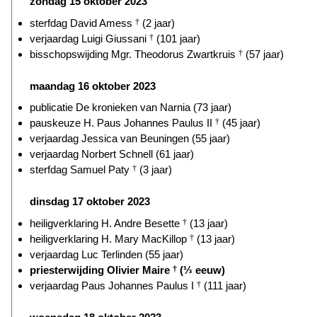
zondag 15 oktober 2023
sterfdag David Amess
†
(2 jaar)
verjaardag Luigi Giussani
†
(101 jaar)
bisschopswijding Mgr. Theodorus Zwartkruis
†
(57 jaar)
maandag 16 oktober 2023
publicatie De kronieken van Narnia (73 jaar)
pauskeuze H. Paus Johannes Paulus II
†
(45 jaar)
verjaardag Jessica van Beuningen (55 jaar)
verjaardag Norbert Schnell (61 jaar)
sterfdag Samuel Paty
†
(3 jaar)
dinsdag 17 oktober 2023
heiligverklaring H. Andre Besette
†
(13 jaar)
heiligverklaring H. Mary MacKillop
†
(13 jaar)
verjaardag Luc Terlinden (55 jaar)
priesterwijding Olivier Maire
†
(⅓ eeuw)
verjaardag Paus Johannes Paulus I
†
(111 jaar)