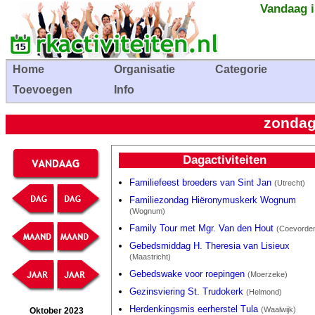
Vandaag i
Home
Organisatie
Categorie
Toevoegen
Info
zondag
Dagactiviteiten
Familiefeest broeders van Sint Jan
(Utrecht)
Familiezondag Hiëronymuskerk Wognum
(Wognum)
Family Tour met Mgr. Van den Hout
(Coevorde
Gebedsmiddag H. Theresia van Lisieux
(Maastricht)
Gebedswake voor roepingen
(Moerzeke)
Gezinsviering St. Trudokerk
(Helmond)
Herdenkingsmis eerherstel Tula
(Waalwijk)
Oktober 2023