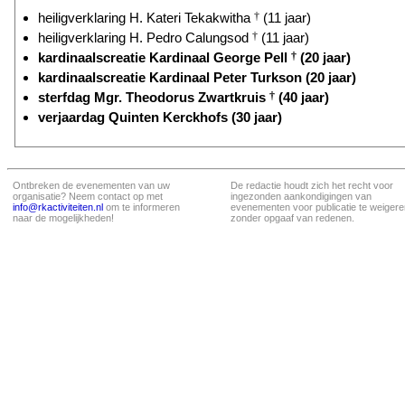
heiligverklaring H. Kateri Tekakwitha
†
(11 jaar)
heiligverklaring H. Pedro Calungsod
†
(11 jaar)
kardinaalscreatie Kardinaal George Pell
†
(20 jaar)
kardinaalscreatie Kardinaal Peter Turkson (20 jaar)
sterfdag Mgr. Theodorus Zwartkruis
†
(40 jaar)
verjaardag Quinten Kerckhofs (30 jaar)
Ontbreken de evenementen van uw
De redactie houdt zich het recht voor
organisatie? Neem contact op met
ingezonden aankondigingen van
info@rkactiviteiten.nl
om te informeren
evenementen voor publicatie te weigere
naar de mogelijkheden!
zonder opgaaf van redenen.