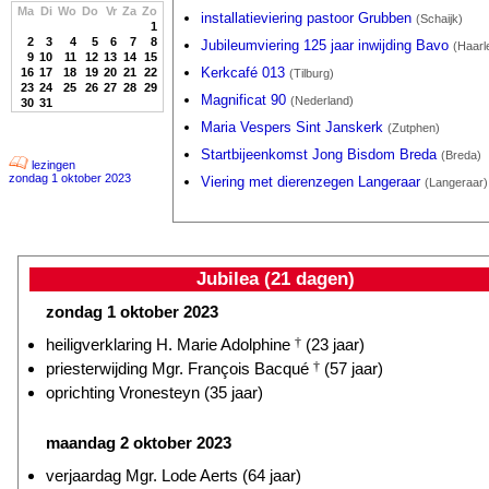
Ma
Di
Wo
Do
Vr
Za
Zo
installatieviering pastoor Grubben
(Schaijk)
1
2
3
4
5
6
7
8
Jubileumviering 125 jaar inwijding Bavo
(Haarl
9
10
11
12
13
14
15
Kerkcafé 013
16
17
18
19
20
21
22
(Tilburg)
23
24
25
26
27
28
29
Magnificat 90
(Nederland)
30
31
Maria Vespers Sint Janskerk
(Zutphen)
Startbijeenkomst Jong Bisdom Breda
(Breda)
lezingen
zondag 1 oktober 2023
Viering met dierenzegen Langeraar
(Langeraar)
Jubilea (21 dagen)
zondag 1 oktober 2023
heiligverklaring H. Marie Adolphine
†
(23 jaar)
priesterwijding Mgr. François Bacqué
†
(57 jaar)
oprichting Vronesteyn (35 jaar)
maandag 2 oktober 2023
verjaardag Mgr. Lode Aerts (64 jaar)