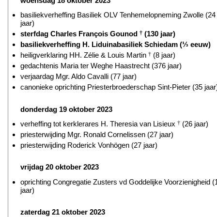
woensdag 18 oktober 2023
basiliekverheffing Basiliek OLV Tenhemelopneming Zwolle (24
jaar)
sterfdag Charles François Gounod
†
(130 jaar)
basiliekverheffing H. Liduinabasiliek Schiedam (⅓ eeuw)
heiligverklaring HH. Zélie & Louis Martin
†
(8 jaar)
gedachtenis Maria ter Weghe Haastrecht (376 jaar)
verjaardag Mgr. Aldo Cavalli (77 jaar)
canonieke oprichting Priesterbroederschap Sint-Pieter (35 jaar
donderdag 19 oktober 2023
verheffing tot kerklerares H. Theresia van Lisieux
†
(26 jaar)
priesterwijding Mgr. Ronald Cornelissen (27 jaar)
priesterwijding Roderick Vonhögen (27 jaar)
vrijdag 20 oktober 2023
oprichting Congregatie Zusters vd Goddelijke Voorzienigheid (
jaar)
zaterdag 21 oktober 2023