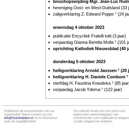
bisschopswijding Mgr. Jean-Luc Huds
hereniging Oost- en West-Duitsland (33 j
zaligverklaring Z. Edward Poppe
†
(24 ja
woensdag 4 oktober 2023
publicatie Encycliek Fratelli tutti (3 jaar)
verjaardag Gianna Beretta Molla
†
(101 j
oprichting Katholiek Nieuwsblad (40 j
donderdag 5 oktober 2023
heiligverklaring Arnold Janssen
†
(20 
heiligverklaring H. Daniele Comboni
†
sterfdag H. Faustina Kowalska
†
(85 jaar
verjaardag Jacob Ydema
†
(122 jaar)
Ontbreken de evenementen van uw
De redactie houdt zich het recht voor
organisatie? Neem contact op met
ingezonden aankondigingen van
info@rkactiviteiten.nl
om te informeren
evenementen voor publicatie te weigere
naar de mogelijkheden!
zonder opgaaf van redenen.