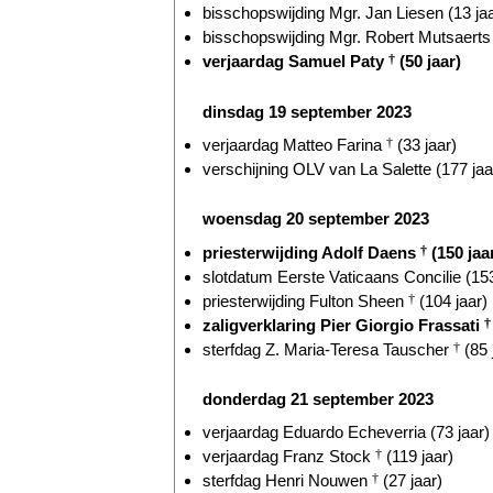
bisschopswijding Mgr. Jan Liesen (13 jaa
bisschopswijding Mgr. Robert Mutsaerts 
verjaardag Samuel Paty
†
(50 jaar)
dinsdag 19 september 2023
verjaardag Matteo Farina
†
(33 jaar)
verschijning OLV van La Salette (177 jaa
woensdag 20 september 2023
priesterwijding Adolf Daens
†
(150 jaa
slotdatum Eerste Vaticaans Concilie (153
priesterwijding Fulton Sheen
†
(104 jaar)
zaligverklaring Pier Giorgio Frassati
†
sterfdag Z. Maria-Teresa Tauscher
†
(85 
donderdag 21 september 2023
verjaardag Eduardo Echeverria (73 jaar)
verjaardag Franz Stock
†
(119 jaar)
sterfdag Henri Nouwen
†
(27 jaar)