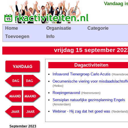
Vandaag is
Home
Organisatie
Categorie
Toevoegen
Info
vrijdag 15 september 202
Dagactiviteiten
Infoavond Tienergroep Carlo Acutis
(Hoensbroe
Oecumenische viering voor misdaadslachtoff
(Heiloo)
Roepingenavond
(Heerenveen)
Sensiplan natuurlijke gezinsplanning Engels
(Amsterdam)
Webinar - Hij zag dat het goed was
(Nederland)
September 2023