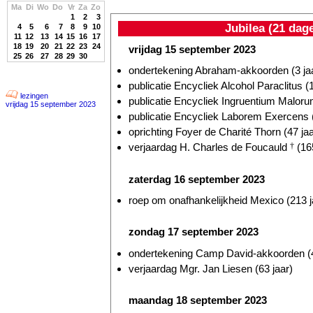
Ma
Di
Wo
Do
Vr
Za
Zo
1
2
3
Jubilea (21 dag
4
5
6
7
8
9
10
11
12
13
14
15
16
17
18
19
20
21
22
23
24
vrijdag 15 september 2023
25
26
27
28
29
30
ondertekening Abraham-akkoorden (3 ja
publicatie Encycliek Alcohol Paraclitus (
lezingen
publicatie Encycliek Ingruentium Malorum
vrijdag 15 september 2023
publicatie Encycliek Laborem Exercens (
oprichting Foyer de Charité Thorn (47 jaa
verjaardag H. Charles de Foucauld
†
(165
zaterdag 16 september 2023
roep om onafhankelijkheid Mexico (213 j
zondag 17 september 2023
ondertekening Camp David-akkoorden (4
verjaardag Mgr. Jan Liesen (63 jaar)
maandag 18 september 2023