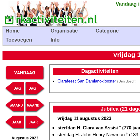
Vandaag i
Home
Organisatie
Categorie
Toevoegen
Info
vrijdag 
Dagactiviteiten
Clarafeest San Damianoklooster
(Den Bosch)
Jubilea (21 dag
vrijdag 11 augustus 2023
sterfdag H. Clara van Assisi
†
(770 jaa
sterfdag H. John Henry Newman
†
(133 
Augustus 2023