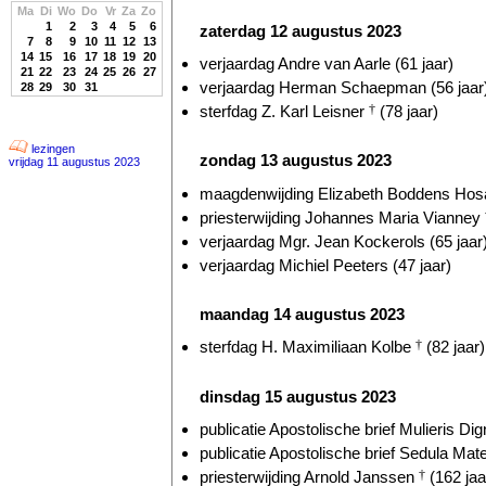
Ma
Di
Wo
Do
Vr
Za
Zo
1
2
3
4
5
6
zaterdag 12 augustus 2023
7
8
9
10
11
12
13
14
15
16
17
18
19
20
verjaardag Andre van Aarle (61 jaar)
21
22
23
24
25
26
27
verjaardag Herman Schaepman (56 jaar
28
29
30
31
sterfdag Z. Karl Leisner
†
(78 jaar)
lezingen
zondag 13 augustus 2023
vrijdag 11 augustus 2023
maagdenwijding Elizabeth Boddens Hosa
priesterwijding Johannes Maria Vianney
verjaardag Mgr. Jean Kockerols (65 jaar
verjaardag Michiel Peeters (47 jaar)
maandag 14 augustus 2023
sterfdag H. Maximiliaan Kolbe
†
(82 jaar)
dinsdag 15 augustus 2023
publicatie Apostolische brief Mulieris Dig
publicatie Apostolische brief Sedula Mate
priesterwijding Arnold Janssen
†
(162 jaa