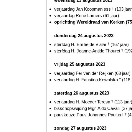
woensdag 23 augustus 2023
verjaardag Jan Koopman sss
†
(103 jaar
verjaardag René Lamers (61 jaar)
oprichting Wereldraad van Kerken (75 
donderdag 24 augustus 2023
sterfdag H. Emilie de Vialar
†
(167 jaar)
sterfdag H. Jeanne-Antide Thouret
†
(197
vrijdag 25 augustus 2023
verjaardag Fer van der Reijken (63 jaar)
verjaardag H. Faustina Kowalska
†
(118 
zaterdag 26 augustus 2023
verjaardag H. Moeder Teresa
†
(113 jaar
bisschopswijding Mgr. Aldo Cavalli (27 ja
pauskeuze Paus Johannes Paulus I
†
(4
zondag 27 augustus 2023