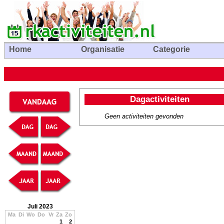
Home
Organisatie
Categorie
Dagactiviteiten
Geen activiteiten gevonden
Juli 2023
Ma
Di
Wo
Do
Vr
Za
Zo
1
2