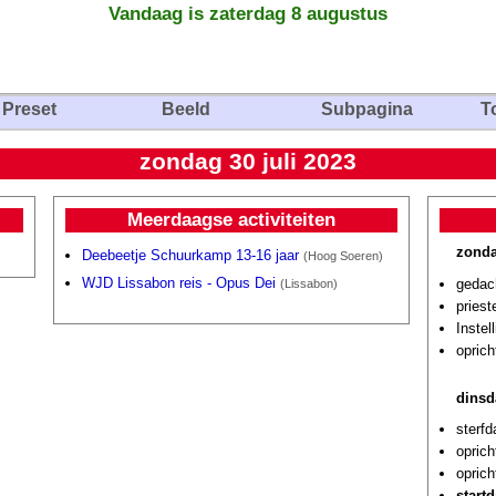
Vandaag is zaterdag 8 augustus
Preset
Beeld
Subpagina
T
zondag 30 juli 2023
Meerdaagse activiteiten
zonda
Deebeetje Schuurkamp 13-16 jaar
(Hoog Soeren)
WJD Lissabon reis - Opus Dei
gedach
(Lissabon)
pries
Instel
opric
dinsd
sterf
oprich
oprich
start