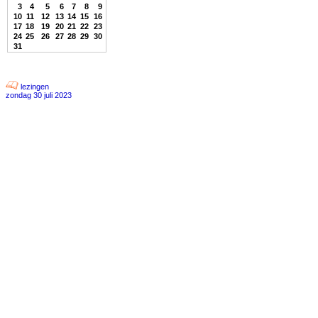
3
4
5
6
7
8
9
10
11
12
13
14
15
16
17
18
19
20
21
22
23
24
25
26
27
28
29
30
31
lezingen
zondag 30 juli 2023