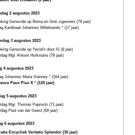
dag 2 augustus 2023
nking Genocide op Roma en Sinti zigeuners (79 jaar)
dag Kardinaal Johannes Willebrands
†
(17 jaar)
rdag 3 augustus 2023
king Genocide op Yezidi's door IS (9 jaar)
ardag Mgr. Antoon Hurkmans (79 jaar)
ag 4 augustus 2023
dag Johannes Maria Vianney
†
(164 jaar)
euze Paus Pius X
†
(120 jaar)
dag 5 augustus 2023
rdag Mgr. Thomas Paprocki (71 jaar)
rdag Paul van der Geest (59 jaar)
g 6 augustus 2023
atie Encycliek Veritatis Splendor (30 jaar)