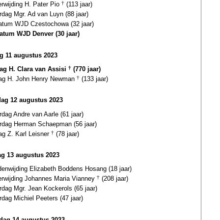
erwijding H. Pater Pio
†
(113 jaar)
rdag Mgr. Ad van Luyn (88 jaar)
datum WJD Czestochowa (32 jaar)
datum WJD Denver (30 jaar)
ag 11 augustus 2023
dag H. Clara van Assisi
†
(770 jaar)
dag H. John Henry Newman
†
(133 jaar)
dag 12 augustus 2023
rdag Andre van Aarle (61 jaar)
ardag Herman Schaepman (56 jaar)
ag Z. Karl Leisner
†
(78 jaar)
g 13 augustus 2023
enwijding Elizabeth Boddens Hosang (18 jaar)
terwijding Johannes Maria Vianney
†
(208 jaar)
rdag Mgr. Jean Kockerols (65 jaar)
rdag Michiel Peeters (47 jaar)
ag 14 augustus 2023