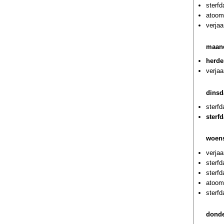
sterf
atoom
verjaa
maand
herde
verja
dinsd
sterf
sterf
woens
verja
sterfd
sterf
atoom
sterfd
donde