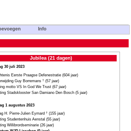
oevoegen
Info
Jubilea (21 dagen)
g 30 juli 2023
tenis Eerste Praagse Defenestratie (604 jaar)
terwijding Guy Borremans
†
(57 jaar)
ling motto VS In God We Trust (67 jaar)
hting Stadsklooster San Damiano Den Bosch (5 jaar)
ag 1 augustus 2023
dag H. Pierre-Julien Eymard
†
(155 jaar)
ting Studentenhuis Aenstal (55 jaar)
ting Willibrordseminarie (26 jaar)
datum WJD Lissabon (0 jaar)