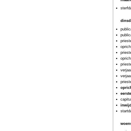
sterf
dinsd
public
public
priest
oprich
pries
oprich
priest
verja
verja
priest
oprich
eerste
capitu
inwij
start
woens