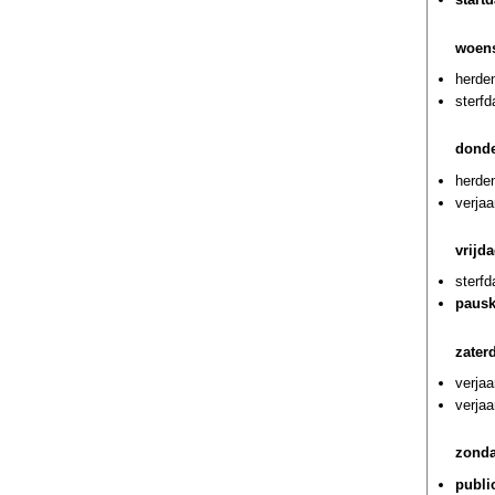
woens
herde
sterf
donde
herden
verja
vrijd
sterf
pausk
zater
verjaa
verjaa
zonda
public