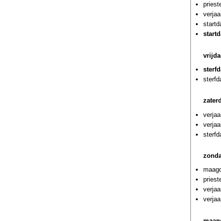
priest
verjaa
start
start
vrijd
sterf
sterf
zater
verjaa
verja
sterfd
zonda
maagd
pries
verjaa
verjaa
maand