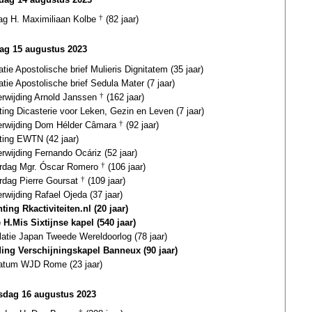
dag H. Maximiliaan Kolbe
†
(82 jaar)
ag 15 augustus 2023
atie Apostolische brief Mulieris Dignitatem (35 jaar)
atie Apostolische brief Sedula Mater (7 jaar)
erwijding Arnold Janssen
†
(162 jaar)
ting Dicasterie voor Leken, Gezin en Leven (7 jaar)
terwijding Dom Hélder Câmara
†
(92 jaar)
ting EWTN (42 jaar)
erwijding Fernando Ocáriz (52 jaar)
ardag Mgr. Óscar Romero
†
(106 jaar)
ardag Pierre Goursat
†
(109 jaar)
erwijding Rafael Ojeda (37 jaar)
ting Rkactiviteiten.nl (20 jaar)
 H.Mis Sixtijnse kapel (540 jaar)
latie Japan Tweede Wereldoorlog (78 jaar)
ding Verschijningskapel Banneux (90 jaar)
datum WJD Rome (23 jaar)
dag 16 augustus 2023