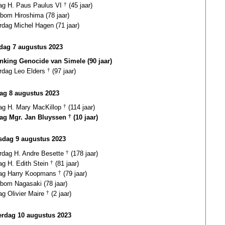
dag H. Paus Paulus VI
†
(45 jaar)
bom Hiroshima (78 jaar)
rdag Michel Hagen (71 jaar)
ag 7 augustus 2023
nking Genocide van Simele (90 jaar)
ardag Leo Elders
†
(97 jaar)
ag 8 augustus 2023
dag H. Mary MacKillop
†
(114 jaar)
dag Mgr. Jan Bluyssen
†
(10 jaar)
dag 9 augustus 2023
ardag H. Andre Besette
†
(178 jaar)
ag H. Edith Stein
†
(81 jaar)
dag Harry Koopmans
†
(79 jaar)
bom Nagasaki (78 jaar)
ag Olivier Maire
†
(2 jaar)
rdag 10 augustus 2023