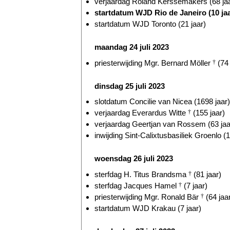
verjaardag Roland Kerssemakers (68 ja
startdatum WJD Rio de Janeiro (10 jaa
startdatum WJD Toronto (21 jaar)
maandag 24 juli 2023
priesterwijding Mgr. Bernard Möller
†
(74 
dinsdag 25 juli 2023
slotdatum Concilie van Nicea (1698 jaar)
verjaardag Everardus Witte
†
(155 jaar)
verjaardag Geertjan van Rossem (63 jaa
inwijding Sint-Calixtusbasiliek Groenlo (1
woensdag 26 juli 2023
sterfdag H. Titus Brandsma
†
(81 jaar)
sterfdag Jacques Hamel
†
(7 jaar)
priesterwijding Mgr. Ronald Bär
†
(64 jaa
startdatum WJD Krakau (7 jaar)