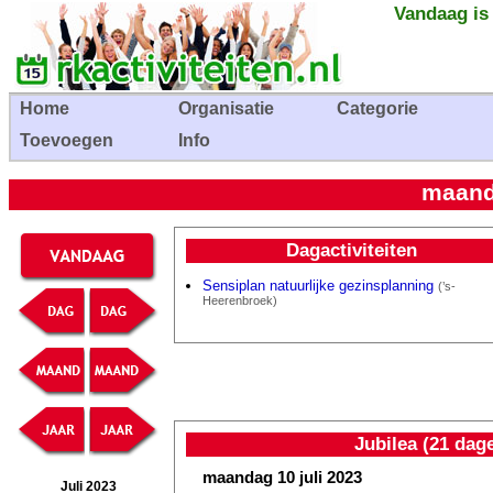
Vandaag is
Home
Organisatie
Categorie
Toevoegen
Info
maanda
Dagactiviteiten
Sensiplan natuurlijke gezinsplanning
(’s-
Heerenbroek)
Jubilea (21 dag
maandag 10 juli 2023
Juli 2023