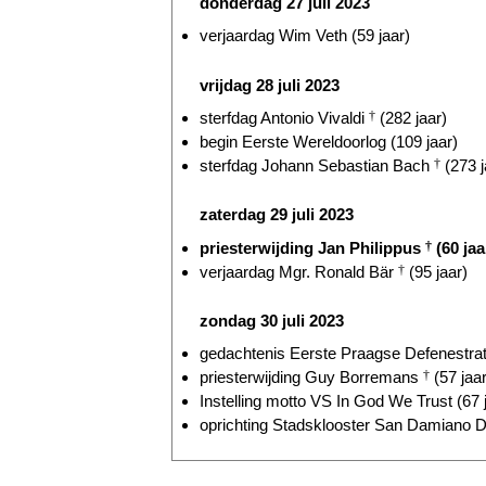
donderdag 27 juli 2023
verjaardag Wim Veth (59 jaar)
vrijdag 28 juli 2023
sterfdag Antonio Vivaldi
†
(282 jaar)
begin Eerste Wereldoorlog (109 jaar)
sterfdag Johann Sebastian Bach
†
(273 j
zaterdag 29 juli 2023
priesterwijding Jan Philippus
†
(60 jaa
verjaardag Mgr. Ronald Bär
†
(95 jaar)
zondag 30 juli 2023
gedachtenis Eerste Praagse Defenestrati
priesterwijding Guy Borremans
†
(57 jaar
Instelling motto VS In God We Trust (67 
oprichting Stadsklooster San Damiano D