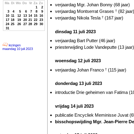
Ma
Di
Wo
Do
Vr
Za
Zo
verjaardag Mgr. Johan Bonny (68 jaar)
1
2
verjaardag Montserrat Grases
†
(82 jaar
3
4
5
6
7
8
9
10
11
12
13
14
15
16
verjaardag Nikola Tesla
†
(167 jaar)
17
18
19
20
21
22
23
24
25
26
27
28
29
30
31
dinsdag 11 juli 2023
verjaardag Bart Putter (46 jaar)
lezingen
priesterwijding Lode Vandeputte (13 jaar)
maandag 10 juli 2023
woensdag 12 juli 2023
verjaardag Johan Franco
†
(115 jaar)
donderdag 13 juli 2023
introductie Drie geheimen van Fatima (10
vrijdag 14 juli 2023
publicatie Encycliek Meminisse Juvat (65
bisschopswijding Mgr. Jean-Pierre Delv