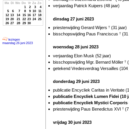
Ma
Di
Wo
Do
Vr
Za
Zo
verjaardag Patrick Kuipers (48 jaar)
1
2
3
4
5
6
7
8
9
10
11
12
13
14
15
16
17
18
dinsdag 27 juni 2023
19
20
21
22
23
24
25
26
27
28
29
30
priesterwijding Gerard Wijers
†
(31 jaar)
bisschopswijding Paus Franciscus
†
(31 
lezingen
maandag 26 juni 2023
woensdag 28 juni 2023
verjaardag Elon Musk (52 jaar)
bisschopswijding Mgr. Bernard Möller
†
(
getekend Vredesverdrag Versailles (104 
donderdag 29 juni 2023
publicatie Encycliek Caritas in Veritate (1
publicatie Encycliek Lumen Fidei (10 j
publicatie Encycliek Mystici Corporis 
priesterwijding Paus Benedictus XVI
†
(7
vrijdag 30 juni 2023