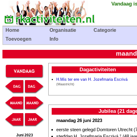
Vandaag is
Home
Organisatie
Categorie
Toevoegen
Info
maanda
Dagactiviteiten
H.Mis ter ere van H. Jozefmaria Escrivá
(Maastricht)
Jubilea (21 dag
maandag 26 juni 2023
eerste steen gelegd Domtoren Utrecht (7
Juni 2023
sterfdag H. Jozefmaria Escrivá
†
(48 jaa