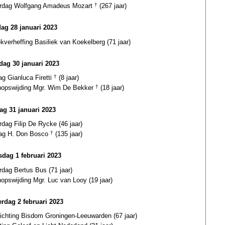
ardag Wolfgang Amadeus Mozart
†
(267 jaar)
dag 28 januari 2023
ekverheffing Basiliek van Koekelberg (71 jaar)
ag 30 januari 2023
ag Gianluca Firetti
†
(8 jaar)
hopswijding Mgr. Wim De Bekker
†
(18 jaar)
ag 31 januari 2023
rdag Filip De Rycke (46 jaar)
dag H. Don Bosco
†
(135 jaar)
dag 1 februari 2023
rdag Bertus Bus (71 jaar)
opswijding Mgr. Luc van Looy (19 jaar)
rdag 2 februari 2023
richting Bisdom Groningen-Leeuwarden (67 jaar)