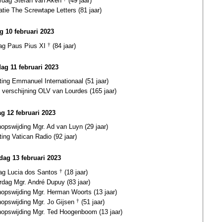
ardag Stefan van Aken
(49 jaar)
atie The Screwtape Letters (81 jaar)
ag 10 februari 2023
dag Paus Pius XI
†
(84 jaar)
dag 11 februari 2023
ting Emmanuel Internationaal (51 jaar)
 verschijning OLV van Lourdes (165 jaar)
g 12 februari 2023
opswijding Mgr. Ad van Luyn (29 jaar)
ting Vatican Radio (92 jaar)
ag 13 februari 2023
dag Lucia dos Santos
†
(18 jaar)
rdag Mgr. André Dupuy (83 jaar)
hopswijding Mgr. Herman Woorts (13 jaar)
hopswijding Mgr. Jo Gijsen
†
(51 jaar)
hopswijding Mgr. Ted Hoogenboom (13 jaar)