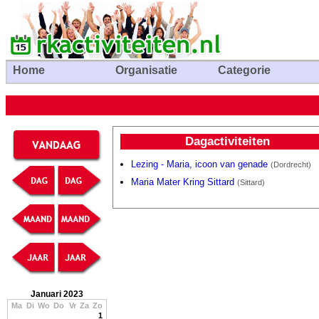
Home
Organisatie
Categorie
Dagactiviteiten
Lezing - Maria, icoon van genade
(Dordrecht)
Maria Mater Kring Sittard
(Sittard)
Januari 2023
Ma
Di
Wo
Do
Vr
Za
Zo
1