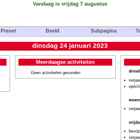
Vandaag is vrijdag 7 augustus
Preset
Beeld
Subpagina
T
dinsdag 24 januari 2023
Meerdaagse activiteiten
dinsd
Geen activiteiten gevonden
verja
oprich
woens
verjaa
vrijd
bevrij
verja