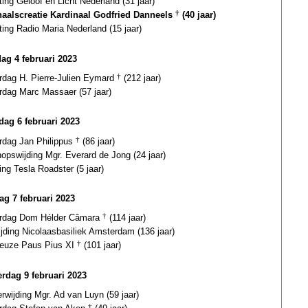
ting Geloof en Licht Nederland (31 jaar)
naalscreatie Kardinaal Godfried Danneels
†
(40 jaar)
ting Radio Maria Nederland (15 jaar)
dag 4 februari 2023
ardag H. Pierre-Julien Eymard
†
(212 jaar)
rdag Marc Massaer (57 jaar)
ag 6 februari 2023
ardag Jan Philippus
†
(86 jaar)
opswijding Mgr. Everard de Jong (24 jaar)
ing Tesla Roadster (5 jaar)
ag 7 februari 2023
ardag Dom Hélder Câmara
†
(114 jaar)
jding Nicolaasbasiliek Amsterdam (136 jaar)
euze Paus Pius XI
†
(101 jaar)
rdag 9 februari 2023
erwijding Mgr. Ad van Luyn (59 jaar)
†