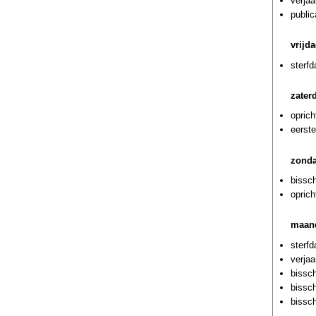
verja
public
vrijd
sterf
zater
oprich
eerste
zonda
bissch
oprich
maand
sterf
verjaa
bissc
bissc
bissc