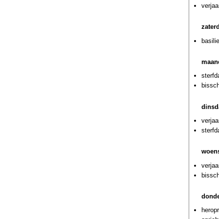
verja
zater
basili
maand
sterfd
bissc
dinsd
verjaa
sterf
woens
verjaa
bissch
donde
herop