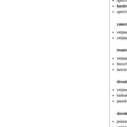
oprich
kardi
oprich
zater
verja
verjaa
maand
verja
bissch
lancer
dinsd
verja
kerkwi
pausk
donde
priest