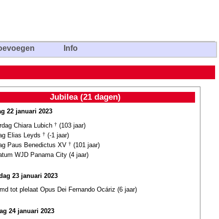
oevoegen
Info
Jubilea (21 dagen)
g 22 januari 2023
ardag Chiara Lubich
†
(103 jaar)
dag Elias Leyds
†
(-1 jaar)
dag Paus Benedictus XV
†
(101 jaar)
datum WJD Panama City (4 jaar)
ag 23 januari 2023
d tot plelaat Opus Dei Fernando Ocáriz (6 jaar)
ag 24 januari 2023