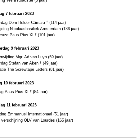
ing Tesla Roadster (5 jaar)
ag 7 februari 2023
ardag Dom Hélder Câmara
†
(114 jaar)
jding Nicolaasbasiliek Amsterdam (136 jaar)
euze Paus Pius XI
†
(101 jaar)
rdag 9 februari 2023
erwijding Mgr. Ad van Luyn (59 jaar)
ardag Stefan van Aken
†
(49 jaar)
atie The Screwtape Letters (81 jaar)
ag 10 februari 2023
dag Paus Pius XI
†
(84 jaar)
dag 11 februari 2023
ting Emmanuel Internationaal (51 jaar)
 verschijning OLV van Lourdes (165 jaar)