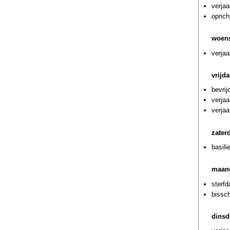
verja
oprich
woens
verjaa
vrijd
bevrij
verja
verja
zater
basili
maand
sterfd
bissc
dinsd