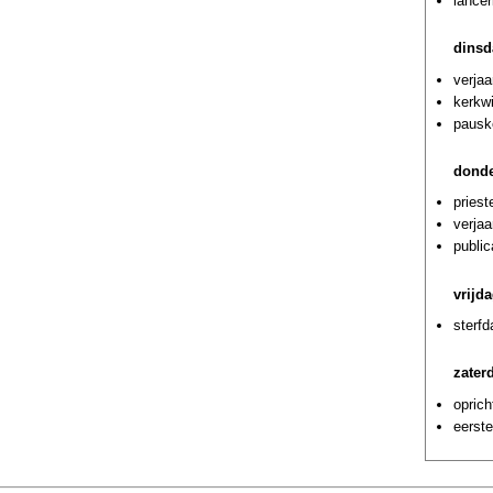
lancer
dinsd
verja
kerkwi
pausk
donde
priest
verja
public
vrijd
sterf
zater
oprich
eerste