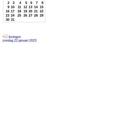
2
3
4
5
6
7
8
9
10
11
12
13
14
15
16
17
18
19
20
21
22
23
24
25
26
27
28
29
30
31
lezingen
zondag 22 januari 2023