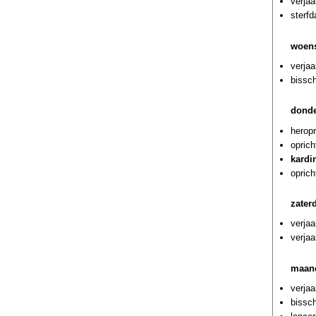
verjaa
sterf
woens
verjaa
bissch
donde
herop
oprich
kardi
oprich
zater
verja
verjaa
maand
verja
bissch