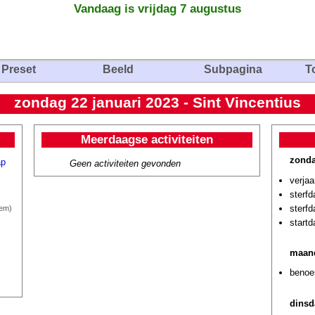
Vandaag is vrijdag 7 augustus
Preset
Beeld
Subpagina
T
zondag 22 januari 2023 - Sint Vincentius
Meerdaagse activiteiten
zonda
ap
Geen activiteiten gevonden
verja
sterf
sterf
lem)
start
maand
benoem
dinsd