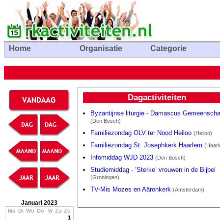
Home
Organisatie
Categorie
Dagactiviteiten
Byzantijnse liturgie - Damascus Gemeensch
(Den Bosch)
Familiezondag OLV ter Nood Heiloo
(Heiloo)
Familiezondag St. Josephkerk Haarlem
(Haar
Infomiddag WJD 2023
(Den Bosch)
Studiemiddag - ‘Sterke’ vrouwen in de Bijbel
(Groningen)
TV-Mis Mozes en Aäronkerk
(Amsterdam)
Januari 2023
Ma
Di
Wo
Do
Vr
Za
Zo
1