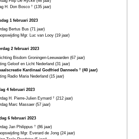
rdag Filip De Rycke (46 jaar)
dag H. Don Bosco
†
(135 jaar)
dag 1 februari 2023
rdag Bertus Bus (71 jaar)
opswijding Mgr. Luc van Looy (19 jaar)
rdag 2 februari 2023
richting Bisdom Groningen-Leeuwarden (67 jaar)
ting Geloof en Licht Nederland (31 jaar)
naalscreatie Kardinaal Godfried Danneels
†
(40 jaar)
ting Radio Maria Nederland (15 jaar)
dag 4 februari 2023
ardag H. Pierre-Julien Eymard
†
(212 jaar)
rdag Marc Massaer (57 jaar)
ag 6 februari 2023
ardag Jan Philippus
†
(86 jaar)
opswijding Mgr. Everard de Jong (24 jaar)