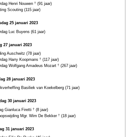
ardag Henri Nouwen
†
(91 jaar)
ting Scouting (115 jaar)
dag 25 januari 2023
rdag Luc Buyens (61 jaar)
ag 27 januari 2023
ding Auschwitz (78 jaar)
ardag Harry Koopmans
†
(117 jaar)
ardag Wolfgang Amadeus Mozart
†
(267 jaar)
dag 28 januari 2023
ekverheffing Basiliek van Koekelberg (71 jaar)
ag 30 januari 2023
ag Gianluca Firetti
†
(8 jaar)
hopswijding Mgr. Wim De Bekker
†
(18 jaar)
ag 31 januari 2023