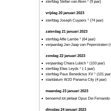
sterfdag Stefan van Aken
†
(9 jaar)
vrijdag 20 januari 2023
sterfdag Joseph Cuypers
†
(74 jaar)
zaterdag 21 januari 2023
sterfdag Alfie Lambe
†
(64 jaar)
verjaardag Jan-Jaap van Peperstraten (4
zondag 22 januari 2023
verjaardag Chiara Lubich
†
(103 jaar)
sterfdag Elias Leyds
†
(-1 jaar)
sterfdag Paus Benedictus XV
†
(101 jaar
startdatum WJD Panama City (4 jaar)
maandag 23 januari 2023
benoemd tot plelaat Opus Dei Fernando O
dinsdag 24 januari 2023