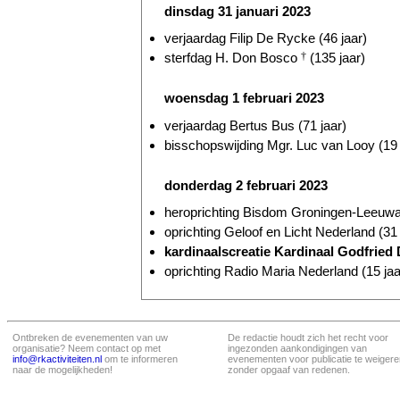
dinsdag 31 januari 2023
verjaardag Filip De Rycke (46 jaar)
sterfdag H. Don Bosco
†
(135 jaar)
woensdag 1 februari 2023
verjaardag Bertus Bus (71 jaar)
bisschopswijding Mgr. Luc van Looy (19 
donderdag 2 februari 2023
heroprichting Bisdom Groningen-Leeuwar
oprichting Geloof en Licht Nederland (31 
kardinaalscreatie Kardinaal Godfried
oprichting Radio Maria Nederland (15 jaa
Ontbreken de evenementen van uw
De redactie houdt zich het recht voor
organisatie? Neem contact op met
ingezonden aankondigingen van
info@rkactiviteiten.nl
om te informeren
evenementen voor publicatie te weigere
naar de mogelijkheden!
zonder opgaaf van redenen.