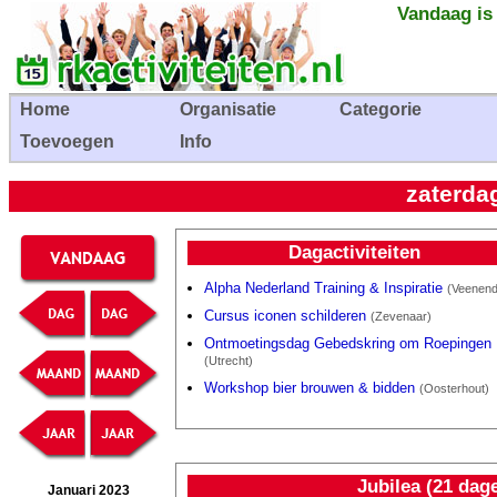
Vandaag is
Home
Organisatie
Categorie
Toevoegen
Info
zaterda
Dagactiviteiten
Alpha Nederland Training & Inspiratie
(Veenend
Cursus iconen schilderen
(Zevenaar)
Ontmoetingsdag Gebedskring om Roepingen
(Utrecht)
Workshop bier brouwen & bidden
(Oosterhout)
Jubilea (21 dag
Januari 2023