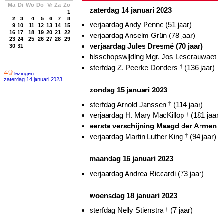
Ma
Di
Wo
Do
Vr
Za
Zo
zaterdag 14 januari 2023
1
2
3
4
5
6
7
8
verjaardag Andy Penne (51 jaar)
9
10
11
12
13
14
15
16
17
18
19
20
21
22
verjaardag Anselm Grün (78 jaar)
23
24
25
26
27
28
29
verjaardag Jules Dresmé (70 jaar)
30
31
bisschopswijding Mgr. Jos Lescrauwaet
sterfdag Z. Peerke Donders
†
(136 jaar)
lezingen
zaterdag 14 januari 2023
zondag 15 januari 2023
sterfdag Arnold Janssen
†
(114 jaar)
verjaardag H. Mary MacKillop
†
(181 jaar
eerste verschijning Maagd der Armen 
verjaardag Martin Luther King
†
(94 jaar)
maandag 16 januari 2023
verjaardag Andrea Riccardi (73 jaar)
woensdag 18 januari 2023
sterfdag Nelly Stienstra
†
(7 jaar)