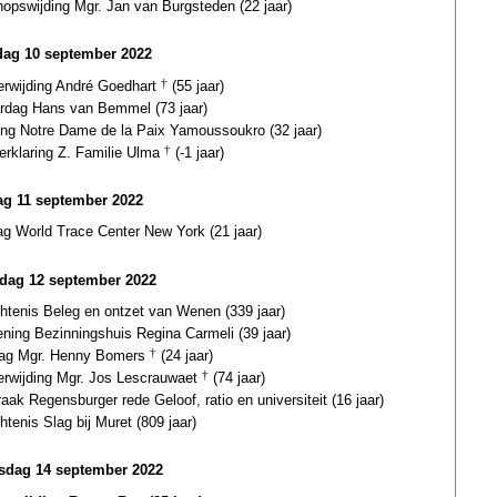
hopswijding Mgr. Jan van Burgsteden (22 jaar)
dag 10 september 2022
terwijding André Goedhart
†
(55 jaar)
ardag Hans van Bemmel (73 jaar)
ding Notre Dame de la Paix Yamoussoukro (32 jaar)
verklaring Z. Familie Ulma
†
(-1 jaar)
g 11 september 2022
ag World Trace Center New York (21 jaar)
dag 12 september 2022
htenis Beleg en ontzet van Wenen (339 jaar)
ening Bezinningshuis Regina Carmeli (39 jaar)
dag Mgr. Henny Bomers
†
(24 jaar)
terwijding Mgr. Jos Lescrauwaet
†
(74 jaar)
aak Regensburger rede Geloof, ratio en universiteit (16 jaar)
tenis Slag bij Muret (809 jaar)
dag 14 september 2022