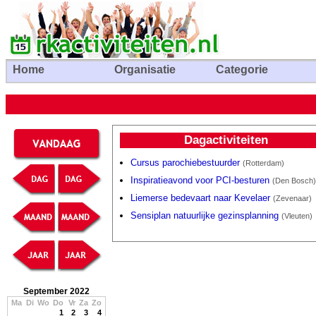
Home
Organisatie
Categorie
Dagactiviteiten
Cursus parochiebestuurder
(Rotterdam)
Inspiratieavond voor PCI-besturen
(Den Bosch)
Liemerse bedevaart naar Kevelaer
(Zevenaar)
Sensiplan natuurlijke gezinsplanning
(Vleuten)
September 2022
Ma
Di
Wo
Do
Vr
Za
Zo
1
2
3
4