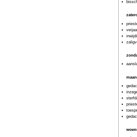
bissc
zater
pries
verja
inwij
zalig
zonda
aansl
maan
gedac
inzeg
sterf
pries
toespr
gedach
woens