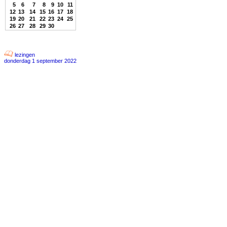
5
6
7
8
9
10
11
12
13
14
15
16
17
18
19
20
21
22
23
24
25
26
27
28
29
30
lezingen
donderdag 1 september 2022