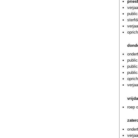
pries
verja
public
sterf
verja
opric
donde
onder
public
publi
publi
oprich
verja
vrijd
roep 
zater
onder
verjaa