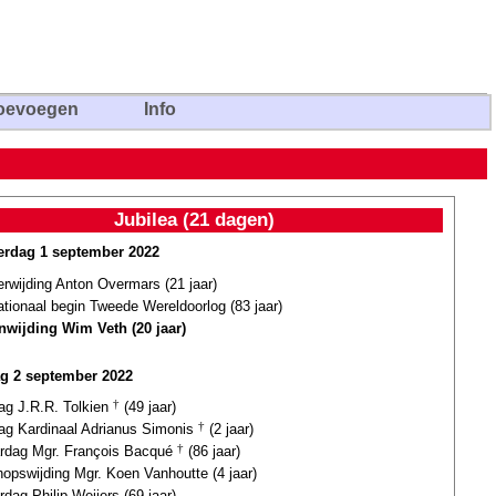
oevoegen
Info
Jubilea (21 dagen)
rdag 1 september 2022
erwijding Anton Overmars (21 jaar)
ationaal begin Tweede Wereldoorlog (83 jaar)
nwijding Wim Veth (20 jaar)
ag 2 september 2022
dag J.R.R. Tolkien
†
(49 jaar)
dag Kardinaal Adrianus Simonis
†
(2 jaar)
ardag Mgr. François Bacqué
†
(86 jaar)
hopswijding Mgr. Koen Vanhoutte (4 jaar)
rdag Philip Weijers (69 jaar)