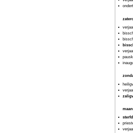
onder
zater
verja
bissch
bissc
bissc
verja
pausk
inaug
zonda
heili
verja
zalig
maan
sterf
priest
verja