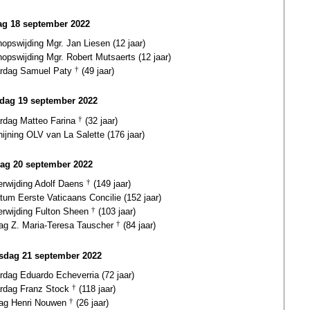
g 18 september 2022
opswijding Mgr. Jan Liesen (12 jaar)
hopswijding Mgr. Robert Mutsaerts (12 jaar)
ardag Samuel Paty
†
(49 jaar)
dag 19 september 2022
ardag Matteo Farina
†
(32 jaar)
ijning OLV van La Salette (176 jaar)
ag 20 september 2022
terwijding Adolf Daens
†
(149 jaar)
tum Eerste Vaticaans Concilie (152 jaar)
terwijding Fulton Sheen
†
(103 jaar)
dag Z. Maria-Teresa Tauscher
†
(84 jaar)
dag 21 september 2022
ardag Eduardo Echeverria (72 jaar)
ardag Franz Stock
†
(118 jaar)
dag Henri Nouwen
†
(26 jaar)