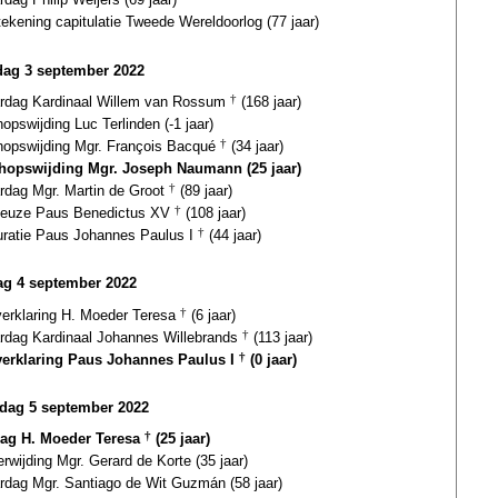
tekening capitulatie Tweede Wereldoorlog (77 jaar)
dag 3 september 2022
ardag Kardinaal Willem van Rossum
†
(168 jaar)
opswijding Luc Terlinden (-1 jaar)
hopswijding Mgr. François Bacqué
†
(34 jaar)
hopswijding Mgr. Joseph Naumann (25 jaar)
ardag Mgr. Martin de Groot
†
(89 jaar)
euze Paus Benedictus XV
†
(108 jaar)
uratie Paus Johannes Paulus I
†
(44 jaar)
g 4 september 2022
gverklaring H. Moeder Teresa
†
(6 jaar)
ardag Kardinaal Johannes Willebrands
†
(113 jaar)
verklaring Paus Johannes Paulus I
†
(0 jaar)
dag 5 september 2022
dag H. Moeder Teresa
†
(25 jaar)
erwijding Mgr. Gerard de Korte (35 jaar)
ardag Mgr. Santiago de Wit Guzmán (58 jaar)