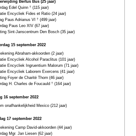
terwijding Bertus Bus (25 jaar)
ardag Edel Quinn
†
(115 jaar)
atie Encycliek Fides et Ratio (24 jaar)
dag Paus Adrianus VI
†
(499 jaar)
ardag Paus Leo XIV (67 jaar)
hting Sint-Janscentrum Den Bosch (35 jaar)
rdag 15 september 2022
tekening Abraham-akkoorden (2 jaar)
atie Encycliek Alcohol Paraclitus (101 jaar)
catie Encycliek Ingruentium Malorum (71 jaar)
catie Encycliek Laborem Exercens (41 jaar)
ting Foyer de Charité Thorn (46 jaar)
ardag H. Charles de Foucauld
†
(164 jaar)
ag 16 september 2022
om onafhankelijkheid Mexico (212 jaar)
dag 17 september 2022
tekening Camp David-akkoorden (44 jaar)
rdag Mgr. Jan Liesen (62 jaar)