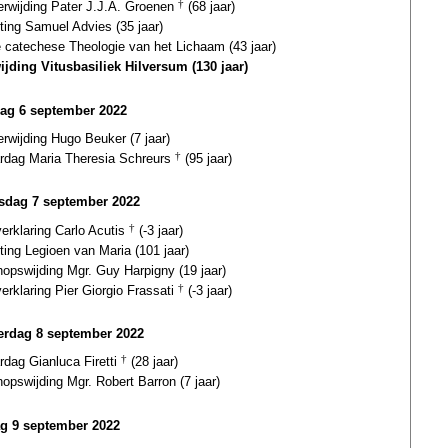
terwijding Pater J.J.A. Groenen
†
(68 jaar)
ting Samuel Advies (35 jaar)
e catechese Theologie van het Lichaam (43 jaar)
ijding Vitusbasiliek Hilversum (130 jaar)
ag 6 september 2022
erwijding Hugo Beuker (7 jaar)
ardag Maria Theresia Schreurs
†
(95 jaar)
dag 7 september 2022
verklaring Carlo Acutis
†
(-3 jaar)
ting Legioen van Maria (101 jaar)
hopswijding Mgr. Guy Harpigny (19 jaar)
verklaring Pier Giorgio Frassati
†
(-3 jaar)
rdag 8 september 2022
rdag Gianluca Firetti
†
(28 jaar)
opswijding Mgr. Robert Barron (7 jaar)
ag 9 september 2022