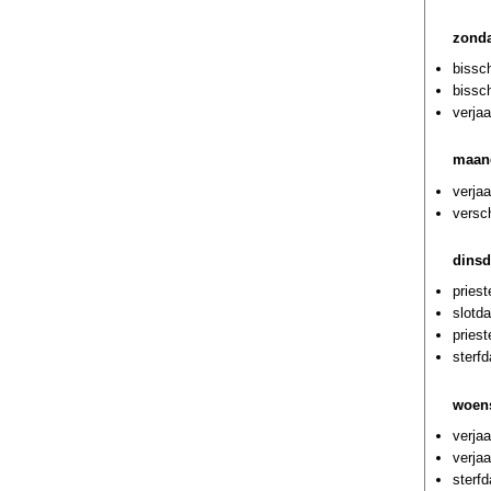
zonda
bissch
bissc
verja
maan
verja
versch
dinsd
pries
slotda
pries
sterf
woens
verja
verja
sterf