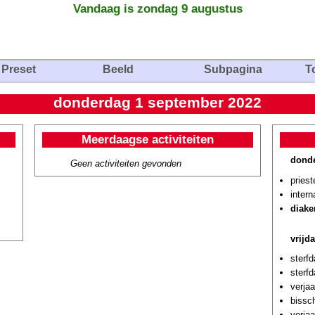
Vandaag is zondag 9 augustus
Preset
Beeld
Subpagina
T
donderdag 1 september 2022
Meerdaagse activiteiten
donde
Geen activiteiten gevonden
priest
intern
diake
vrijd
sterf
sterf
verja
bissc
verjaa