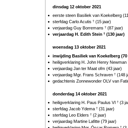
dinsdag 12 oktober 2021
eerste steen Basiliek van Koekelberg (11
sterfdag Carlo Acutis
†
(15 jaar)
verjaardag Guy Borremans
†
(87 jaar)
verjaardag H. Edith Stein
†
(130 jaar)
woensdag 13 oktober 2021
inwijding Basiliek van Koekelberg (70 
heiligverklaring H. John Henry Newman
verjaardag Jan ter Maat ofm (43 jaar)
verjaardag Mgr. Frans Schraven
†
(148 j
gedachtenis Zonnewonder OLV van Fatim
donderdag 14 oktober 2021
heiligverklaring H. Paus Paulus VI
†
(3 ja
sterfdag Jacob Ydema
†
(31 jaar)
sterfdag Leo Elders
†
(2 jaar)
verjaardag Martine Lafitte (79 jaar)
heiligverklaring Mgr. Óscar Romero
†
(3 