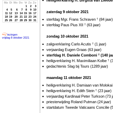
heiligverklaring H. Birgitta van Zwed
Ma
Di
Wo
Do
Vr
Za
Zo
1
2
3
4
5
6
7
8
9
10
zaterdag 9 oktober 2021
11
12
13
14
15
16
17
18
19
20
21
22
23
24
sterfdag Mgr. Frans Schraven
†
(84 jaar)
25
26
27
28
29
30
31
sterfdag Paus Pius XII
†
(63 jaar)
lezingen
zondag 10 oktober 2021
vrijdag 8 oktober 2021
zaligverklaring Carlo Acutis
†
(1 jaar)
verjaardag Eugen Graas (63 jaar)
sterfdag H. Daniele Comboni
†
(140 ja
heiligverklaring H. Maximiliaan Kolbe
†
(3
gedachtenis Slag bij Tours (1289 jaar)
maandag 11 oktober 2021
heiligverklaring H. Damiaan van Moloka
heiligverklaring H. Edith Stein
†
(23 jaar)
verjaardag Kardinaal Peter Turkson (73 j
priesterwijding Roland Putman (24 jaar)
startdatum Tweede Vaticaans Concilie (5