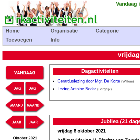
Vandaag i
Home
Organisatie
Categorie
Toevoegen
Info
vrijda
Dagactiviteiten
Gerarduslezing door Mgr. De Korte
(Wittem)
Lezing Antoine Bodar
(Bergeijk)
Jubilea (21 dag
vrijdag 8 oktober 2021
Oktober 2021