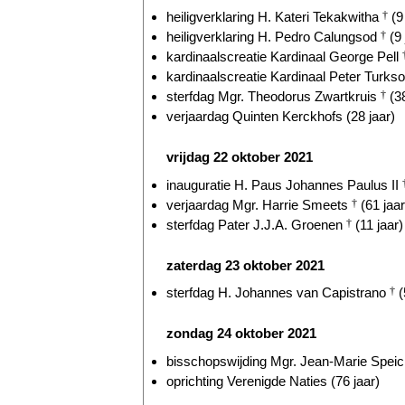
heiligverklaring H. Kateri Tekakwitha
†
(9 
heiligverklaring H. Pedro Calungsod
†
(9 
kardinaalscreatie Kardinaal George Pell
kardinaalscreatie Kardinaal Peter Turkso
sterfdag Mgr. Theodorus Zwartkruis
†
(38
verjaardag Quinten Kerckhofs (28 jaar)
vrijdag 22 oktober 2021
inauguratie H. Paus Johannes Paulus II
verjaardag Mgr. Harrie Smeets
†
(61 jaar
sterfdag Pater J.J.A. Groenen
†
(11 jaar)
zaterdag 23 oktober 2021
sterfdag H. Johannes van Capistrano
†
(
zondag 24 oktober 2021
bisschopswijding Mgr. Jean-Marie Speich
oprichting Verenigde Naties (76 jaar)