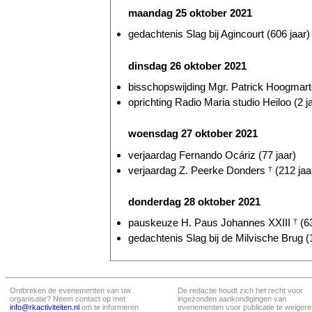
maandag 25 oktober 2021
gedachtenis Slag bij Agincourt (606 jaar)
dinsdag 26 oktober 2021
bisschopswijding Mgr. Patrick Hoogmarte
oprichting Radio Maria studio Heiloo (2 j
woensdag 27 oktober 2021
verjaardag Fernando Ocáriz (77 jaar)
verjaardag Z. Peerke Donders
†
(212 jaa
donderdag 28 oktober 2021
pauskeuze H. Paus Johannes XXIII
†
(63
gedachtenis Slag bij de Milvische Brug (
Ontbreken de evenementen van uw
De redactie houdt zich het recht voor
organisatie? Neem contact op met
ingezonden aankondigingen van
info@rkactiviteiten.nl
om te informeren
evenementen voor publicatie te weigere