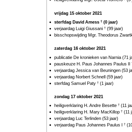
vrijdag 15 oktober 2021
sterfdag David Amess
†
(0 jaar)
verjaardag Luigi Giussani
†
(99 jaar)
bisschopswijding Mgr. Theodorus Zwart
zaterdag 16 oktober 2021
publicatie De kronieken van Narnia (71 j
pauskeuze H. Paus Johannes Paulus II
verjaardag Jessica van Beuningen (53 ja
verjaardag Norbert Schnell (59 jaar)
sterfdag Samuel Paty
†
(1 jaar)
zondag 17 oktober 2021
heiligverklaring H. Andre Besette
†
(11 ja
heiligverklaring H. Mary MacKillop
†
(11 j
verjaardag Luc Terlinden (53 jaar)
verjaardag Paus Johannes Paulus I
†
(10