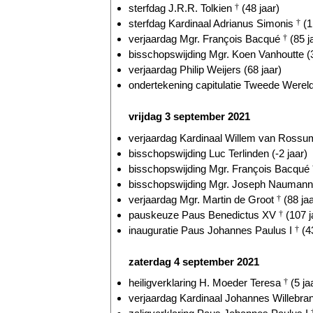
sterfdag J.R.R. Tolkien
†
(48 jaar)
sterfdag Kardinaal Adrianus Simonis
†
(1
verjaardag Mgr. François Bacqué
†
(85 j
bisschopswijding Mgr. Koen Vanhoutte (3
verjaardag Philip Weijers (68 jaar)
ondertekening capitulatie Tweede Wereld
vrijdag 3 september 2021
verjaardag Kardinaal Willem van Ross
bisschopswijding Luc Terlinden (-2 jaar)
bisschopswijding Mgr. François Bacqué
bisschopswijding Mgr. Joseph Naumann 
verjaardag Mgr. Martin de Groot
†
(88 jaa
pauskeuze Paus Benedictus XV
†
(107 j
inauguratie Paus Johannes Paulus I
†
(43
zaterdag 4 september 2021
heiligverklaring H. Moeder Teresa
†
(5 ja
verjaardag Kardinaal Johannes Willebr