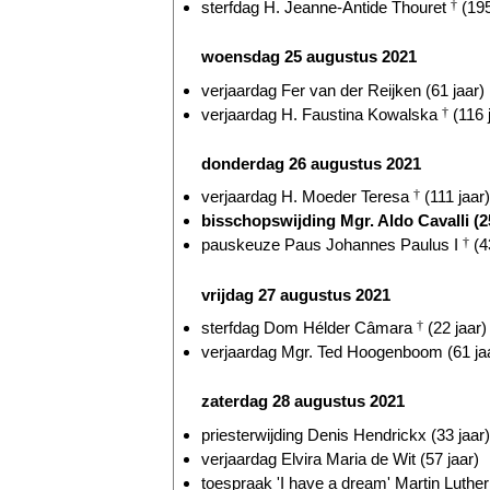
sterfdag H. Jeanne-Antide Thouret
†
(195
woensdag 25 augustus 2021
verjaardag Fer van der Reijken (61 jaar)
verjaardag H. Faustina Kowalska
†
(116 
donderdag 26 augustus 2021
verjaardag H. Moeder Teresa
†
(111 jaar)
bisschopswijding Mgr. Aldo Cavalli (25
pauskeuze Paus Johannes Paulus I
†
(4
vrijdag 27 augustus 2021
sterfdag Dom Hélder Câmara
†
(22 jaar)
verjaardag Mgr. Ted Hoogenboom (61 ja
zaterdag 28 augustus 2021
priesterwijding Denis Hendrickx (33 jaar)
verjaardag Elvira Maria de Wit (57 jaar)
toespraak 'I have a dream' Martin Luthe