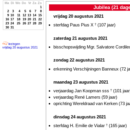
Ma
Di
Wo
Do
Vr
Za
Zo
Jubilea (21 dag
1
2
3
4
5
6
7
8
9
10
11
12
13
14
15
vrijdag 20 augustus 2021
16
17
18
19
20
21
22
23
24
25
26
27
28
29
sterfdag Paus Pius X
†
(107 jaar)
30
31
zaterdag 21 augustus 2021
lezingen
bisschopswijding Mgr. Salvatore Cordileo
vrijdag 20 augustus 2021
zondag 22 augustus 2021
erkenning Verschijningen Banneux (72 ja
maandag 23 augustus 2021
verjaardag Jan Koopman sss
†
(101 jaar
verjaardag René Lamers (59 jaar)
oprichting Wereldraad van Kerken (73 ja
dinsdag 24 augustus 2021
sterfdag H. Emilie de Vialar
†
(165 jaar)