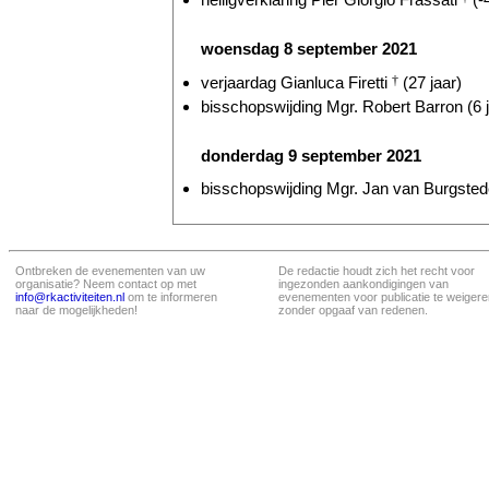
woensdag 8 september 2021
verjaardag Gianluca Firetti
†
(27 jaar)
bisschopswijding Mgr. Robert Barron (6 j
donderdag 9 september 2021
bisschopswijding Mgr. Jan van Burgstede
Ontbreken de evenementen van uw
De redactie houdt zich het recht voor
organisatie? Neem contact op met
ingezonden aankondigingen van
info@rkactiviteiten.nl
om te informeren
evenementen voor publicatie te weigere
naar de mogelijkheden!
zonder opgaaf van redenen.