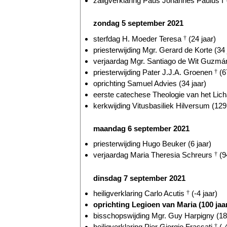
zaligverklaring Paus Johannes Paulus I
zondag 5 september 2021
sterfdag H. Moeder Teresa
†
(24 jaar)
priesterwijding Mgr. Gerard de Korte (34 
verjaardag Mgr. Santiago de Wit Guzmán
priesterwijding Pater J.J.A. Groenen
†
(6
oprichting Samuel Advies (34 jaar)
eerste catechese Theologie van het Lich
kerkwijding Vitusbasiliek Hilversum (129 
maandag 6 september 2021
priesterwijding Hugo Beuker (6 jaar)
verjaardag Maria Theresia Schreurs
†
(9
dinsdag 7 september 2021
heiligverklaring Carlo Acutis
†
(-4 jaar)
oprichting Legioen van Maria (100 jaa
bisschopswijding Mgr. Guy Harpigny (18 
heiligverklaring Pier Giorgio Frassati
†
(-4