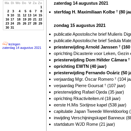
zaterdag 14 augustus 2021
Ma
Di
Wo
Do
Vr
Za
Zo
1
2
3
4
5
6
7
8
sterfdag H. Maximiliaan Kolbe
†
(80 ja
9
10
11
12
13
14
15
16
17
18
19
20
21
22
23
24
25
26
27
28
29
zondag 15 augustus 2021
30
31
publicatie Apostolische brief Mulieris Dig
publicatie Apostolische brief Sedula Mate
lezingen
priesterwijding Arnold Janssen
†
(160 
zaterdag 14 augustus 2021
oprichting Dicasterie voor Leken, Gezin 
priesterwijding Dom Hélder Câmara
†
oprichting EWTN (40 jaar)
priesterwijding Fernando Ocáriz (50 j
verjaardag Mgr. Óscar Romero
†
(104 ja
verjaardag Pierre Goursat
†
(107 jaar)
priesterwijding Rafael Ojeda (35 jaar)
oprichting Rkactiviteiten.nl (18 jaar)
eerste H.Mis Sixtijnse kapel (538 jaar)
capitulatie Japan Tweede Wereldoorlog (
inwijding Verschijningskapel Banneux (88
startdatum WJD Rome (21 jaar)