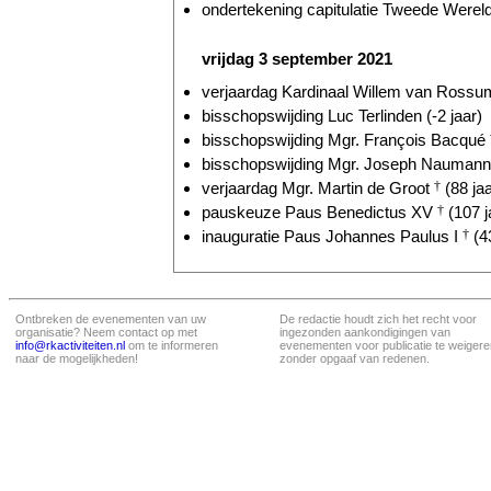
ondertekening capitulatie Tweede Wereld
vrijdag 3 september 2021
verjaardag Kardinaal Willem van Ross
bisschopswijding Luc Terlinden (-2 jaar)
bisschopswijding Mgr. François Bacqué
bisschopswijding Mgr. Joseph Naumann 
verjaardag Mgr. Martin de Groot
†
(88 jaa
pauskeuze Paus Benedictus XV
†
(107 j
inauguratie Paus Johannes Paulus I
†
(43
Ontbreken de evenementen van uw
De redactie houdt zich het recht voor
organisatie? Neem contact op met
ingezonden aankondigingen van
info@rkactiviteiten.nl
om te informeren
evenementen voor publicatie te weigere
naar de mogelijkheden!
zonder opgaaf van redenen.