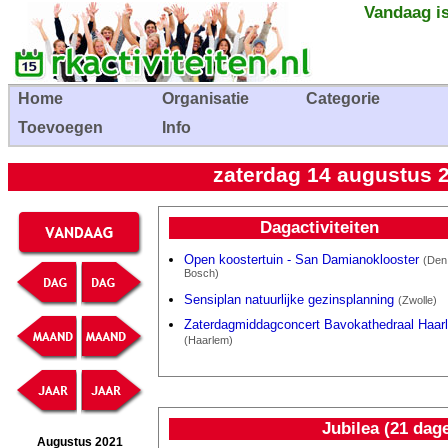
Vandaag is
Home
Organisatie
Categorie
Toevoegen
Info
zaterdag 14 augustus 2
Dagactiviteiten
Open koostertuin - San Damianoklooster
(Den
Bosch)
Sensiplan natuurlijke gezinsplanning
(Zwolle)
Zaterdagmiddagconcert Bavokathedraal Haar
(Haarlem)
Jubilea (21 dag
Augustus 2021