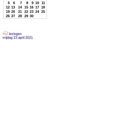
5
6
7
8
9
10
11
12
13
14
15
16
17
18
19
20
21
22
23
24
25
26
27
28
29
30
lezingen
vrijdag 23 april 2021