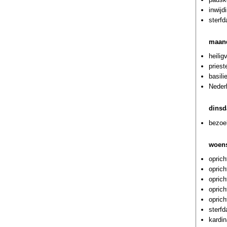
inwijd
sterf
maand
heilig
priest
basili
Neder
dinsd
bezoe
woens
oprich
opric
opric
opric
opric
sterf
kardi