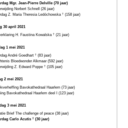
rdag Mgr. Jean-Pierre Delville (70 jaar)
erwijding Norbert Schnell (26 jaar)
ardag Z. Maria Theresia Ledóchowska
†
(158 jaar)
g 30 april 2021
verklaring H. Faustina Kowalska
†
(21 jaar)
dag 1 mei 2021
ardag André Goedhart
†
(83 jaar)
htenis Bloedwonder Alkmaar (592 jaar)
terwijding Z. Edward Poppe
†
(105 jaar)
g 2 mei 2021
ekverheffing Bavokathedraal Haarlem (73 jaar)
iing Bavokathedraal Haarlem deel I (123 jaar)
ag 3 mei 2021
atie Brief The challenge of peace (38 jaar)
ardag Carlo Acutis
†
(30 jaar)