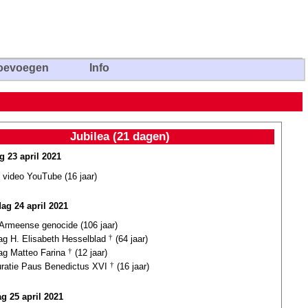
oevoegen
Info
Jubilea (21 dagen)
g 23 april 2021
 video YouTube (16 jaar)
dag 24 april 2021
 Armeense genocide (106 jaar)
dag H. Elisabeth Hesselblad
†
(64 jaar)
dag Matteo Farina
†
(12 jaar)
uratie Paus Benedictus XVI
†
(16 jaar)
g 25 april 2021