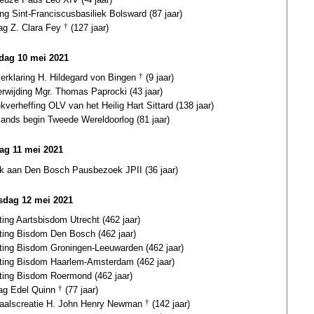
ing Sint-Franciscusbasiliek Bolsward (87 jaar)
dag Z. Clara Fey
†
(127 jaar)
ag 10 mei 2021
verklaring H. Hildegard von Bingen
†
(9 jaar)
erwijding Mgr. Thomas Paprocki (43 jaar)
ekverheffing OLV van het Heilig Hart Sittard (138 jaar)
lands begin Tweede Wereldoorlog (81 jaar)
ag 11 mei 2021
k aan Den Bosch Pausbezoek JPII (36 jaar)
dag 12 mei 2021
ting Aartsbisdom Utrecht (462 jaar)
hting Bisdom Den Bosch (462 jaar)
hting Bisdom Groningen-Leeuwarden (462 jaar)
hting Bisdom Haarlem-Amsterdam (462 jaar)
hting Bisdom Roermond (462 jaar)
dag Edel Quinn
†
(77 jaar)
naalscreatie H. John Henry Newman
†
(142 jaar)