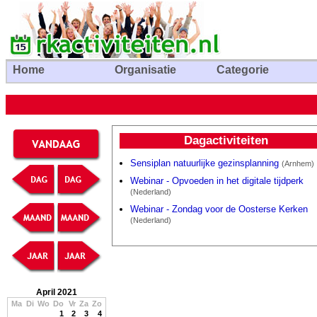
Home
Organisatie
Categorie
Dagactiviteiten
Sensiplan natuurlijke gezinsplanning
(Arnhem)
Webinar - Opvoeden in het digitale tijdperk
(Nederland)
Webinar - Zondag voor de Oosterse Kerken
(Nederland)
April 2021
Ma
Di
Wo
Do
Vr
Za
Zo
1
2
3
4