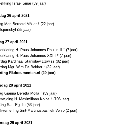
rekking Israël Sinaï (39 jaar)
ag 26 april 2021
ag Mgr. Bernard Möller
†
(22 jaar)
sjernobyl (35 jaar)
ag 27 april 2021
verklaring H. Paus Johannes Paulus II
†
(7 jaar)
gverklaring H. Paus Johannes XXIII
†
(7 jaar)
rdag Kardinaal Stanislaw Dziwisz (82 jaar)
ardag Mgr. Wim De Bekker
†
(82 jaar)
hting Rkdocumenten.nl (20 jaar)
dag 28 april 2021
dag Gianna Beretta Molla
†
(59 jaar)
erwijding H. Maximiliaan Kolbe
†
(103 jaar)
ting Sant'Egidio (53 jaar)
ekverheffing Sint-Martinusbasiliek Venlo (2 jaar)
rdag 29 april 2021