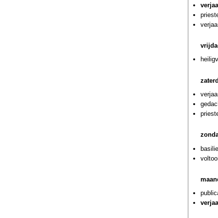
verjaa
priest
verja
vrijda
heilig
zater
verja
gedac
pries
zonda
basili
voltoo
maand
public
verja