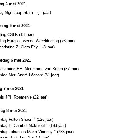
ag 4 mei 2021
dag Mgr. Joop Stam
†
(-1 jaar)
dag 5 mei 2021
ting CSLK (13 jaar)
ding Europa Tweede Wereldoorlog (76 jaar)
erklaring Z. Clara Fey
†
(3 jaar)
rdag 6 mei 2021
verklaring HH. Martelaren van Korea (37 jaar)
rdag Mgr. André Léonard (81 jaar)
ag 7 mei 2021
is JPII Roemenië (22 jaar)
dag 8 mei 2021
ardag Fulton Sheen
†
(126 jaar)
ardag H. Charbel Makhlouf
†
(193 jaar)
ardag Johannes Maria Vianney
†
(235 jaar)
euze Paus Leo XIV (-4 jaar)