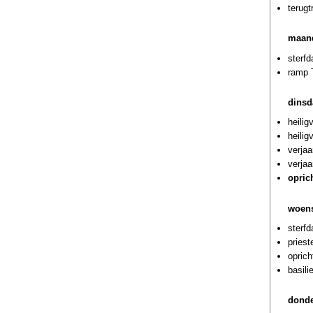
terugt
maand
sterfd
ramp T
dinsd
heilig
heili
verjaa
verja
opric
woens
sterf
priest
oprich
basili
donde