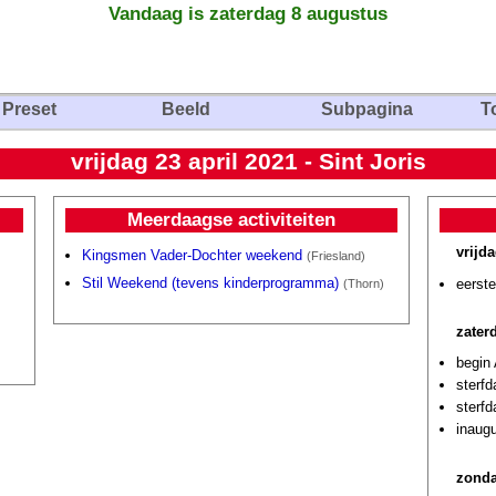
Vandaag is zaterdag 8 augustus
Preset
Beeld
Subpagina
T
vrijdag 23 april 2021 - Sint Joris
Meerdaagse activiteiten
vrijda
Kingsmen Vader-Dochter weekend
(Friesland)
Stil Weekend (tevens kinderprogramma)
eerste
(Thorn)
zater
begin
sterf
sterf
inaug
zonda