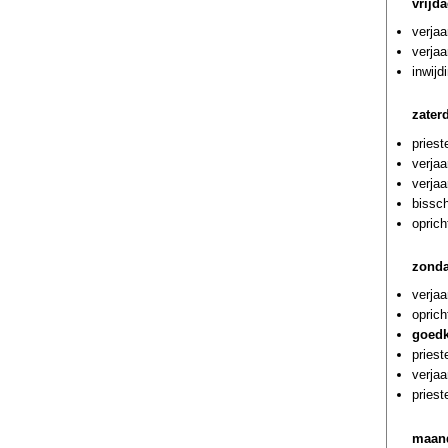
vrijd
verja
verja
inwijd
zater
priest
verjaa
verjaa
bissch
oprich
zonda
verja
oprich
goedk
pries
verjaa
priest
maand