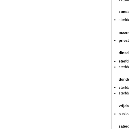
zonda
sterf
maand
pries
dinsd
sterf
sterf
donde
sterf
sterf
vrijd
public
zater