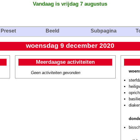
Vandaag is vrijdag 7 augustus
Preset
Beeld
Subpagina
T
woensdag 9 december 2020
Meerdaagse activiteiten
woens
Geen activiteiten gevonden
sterf
heilig
oprich
basili
diaken
donde
bissch