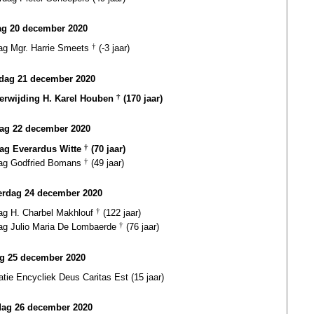
g 20 december 2020
dag Mgr. Harrie Smeets
†
(-3 jaar)
ag 21 december 2020
terwijding H. Karel Houben
†
(170 jaar)
ag 22 december 2020
dag Everardus Witte
†
(70 jaar)
dag Godfried Bomans
†
(49 jaar)
rdag 24 december 2020
dag H. Charbel Makhlouf
†
(122 jaar)
dag Julio Maria De Lombaerde
†
(76 jaar)
ag 25 december 2020
atie Encycliek Deus Caritas Est (15 jaar)
dag 26 december 2020