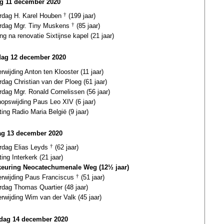
ag 11 december 2020
ardag H. Karel Houben
†
(199 jaar)
ardag Mgr. Tiny Muskens
†
(85 jaar)
ing na renovatie Sixtijnse kapel (21 jaar)
dag 12 december 2020
erwijding Anton ten Klooster (11 jaar)
rdag Christian van der Ploeg (61 jaar)
rdag Mgr. Ronald Cornelissen (56 jaar)
opswijding Paus Leo XIV (6 jaar)
ting Radio Maria België (9 jaar)
g 13 december 2020
ardag Elias Leyds
†
(62 jaar)
ting Interkerk (21 jaar)
euring Neocatechumenale Weg (12½ jaar)
terwijding Paus Franciscus
†
(51 jaar)
rdag Thomas Quartier (48 jaar)
erwijding Wim van der Valk (45 jaar)
ag 14 december 2020