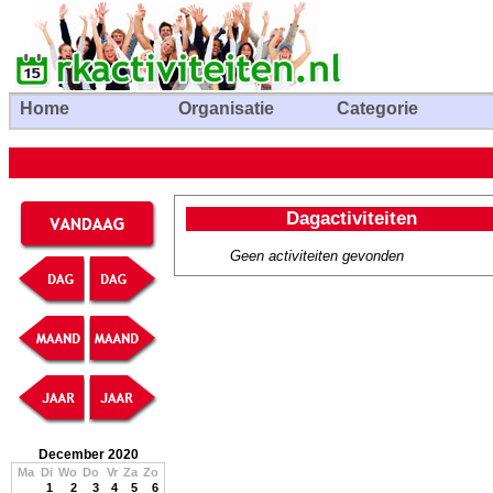
Home
Organisatie
Categorie
Dagactiviteiten
Geen activiteiten gevonden
December 2020
Ma
Di
Wo
Do
Vr
Za
Zo
1
2
3
4
5
6