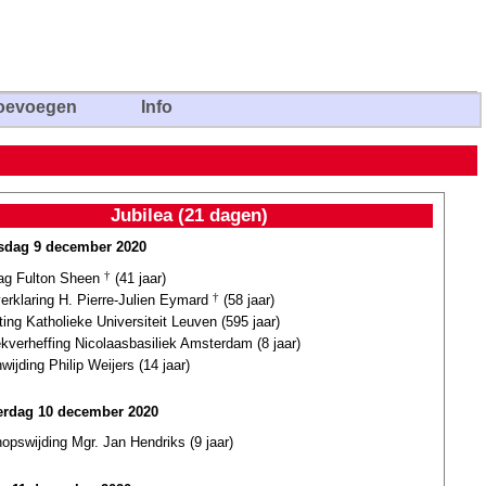
oevoegen
Info
Jubilea (21 dagen)
dag 9 december 2020
dag Fulton Sheen
†
(41 jaar)
verklaring H. Pierre-Julien Eymard
†
(58 jaar)
ting Katholieke Universiteit Leuven (595 jaar)
ekverheffing Nicolaasbasiliek Amsterdam (8 jaar)
wijding Philip Weijers (14 jaar)
rdag 10 december 2020
opswijding Mgr. Jan Hendriks (9 jaar)