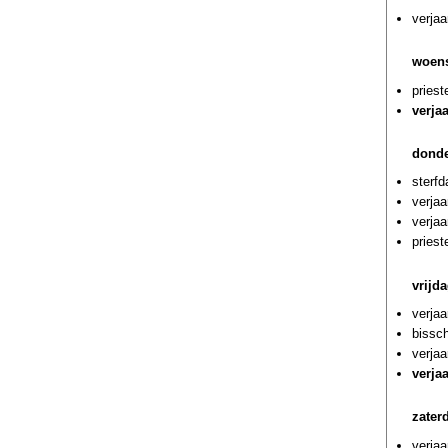
verjaa
woens
priest
verja
donde
sterfd
verja
verja
priest
vrijd
verja
bissc
verjaa
verja
zater
verjaa