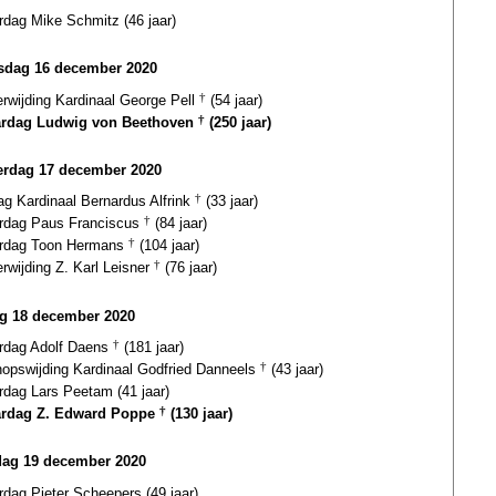
rdag Mike Schmitz (46 jaar)
dag 16 december 2020
erwijding Kardinaal George Pell
†
(54 jaar)
ardag Ludwig von Beethoven
†
(250 jaar)
rdag 17 december 2020
ag Kardinaal Bernardus Alfrink
†
(33 jaar)
ardag Paus Franciscus
†
(84 jaar)
ardag Toon Hermans
†
(104 jaar)
erwijding Z. Karl Leisner
†
(76 jaar)
ag 18 december 2020
ardag Adolf Daens
†
(181 jaar)
hopswijding Kardinaal Godfried Danneels
†
(43 jaar)
rdag Lars Peetam (41 jaar)
ardag Z. Edward Poppe
†
(130 jaar)
dag 19 december 2020
rdag Pieter Scheepers (49 jaar)