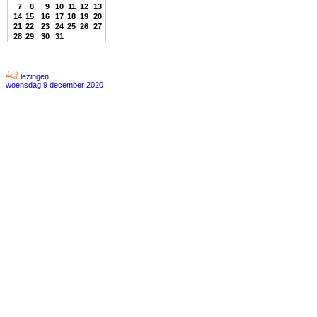
7
8
9
10
11
12
13
14
15
16
17
18
19
20
21
22
23
24
25
26
27
28
29
30
31
lezingen
woensdag 9 december 2020