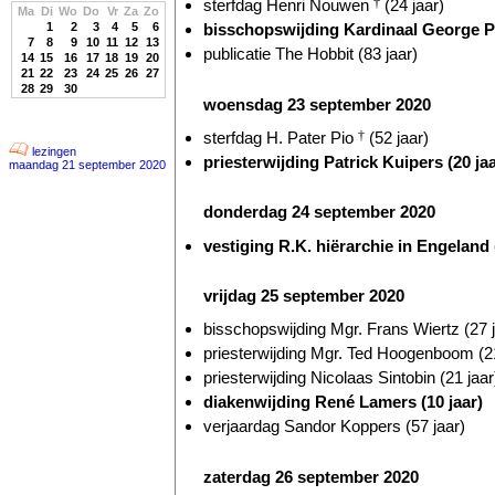
sterfdag Henri Nouwen
†
(24 jaar)
Ma
Di
Wo
Do
Vr
Za
Zo
1
2
3
4
5
6
bisschopswijding Kardinaal George P
7
8
9
10
11
12
13
publicatie The Hobbit (83 jaar)
14
15
16
17
18
19
20
21
22
23
24
25
26
27
28
29
30
woensdag 23 september 2020
sterfdag H. Pater Pio
†
(52 jaar)
lezingen
priesterwijding Patrick Kuipers (20 jaa
maandag 21 september 2020
donderdag 24 september 2020
vestiging R.K. hiërarchie in Engeland 
vrijdag 25 september 2020
bisschopswijding Mgr. Frans Wiertz (27 j
priesterwijding Mgr. Ted Hoogenboom (21
priesterwijding Nicolaas Sintobin (21 jaar
diakenwijding René Lamers (10 jaar)
verjaardag Sandor Koppers (57 jaar)
zaterdag 26 september 2020