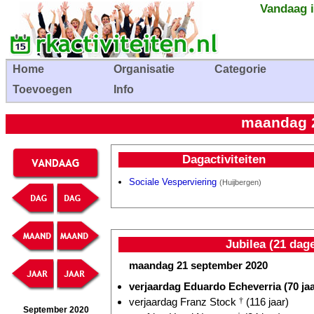
Vandaag i
Home
Organisatie
Categorie
Toevoegen
Info
maandag 
Dagactiviteiten
Sociale Vesperviering
(Huijbergen)
Jubilea (21 dag
maandag 21 september 2020
verjaardag Eduardo Echeverria (70 jaa
verjaardag Franz Stock
†
(116 jaar)
September 2020