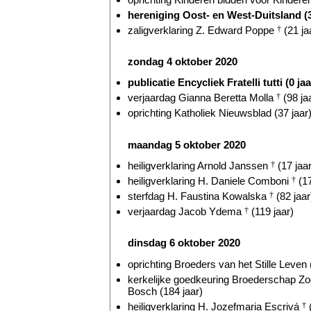
hereniging Oost- en West-Duitsland (3
zaligverklaring Z. Edward Poppe
†
(21 ja
zondag 4 oktober 2020
publicatie Encycliek Fratelli tutti (0 jaa
verjaardag Gianna Beretta Molla
†
(98 ja
oprichting Katholiek Nieuwsblad (37 jaar
maandag 5 oktober 2020
heiligverklaring Arnold Janssen
†
(17 jaar
heiligverklaring H. Daniele Comboni
†
(17
sterfdag H. Faustina Kowalska
†
(82 jaar
verjaardag Jacob Ydema
†
(119 jaar)
dinsdag 6 oktober 2020
oprichting Broeders van het Stille Leven (
kerkelijke goedkeuring Broederschap Z
Bosch (184 jaar)
heiligverklaring H. Jozefmaria Escrivá
†
(