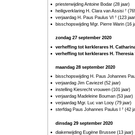
priesterwijding Antoine Bodar (28 jaar)
heiligverklaring H. Clara van Assisi
†
(765
verjaardag H. Paus Paulus VI
†
(123 jaar
bisschopswijding Mgr. Pierre Warin (16 j
zondag 27 september 2020
verheffing tot kerklerares H. Cathari
verheffing tot kerklerares H. Theresia
maandag 28 september 2020
bisschopswijding H. Paus Johannes Pau
verjaardag Jim Caviezel (52 jaar)
instelling Kiesrecht vrouwen (101 jaar)
verjaardag Madeleine Bouman (53 jaar)
verjaardag Mgr. Luc van Looy (79 jaar)
sterfdag Paus Johannes Paulus I
†
(42 j
dinsdag 29 september 2020
diakenwijding Eugène Brussee (13 jaar)