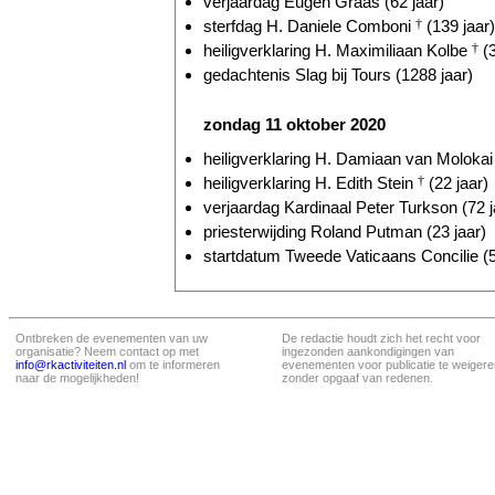
verjaardag Eugen Graas (62 jaar)
sterfdag H. Daniele Comboni
†
(139 jaar)
heiligverklaring H. Maximiliaan Kolbe
†
(3
gedachtenis Slag bij Tours (1288 jaar)
zondag 11 oktober 2020
heiligverklaring H. Damiaan van Moloka
heiligverklaring H. Edith Stein
†
(22 jaar)
verjaardag Kardinaal Peter Turkson (72 j
priesterwijding Roland Putman (23 jaar)
startdatum Tweede Vaticaans Concilie (5
Ontbreken de evenementen van uw
De redactie houdt zich het recht voor
organisatie? Neem contact op met
ingezonden aankondigingen van
info@rkactiviteiten.nl
om te informeren
evenementen voor publicatie te weigere
naar de mogelijkheden!
zonder opgaaf van redenen.