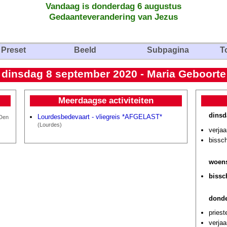
Vandaag is donderdag 6 augustus
Gedaanteverandering van Jezus
Preset
Beeld
Subpagina
T
dinsdag 8 september 2020 - Maria Geboorte
Meerdaagse activiteiten
dinsd
Lourdesbedevaart - vliegreis *AFGELAST*
Den
(Lourdes)
verjaa
bissch
woens
bissc
donde
priest
verja