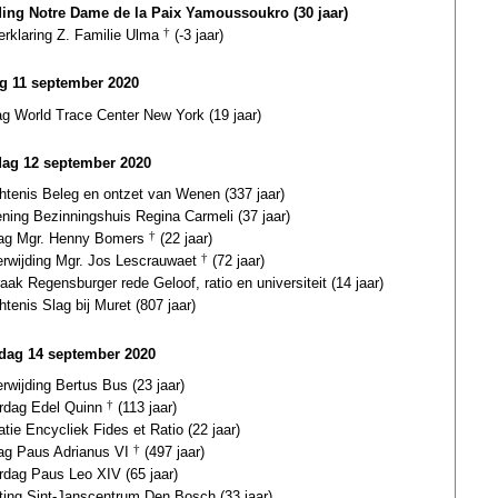
ding Notre Dame de la Paix Yamoussoukro (30 jaar)
erklaring Z. Familie Ulma
†
(-3 jaar)
ag 11 september 2020
ag World Trace Center New York (19 jaar)
dag 12 september 2020
htenis Beleg en ontzet van Wenen (337 jaar)
ning Bezinningshuis Regina Carmeli (37 jaar)
dag Mgr. Henny Bomers
†
(22 jaar)
terwijding Mgr. Jos Lescrauwaet
†
(72 jaar)
aak Regensburger rede Geloof, ratio en universiteit (14 jaar)
tenis Slag bij Muret (807 jaar)
ag 14 september 2020
erwijding Bertus Bus (23 jaar)
ardag Edel Quinn
†
(113 jaar)
atie Encycliek Fides et Ratio (22 jaar)
dag Paus Adrianus VI
†
(497 jaar)
rdag Paus Leo XIV (65 jaar)
ting Sint-Janscentrum Den Bosch (33 jaar)