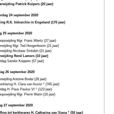
erwijding Patrick Kuipers (20 jaar)
rdag 24 september 2020
ging R.K. hiërarchie in Engeland (170 jaar)
ag 25 september 2020
opswijding Mgr. Frans Wiertz (27 jaar)
erwijding Mgr. Ted Hoogenboom (21 jaar)
erwijding Nicolaas Sintobin (21 jaar)
nwijding René Lamers (10 jaar)
rdag Sandor Koppers (57 jaar)
dag 26 september 2020
erwijding Antoine Bodar (28 jaar)
verklaring H. Clara van Assisi
†
(765 jaar)
ardag H. Paus Paulus VI
†
(123 jaar)
opswijding Mgr. Pierre Warin (16 jaar)
g 27 september 2020
ffing tot kerklerares H. Catharina van Siena
†
(50 jaar)