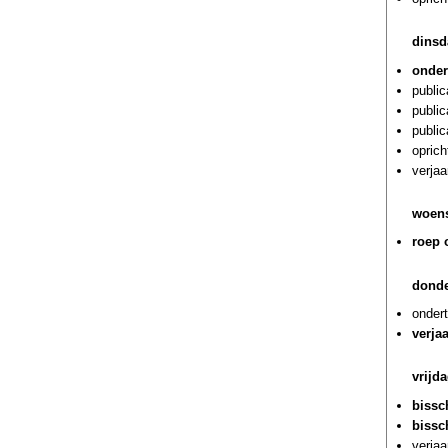
dinsd
onder
public
public
public
oprich
verja
woens
roep 
donde
onder
verja
vrijd
bissc
bissc
verja