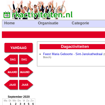
Home
Organisatie
Categorie
Dagactiviteiten
Feest Maria Geboorte - Sint-Janskathedraal
(
Bosch)
September 2020
Ma
Di
Wo
Do
Vr
Za
Zo
1
2
3
4
5
6