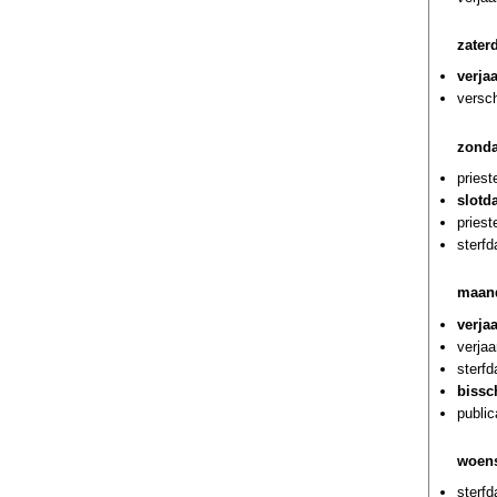
zater
verja
versch
zonda
priest
slotd
priest
sterf
maand
verja
verja
sterf
bissc
public
woens
sterfd