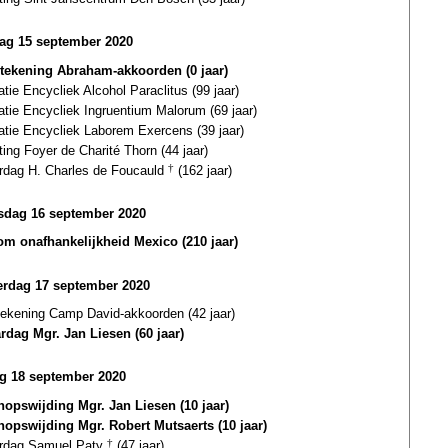
ag 15 september 2020
tekening Abraham-akkoorden (0 jaar)
atie Encycliek Alcohol Paraclitus (99 jaar)
atie Encycliek Ingruentium Malorum (69 jaar)
atie Encycliek Laborem Exercens (39 jaar)
ting Foyer de Charité Thorn (44 jaar)
ardag H. Charles de Foucauld
†
(162 jaar)
dag 16 september 2020
om onafhankelijkheid Mexico (210 jaar)
rdag 17 september 2020
tekening Camp David-akkoorden (42 jaar)
ardag Mgr. Jan Liesen (60 jaar)
ag 18 september 2020
hopswijding Mgr. Jan Liesen (10 jaar)
hopswijding Mgr. Robert Mutsaerts (10 jaar)
ardag Samuel Paty
†
(47 jaar)