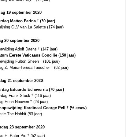
dag 19 september 2020
ardag Matteo Farina
†
(30 jaar)
ijning OLV van La Salette (174 jaar)
g 20 september 2020
erwijding Adolf Daens
†
(147 jaar)
atum Eerste Vaticaans Concilie (150 jaar)
erwijding Fulton Sheen
†
(101 jaar)
dag Z. Maria-Teresa Tauscher
†
(82 jaar)
ag 21 september 2020
ardag Eduardo Echeverria (70 jaar)
ardag Franz Stock
†
(116 jaar)
dag Henri Nouwen
†
(24 jaar)
hopswijding Kardinaal George Pell
†
(⅓ eeuw)
atie The Hobbit (83 jaar)
dag 23 september 2020
ag H. Pater Pio
†
(52 jaar)