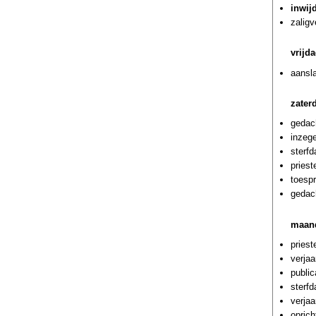
inwij
zaligv
vrijd
aansl
zater
gedac
inzege
sterf
pries
toespr
gedach
maand
priest
verja
public
sterf
verjaa
oprich