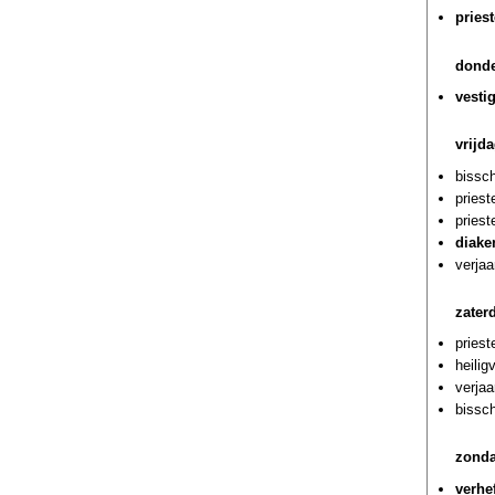
priest
donde
vesti
vrijd
bissch
priest
priest
diake
verjaa
zater
priest
heilig
verja
bissch
zonda
verhe