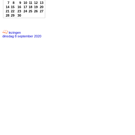
7
8
9
10
11
12
13
14
15
16
17
18
19
20
21
22
23
24
25
26
27
28
29
30
lezingen
dinsdag 8 september 2020