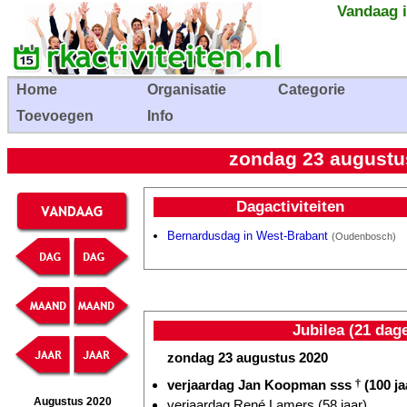
Vandaag i
Home
Organisatie
Categorie
Toevoegen
Info
zondag 23 augustus
Dagactiviteiten
Bernardusdag in West-Brabant
(Oudenbosch)
Jubilea (21 dag
zondag 23 augustus 2020
verjaardag Jan Koopman sss
†
(100 ja
Augustus 2020
verjaardag René Lamers (58 jaar)