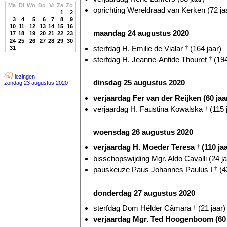
Ma
Di
Wo
Do
Vr
Za
Zo
oprichting Wereldraad van Kerken (72 ja
1
2
3
4
5
6
7
8
9
10
11
12
13
14
15
16
maandag 24 augustus 2020
17
18
19
20
21
22
23
24
25
26
27
28
29
30
sterfdag H. Emilie de Vialar
†
(164 jaar)
31
sterfdag H. Jeanne-Antide Thouret
†
(194
lezingen
dinsdag 25 augustus 2020
zondag 23 augustus 2020
verjaardag Fer van der Reijken (60 jaa
verjaardag H. Faustina Kowalska
†
(115 
woensdag 26 augustus 2020
verjaardag H. Moeder Teresa
†
(110 jaa
bisschopswijding Mgr. Aldo Cavalli (24 ja
pauskeuze Paus Johannes Paulus I
†
(4
donderdag 27 augustus 2020
sterfdag Dom Hélder Câmara
†
(21 jaar)
verjaardag Mgr. Ted Hoogenboom (60 