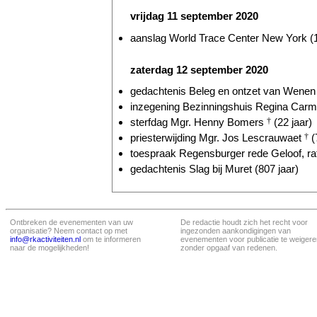
vrijdag 11 september 2020
aanslag World Trace Center New York (1
zaterdag 12 september 2020
gedachtenis Beleg en ontzet van Wenen 
inzegening Bezinningshuis Regina Carmel
sterfdag Mgr. Henny Bomers
†
(22 jaar)
priesterwijding Mgr. Jos Lescrauwaet
†
(
toespraak Regensburger rede Geloof, ratio
gedachtenis Slag bij Muret (807 jaar)
Ontbreken de evenementen van uw
De redactie houdt zich het recht voor
organisatie? Neem contact op met
ingezonden aankondigingen van
info@rkactiviteiten.nl
om te informeren
evenementen voor publicatie te weigere
naar de mogelijkheden!
zonder opgaaf van redenen.