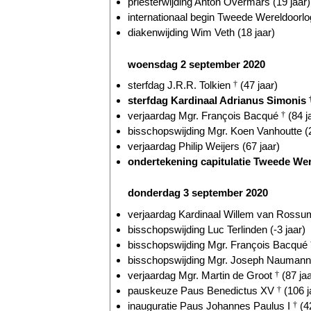
priesterwijding Anton Overmars (19 jaar)
internationaal begin Tweede Wereldoorlog
diakenwijding Wim Veth (18 jaar)
woensdag 2 september 2020
sterfdag J.R.R. Tolkien
†
(47 jaar)
sterfdag Kardinaal Adrianus Simonis
verjaardag Mgr. François Bacqué
†
(84 j
bisschopswijding Mgr. Koen Vanhoutte (2
verjaardag Philip Weijers (67 jaar)
ondertekening capitulatie Tweede Wer
donderdag 3 september 2020
verjaardag Kardinaal Willem van Ross
bisschopswijding Luc Terlinden (-3 jaar)
bisschopswijding Mgr. François Bacqué
bisschopswijding Mgr. Joseph Naumann 
verjaardag Mgr. Martin de Groot
†
(87 jaa
pauskeuze Paus Benedictus XV
†
(106 j
inauguratie Paus Johannes Paulus I
†
(42