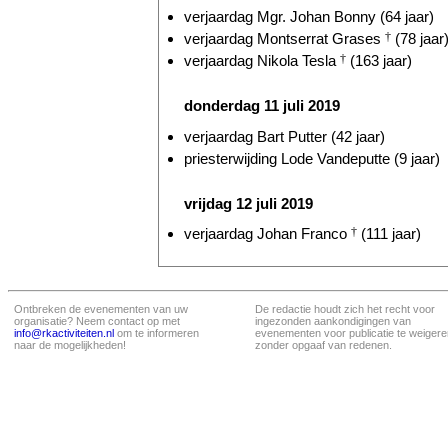
verjaardag Mgr. Johan Bonny (64 jaar)
verjaardag Montserrat Grases
†
(78 jaar
verjaardag Nikola Tesla
†
(163 jaar)
donderdag 11 juli 2019
verjaardag Bart Putter (42 jaar)
priesterwijding Lode Vandeputte (9 jaar)
vrijdag 12 juli 2019
verjaardag Johan Franco
†
(111 jaar)
Ontbreken de evenementen van uw
De redactie houdt zich het recht voor
organisatie? Neem contact op met
ingezonden aankondigingen van
info@rkactiviteiten.nl
om te informeren
evenementen voor publicatie te weigere
naar de mogelijkheden!
zonder opgaaf van redenen.