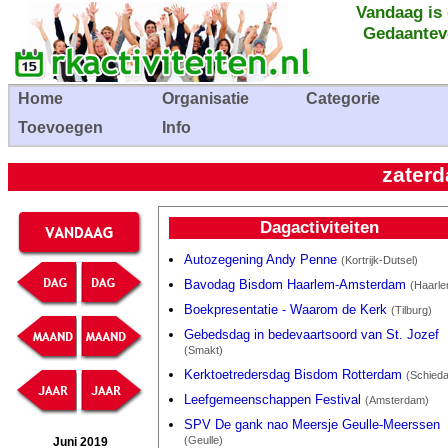
Vandaag is
Gedaantev
Home
Organisatie
Categorie
Toevoegen
Info
zaterd
Dagactiviteiten
Autozegening Andy Penne
(Kortrijk-Dutsel)
Bavodag Bisdom Haarlem-Amsterdam
(Haarl
Boekpresentatie - Waarom de Kerk
(Tilburg)
Gebedsdag in bedevaartsoord van St. Jozef
(Smakt)
Kerktoetredersdag Bisdom Rotterdam
(Schied
Leefgemeenschappen Festival
(Amsterdam)
SPV De gank nao Meersje Geulle-Meerssen
(Geulle)
Juni 2019