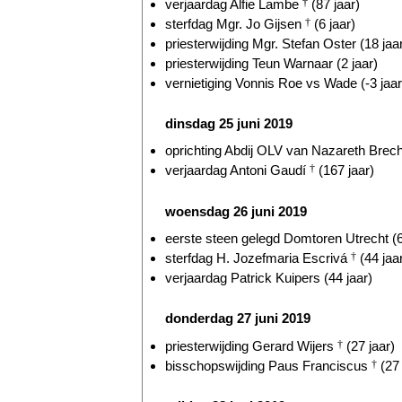
verjaardag Alfie Lambe
†
(87 jaar)
sterfdag Mgr. Jo Gijsen
†
(6 jaar)
priesterwijding Mgr. Stefan Oster (18 jaa
priesterwijding Teun Warnaar (2 jaar)
vernietiging Vonnis Roe vs Wade (-3 jaar
dinsdag 25 juni 2019
oprichting Abdij OLV van Nazareth Brecht
verjaardag Antoni Gaudí
†
(167 jaar)
woensdag 26 juni 2019
eerste steen gelegd Domtoren Utrecht (6
sterfdag H. Jozefmaria Escrivá
†
(44 jaa
verjaardag Patrick Kuipers (44 jaar)
donderdag 27 juni 2019
priesterwijding Gerard Wijers
†
(27 jaar)
bisschopswijding Paus Franciscus
†
(27 