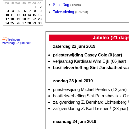
Ma
Di
Wo
Do
Vr
Za
Zo
Stille Dag
(Thorn)
1
2
3
4
5
6
7
8
9
Taize-viering
(Helvoirt)
10
11
12
13
14
15
16
17
18
19
20
21
22
23
24
25
26
27
28
29
30
Jubilea (21 dag
lezingen
zaterdag 22 juni 2019
zaterdag 22 juni 2019
priesterwijding Casey Cole (0 jaar)
verjaardag Kardinaal Wim Eijk (66 jaar)
basiliekverheffing Sint-Janskathedraa
zondag 23 juni 2019
priesterwijding Michiel Peeters (12 jaar)
basiliekverheffing Sint-Petrusbasiliek Oir
zaligverklaring Z. Bernhard Lichtenberg
zaligverklaring Z. Karl Leisner
†
(23 jaar)
maandag 24 juni 2019