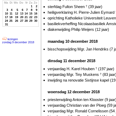
Ma
Di
Wo
Do
Vr
Za
Zo
sterfdag Fulton Sheen
†
(39 jaar)
1
2
3
4
5
6
7
8
9
heiligverklaring H. Pierre-Julien Eymard
10
11
12
13
14
15
16
17
18
19
20
21
22
23
oprichting Katholieke Universiteit Leuven
24
25
26
27
28
29
30
basiliekverheffing Nicolaasbasiliek Amst
31
diakenwijding Philip Weijers (12 jaar)
lezingen
maandag 10 december 2018
zondag 9 december 2018
bisschopswijding Mgr. Jan Hendriks (7 j
dinsdag 11 december 2018
verjaardag H. Karel Houben
†
(197 jaar)
verjaardag Mgr. Tiny Muskens
†
(83 jaar
inwijding na renovatie Sixtijnse kapel (19
woensdag 12 december 2018
priesterwijding Anton ten Klooster (9 jaar
verjaardag Christian van der Ploeg (59 ja
verjaardag Mgr. Ronald Cornelissen (54 