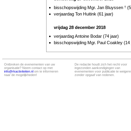
bisschopswijding Mgr. Jan Bluyssen
†
(5
verjaardag Ton Huitink (61 jaar)
vrijdag 28 december 2018
verjaardag Antoine Bodar (74 jaar)
bisschopswijding Mgr. Paul Coakley (14 
Ontbreken de evenementen van uw
De redactie houdt zich het recht voor
organisatie? Neem contact op met
ingezonden aankondigingen van
info@rkactiviteiten.nl
om te informeren
evenementen voor publicatie te weigere
naar de mogelijkheden!
zonder opgaaf van redenen.