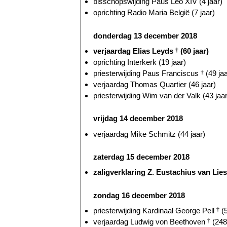
bisschopswijding Paus Leo XIV (4 jaar)
oprichting Radio Maria België (7 jaar)
donderdag 13 december 2018
verjaardag Elias Leyds
†
(60 jaar)
oprichting Interkerk (19 jaar)
priesterwijding Paus Franciscus
†
(49 jaa
verjaardag Thomas Quartier (46 jaar)
priesterwijding Wim van der Valk (43 jaar
vrijdag 14 december 2018
verjaardag Mike Schmitz (44 jaar)
zaterdag 15 december 2018
zaligverklaring Z. Eustachius van Li
zondag 16 december 2018
priesterwijding Kardinaal George Pell
†
(5
verjaardag Ludwig von Beethoven
†
(248 