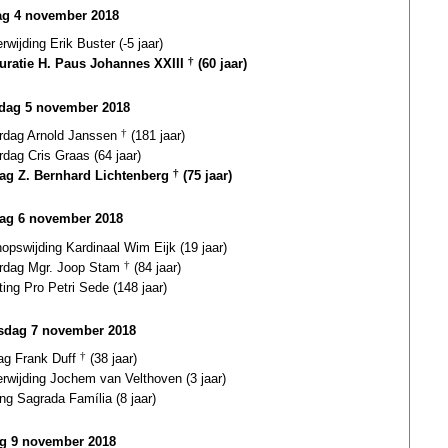
g 4 november 2018
erwijding Erik Buster (-5 jaar)
uratie H. Paus Johannes XXIII
†
(60 jaar)
dag 5 november 2018
ardag Arnold Janssen
†
(181 jaar)
rdag Cris Graas (64 jaar)
dag Z. Bernhard Lichtenberg
†
(75 jaar)
ag 6 november 2018
opswijding Kardinaal Wim Eijk (19 jaar)
ardag Mgr. Joop Stam
†
(84 jaar)
ting Pro Petri Sede (148 jaar)
dag 7 november 2018
dag Frank Duff
†
(38 jaar)
erwijding Jochem van Velthoven (3 jaar)
ing Sagrada Família (8 jaar)
ag 9 november 2018