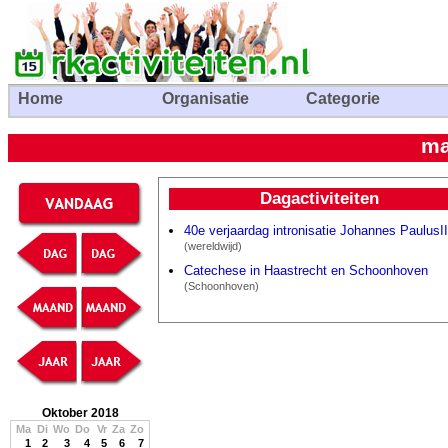
Home
Organisatie
Categorie
ma
Dagactiviteiten
40e verjaardag intronisatie Johannes PaulusII
(wereldwijd)
Catechese in Haastrecht en Schoonhoven
(Schoonhoven)
Oktober 2018
Ma
Di
Wo
Do
Vr
Za
Zo
1
2
3
4
5
6
7