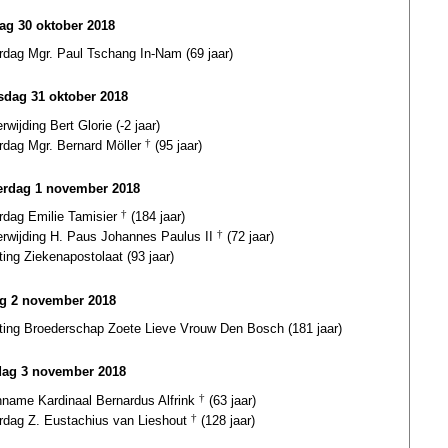
ag 30 oktober 2018
rdag Mgr. Paul Tschang In-Nam (69 jaar)
dag 31 oktober 2018
erwijding Bert Glorie (-2 jaar)
ardag Mgr. Bernard Möller
†
(95 jaar)
rdag 1 november 2018
ardag Emilie Tamisier
†
(184 jaar)
terwijding H. Paus Johannes Paulus II
†
(72 jaar)
ting Ziekenapostolaat (93 jaar)
ag 2 november 2018
hting Broederschap Zoete Lieve Vrouw Den Bosch (181 jaar)
dag 3 november 2018
inname Kardinaal Bernardus Alfrink
†
(63 jaar)
ardag Z. Eustachius van Lieshout
†
(128 jaar)