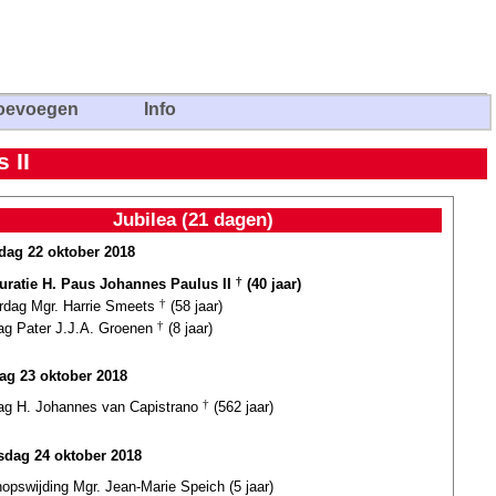
oevoegen
Info
 II
Jubilea (21 dagen)
ag 22 oktober 2018
uratie H. Paus Johannes Paulus II
†
(40 jaar)
ardag Mgr. Harrie Smeets
†
(58 jaar)
dag Pater J.J.A. Groenen
†
(8 jaar)
ag 23 oktober 2018
dag H. Johannes van Capistrano
†
(562 jaar)
dag 24 oktober 2018
opswijding Mgr. Jean-Marie Speich (5 jaar)