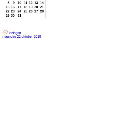
8
9
10
11
12
13
14
15
16
17
18
19
20
21
22
23
24
25
26
27
28
29
30
31
lezingen
maandag 22 oktober 2018