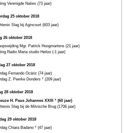
ting Verenigde Naties (73 jaar)
rdag 25 oktober 2018
tenis Slag bij Agincourt (603 jaar)
ag 26 oktober 2018
opswijding Mgr. Patrick Hoogmartens (21 jaar)
ting Radio Maria studio Heiloo (-1 jaar)
dag 27 oktober 2018
rdag Fernando Ocáriz (74 jaar)
ardag Z. Peerke Donders
†
(209 jaar)
g 28 oktober 2018
euze H. Paus Johannes XXIII
†
(60 jaar)
tenis Slag bij de Milvische Brug (1706 jaar)
ag 29 oktober 2018
ardag Chiara Badano
†
(47 jaar)