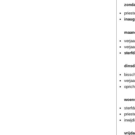
zonda
priest
inaug
maan
verja
verjaa
sterf
dinsd
bissch
verja
oprich
woens
sterf
priest
inwijd
vrijd