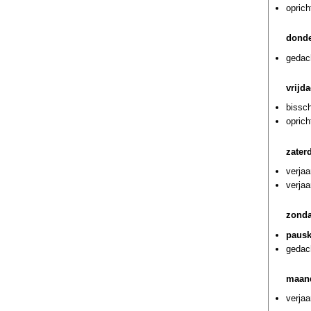
oprich
donde
gedach
vrijd
bissch
oprich
zater
verjaa
verja
zonda
pausk
gedach
maand
verja