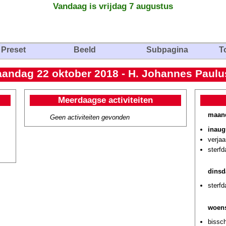
Vandaag is vrijdag 7 augustus
Preset
Beeld
Subpagina
T
andag 22 oktober 2018 - H. Johannes Paulus
Meerdaagse activiteiten
maand
Geen activiteiten gevonden
inaug
verja
sterf
dinsd
sterf
woens
bissch