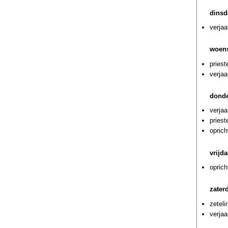
dinsd
verjaa
woens
priest
verja
donde
verja
pries
oprich
vrijd
opric
zater
zetel
verja