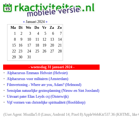
«
Januari 2024
»
Ma
Di
Wo
Do
Vr
Za
Zo
1
2
3
4
5
6
7
8
9
10
11
12
13
14
15
16
17
18
19
20
21
22
23
24
25
26
27
28
29
30
31
- woensdag 31 januari 2024 -
•
Alphacursus Emmaus Helvoirt (Helvoirt)
•
Alphacursus voor militairen (Amsterdam)
•
Filmvertoning - Where are you, Adam? (Helmond)
•
Sensiplan natuurlijke gezinsplanning (Nieuw-en Sint Joosland)
•
Uitvaart pater Elias Leyds csj (Oisterwijk)
•
Vijf vormen van christelijke spiritualiteit (Hoofddorp)
(User Agent: Mozilla/5.0 (Linux; Android 14; Pixel 8) AppleWebKit/537.36 (KHTML, like