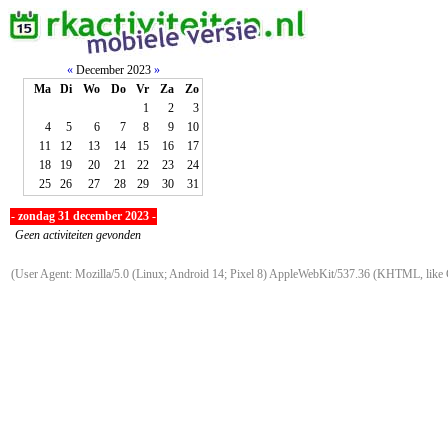
«
December 2023
»
Ma
Di
Wo
Do
Vr
Za
Zo
1
2
3
4
5
6
7
8
9
10
11
12
13
14
15
16
17
18
19
20
21
22
23
24
25
26
27
28
29
30
31
- zondag 31 december 2023 -
Geen activiteiten gevonden
(User Agent: Mozilla/5.0 (Linux; Android 14; Pixel 8) AppleWebKit/537.36 (KHTML, like