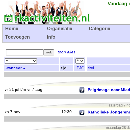
Vandaag i
Home
Organisatie
Categorie
Toevoegen
Info
toon alles
wanneer
tijd
PJG
titel
vr 31 jul t/m vr 7 aug
Pelgrimage naar Mlad
-
zaterdag 7 no
za 7 nov
12:30
Katholieke Jongere
-
maandag 28 de