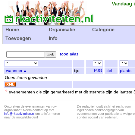
Vandaag i
Home
Organisatie
Categorie
Toevoegen
Info
toon alles
wanneer
tijd
PJG
titel
plaats
Geen items gevonden
evenementen die zijn gemarkeerd met dit sterretje zijn de laatste
Ontbreken de evenementen van uw
De redactie houdt zich het recht voor
organisatie? Neem contact op met
ingezonden aankondigingen van
info@rkactiviteiten.nl
om te informeren
evenementen voor publicatie te weigere
naar de mogelijkheden!
zonder opgaaf van redenen.