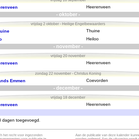
vrijdag 18 september
erenveen
Heerenveen
- oktober -
vrijdag 2 oktober - Heilige Engelbewaarders
huine
Thuine
o
Heiloo
- november -
vrijdag 20 november
erenveen
Heerenveen
zondag 22 november - Christus Koning
dlands Emmen
Coevorden
- december -
vrijdag 18 december
erenveen
Heerenveen
 3 dagen toegevoegd.
ch het recht voor ingezonden
Aan de publicatie van deze kalender kunn
evenementen voor publicatie te
worden ontleend. Aan de uitvoering wordt 