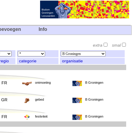
oevoegen
Info
extra
smal
regio
categorie
organisatie
FR
ontmoeting
B Groningen
GR
gebed
B Groningen
FR
festiviteit
B Groningen