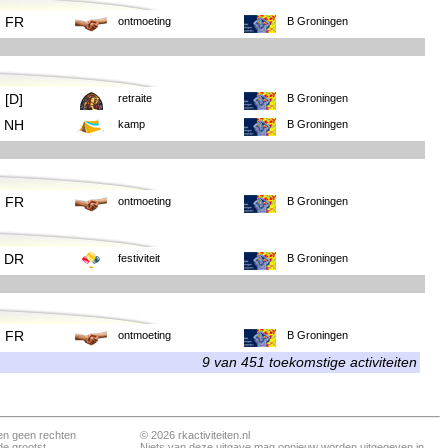
FR
ontmoeting
B Groningen
[D]
retraite
B Groningen
NH
kamp
B Groningen
FR
ontmoeting
B Groningen
DR
festiviteit
B Groningen
FR
ontmoeting
B Groningen
9 van 451 toekomstige activiteiten
en geen rechten
© 2026 rkactiviteiten.nl
de grootst
Niets van deze uitgave mag opnieuw worden uitgegeven in