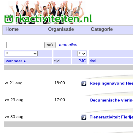
Home
Organisatie
Categorie
toon alles
wanneer
tijd
PJG
titel
vr 21 aug
18:00
Roepingenavond He
zo 23 aug
17:00
Oecumenische vierin
zo 30 aug
Tieneractiviteit Fierl