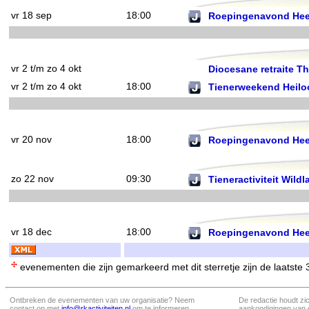
vr 18 sep
18:00
Roepingenavond He
vr 2 t/m zo 4 okt
Diocesane retraite T
vr 2 t/m zo 4 okt
18:00
Tienerweekend Heilo
vr 20 nov
18:00
Roepingenavond He
zo 22 nov
09:30
Tieneractiviteit Wil
vr 18 dec
18:00
Roepingenavond He
evenementen die zijn gemarkeerd met dit sterretje zijn de laatste
Ontbreken de evenementen van uw organisatie? Neem
De redactie houdt zi
contact op met
info@rkactiviteiten.nl
om te informeren
aankondigingen van 